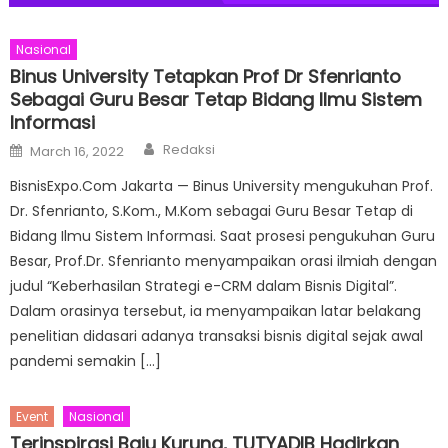
Nasional
Binus University Tetapkan Prof Dr Sfenrianto
Sebagai Guru Besar Tetap Bidang Ilmu Sistem
Informasi
Author
Posted
Redaksi
March 16, 2022
on
BisnisExpo.Com Jakarta — Binus University mengukuhan Prof.
Dr. Sfenrianto, S.Kom., M.Kom sebagai Guru Besar Tetap di
Bidang Ilmu Sistem Informasi. Saat prosesi pengukuhan Guru
Besar, Prof.Dr. Sfenrianto menyampaikan orasi ilmiah dengan
judul “Keberhasilan Strategi e-CRM dalam Bisnis Digital”.
Dalam orasinya tersebut, ia menyampaikan latar belakang
penelitian didasari adanya transaksi bisnis digital sejak awal
pandemi semakin […]
Event
Nasional
Terinspirasi Baju Kurung, TUTYADIB Hadirkan