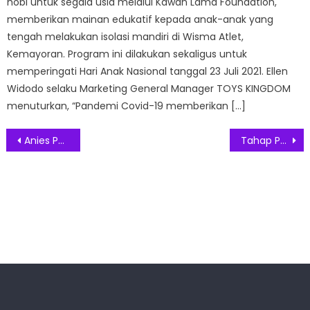
hobi untuk segala usia melalui Kawan Lama Foundation,
memberikan mainan edukatif kepada anak-anak yang
tengah melakukan isolasi mandiri di Wisma Atlet,
Kemayoran. Program ini dilakukan sekaligus untuk
memperingati Hari Anak Nasional tanggal 23 Juli 2021. Ellen
Widodo selaku Marketing General Manager TOYS KINGDOM
menuturkan, “Pandemi Covid-19 memberikan […]
Post
Anies Pastikan SeluruhTenaga Pendidik Sudah Divaksin
Tahap Pembelajaran Tatap Muka Tahap I Dimulai 30 Agustus
navigation