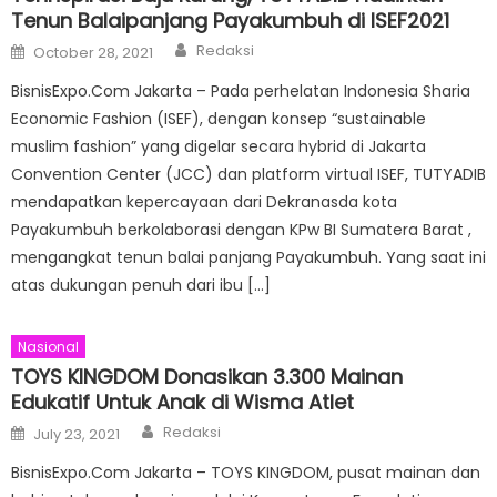
Tenun Balaipanjang Payakumbuh di ISEF2021
Author
Posted
Redaksi
October 28, 2021
on
BisnisExpo.Com Jakarta – Pada perhelatan Indonesia Sharia
Economic Fashion (ISEF), dengan konsep “sustainable
muslim fashion” yang digelar secara hybrid di Jakarta
Convention Center (JCC) dan platform virtual ISEF, TUTYADIB
mendapatkan kepercayaan dari Dekranasda kota
Payakumbuh berkolaborasi dengan KPw BI Sumatera Barat ,
mengangkat tenun balai panjang Payakumbuh. Yang saat ini
atas dukungan penuh dari ibu […]
Nasional
TOYS KINGDOM Donasikan 3.300 Mainan
Edukatif Untuk Anak di Wisma Atlet
Author
Posted
Redaksi
July 23, 2021
on
BisnisExpo.Com Jakarta – TOYS KINGDOM, pusat mainan dan