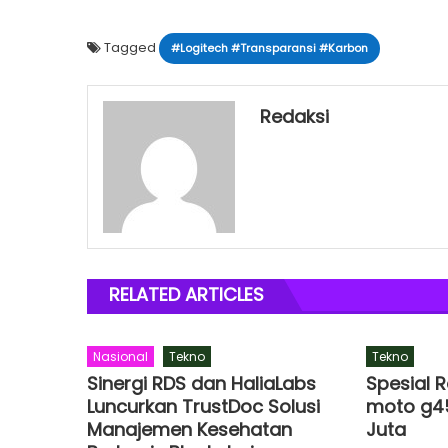
Tagged
#Logitech #Transparansi #Karbon
Redaksi
RELATED ARTICLES
Nasional
Tekno
Tekno
Sinergi RDS dan HaliaLabs
Spesial 
Luncurkan TrustDoc Solusi
moto g45
Manajemen Kesehatan
Juta