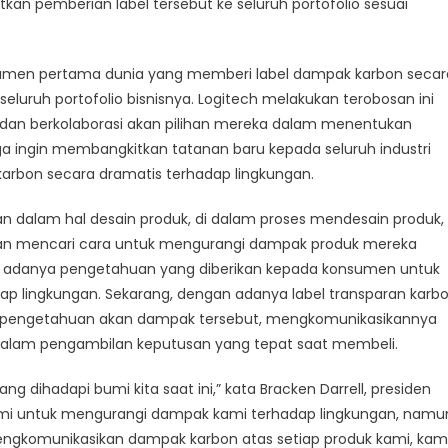
k
tkan pemberian label tersebut ke seluruh portofolio sesuai
nsumen pertama dunia yang memberi label dampak karbon secar
seluruh portofolio bisnisnya. Logitech melakukan terobosan ini
dan berkolaborasi akan pilihan mereka dalam menentukan
ga ingin membangkitkan tatanan baru kepada seluruh industri
arbon secara dramatis terhadap lingkungan.
dalam hal desain produk, di dalam proses mendesain produk,
 dan mencari cara untuk mengurangi dampak produk mereka
ihat adanya pengetahuan yang diberikan kepada konsumen untuk
p lingkungan. Sekarang, dengan adanya label transparan karb
 pengetahuan akan dampak tersebut, mengkomunikasikannya
lam pengambilan keputusan yang tepat saat membeli.
 dihadapi bumi kita saat ini,” kata Bracken Darrell, presiden
mi untuk mengurangi dampak kami terhadap lingkungan, namu
engkomunikasikan dampak karbon atas setiap produk kami, kam