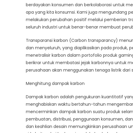
berdayakan konsumen dan berkolaborasi untuk mempe
apa yang kita konsumsi. Kami juga mengundang pe
melakukan perubahan positif melalui pemberian tra
seluruh industri untuk benar-benar membuat peru
Transparansi karbon (Carbon transparancy) menun
dan menyeluruh, yang diaplikasikan pada produk, 
menetralisir karbon dalam portofolio produk gam
berikrar untuk membatasi jejak karbonnya untuk 
perusahaan akan menggunakan tenaga listrik dari s
Menghitung dampak karbon
Dampak karbon adalah pengukuran kuantitatif yang d
menghabiskan waktu bertahun-tahun mengembang
mencerminkan dampak karbon suatu produk selama
pembuatan, distribusi, penggunaan konsumen, dan
dan keahlian desain memungkinkan perusahaan untu