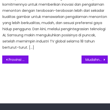
komitmennya untuk memberikan inovasi dan pengalaman
menonton dengan terobosan-terobosan lebih dari sekadar
kualitas gambar untuk menawarkan pengalaman menonton
yang lebih berkualitas, mudah, dan sesuai preferensi gaya
hidup pengguna. Dan kini, melalui pengintegrasian teknologi
AI, Samsung makin mengukuhkan posisinya di puncak,
setelah memimpin industri TV global selama 18 tahun
berturut-turut. […]
Post
Provinsi Gangwon Korea Siap Sambut Wisatawan Mancanegara
Mudahnya Belanja Emas di Aurum Lab
navigation