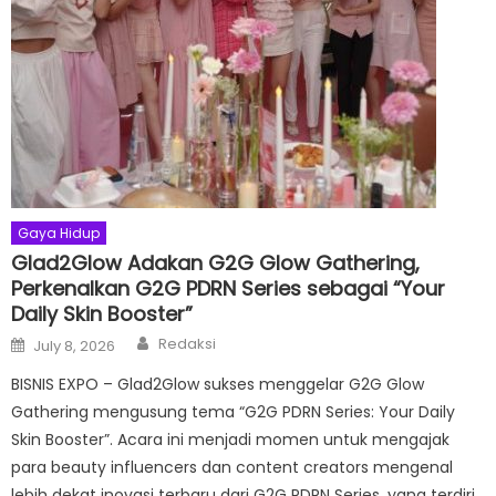
Gaya Hidup
Glad2Glow Adakan G2G Glow Gathering,
Perkenalkan G2G PDRN Series sebagai “Your
Daily Skin Booster”
Author
Posted
Redaksi
July 8, 2026
on
BISNIS EXPO – Glad2Glow sukses menggelar G2G Glow
Gathering mengusung tema “G2G PDRN Series: Your Daily
Skin Booster”. Acara ini menjadi momen untuk mengajak
para beauty influencers dan content creators mengenal
lebih dekat inovasi terbaru dari G2G PDRN Series, yang terdiri