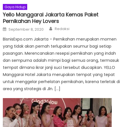
Gaya Hidup
Yello Manggarai Jakarta Kemas Paket
Pernikahan Hey Lovers
Author
Posted
Redaksi
September 8, 2020
on
BisnisExpo.com Jakarta – Pernikahan merupakan momen
yang tidak akan pernah terlupakan seumur bagi setiap
pasangan. Merencanakan resepsi pernikahan yang indah
dan sempurna adalah mimpi bagi semua orang, termasuk
tempat dimana ikrar janji suci tersebut diucapkan. YELLO
Manggarai Hotel Jakarta merupakan tempat yang tepat
untuk menggelar perhelatan pernikahan, karena terletak di
area yang strategis di Jln. […]