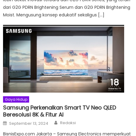
dari G2G PDRN Brightening Serum dan G2G PDRN Brightening
Moist. Mengusung konsep edukatif sekaligus […]
Gaya Hidup
Samsung Perkenalkan Smart TV Neo QLED
Beresolusi 8K & Fitur AI
Author
Posted
Redaksi
September 13, 2024
on
BisnisExpo.com Jakarta – Samsung Electronics memperkuat