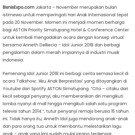
on
Aston
BisnisExpo.com
Jakarta – November merupakan bulan
Priority
istimewa untuk memperingati Hari Anak Internasional tepat
Simatupang
pada 20 November. Momen ini menjadi momen berharga
Peringati
Hari
bagi ASTON Priority Simatupang Hotel & Conference Center
Anak
untuk kembali mengadakan acara dengan konsep virtual
International
bersama Anneth Delliecia – Idol Junior 2018 dan berbagi
Tayangkan
pengalaman dalam meraih impiannya di industri musik
Talkshow
Indonesia.
‘Aku
Anak
Pemenang Idol Junior 2018 ini berbagi cerita semasa kecil di
Berprestasi’
acara Talkshow: ‘Aku Anak Berprestasi’ yang ditayangkan di
Youtube dan Spotify ASTON Simatupang. “Cita – citaku dari
kecil sebagai penyanyi, aku memberanikan diri mengikuti
lomba nyanyi di mall hingga mengikuti salah satu program
televisi tahun 2014.”, tutur penyanyi remaja berusia 15 tahun
ini. Tidak hanya itu, Anneth Idol juga mendorong anak-anak
dan para orang tua untuk membantu melestarikan lagu
anak – anak yang kini sudah mulai jarang terdengar.