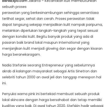
BisnisExpo.com
Jakarta – Kecantikan kult membutuhkan
Raih
sebuah proses
Penghargaan
perawatan yang berkesinambungan sehingga senantiasa
Best
Product
terlihat segar, sehat dan cerah. Proses perawatan tidak
Skincare
dapat langsung sekejap menjadikan kulit nampak paripurna,
tahun
melainkan diperlukan langkah-langkah yang tepat sesuai
2020
dengan kondisi kulit. Begitu banyak produk yang ada di
pasaran baik brand lokal maupun International yang
menjanjikan kulit menjadi glowing dan segar dengan kisaran
harga beranekaragam.
Nadia Stefanie seorang Entrepreneur yang sebelumnya
akrab di kalangan masyarakat sebagai Artis Sinetron dan
selebriti tahun 2000 an awal jeli dan tanggap merespon hal
ini.
Penyuka warna pink ini bertekad membuat sebuah produk
lokal skincare dengan harga bersahabat dan tetap memiliki
kualitas yang baik. Di awal tahun 2020, Stefskin hadir sebagai