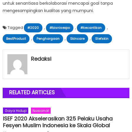
untuk senantiasa berkolaborasi mencapai goal tanpa
mengesampingkan kualitas yang mumpuni.
Tagged
,
,
,
#2020
#bisnisexpo
#kecantikan
,
,
,
BestProduct
Penghargaan
Skincare
Stefskin
Redaksi
RELATED ARTICLES
Gaya Hidup
Nasional
ISEF 2020 Akselerasikan 325 Pelaku Usaha
Fesyen Muslim Indonesia ke Skala Global
Author