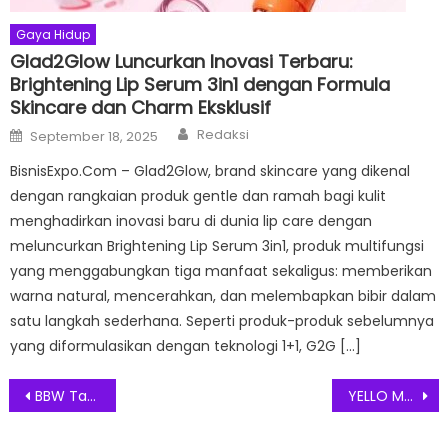
Gaya Hidup
Glad2Glow Luncurkan Inovasi Terbaru:
Brightening Lip Serum 3in1 dengan Formula
Skincare dan Charm Eksklusif
Author
Posted
Redaksi
September 18, 2025
on
BisnisExpo.Com – Glad2Glow, brand skincare yang dikenal
dengan rangkaian produk gentle dan ramah bagi kulit
menghadirkan inovasi baru di dunia lip care dengan
meluncurkan Brightening Lip Serum 3in1, produk multifungsi
yang menggabungkan tiga manfaat sekaligus: memberikan
warna natural, mencerahkan, dan melembapkan bibir dalam
satu langkah sederhana. Seperti produk-produk sebelumnya
yang diformulasikan dengan teknologi 1+1, G2G […]
Post
BBW Tawarkan Diskon Buku Berkualitas Internasional di Akhir Tahun
YELLO Manggarai Jakarta Terapkan Standar Protokol Kesehatan di Perayaan Pergantian Tahun
navigation