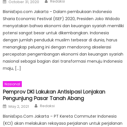
Posted
Redaksi
October 31, 2020
on
BisnisExpo.com Jakarta – Dalam pembukaan Indonesia
Sharia Economic Festival (ISEF) 2020, Presiden Joko Widodo
menyatakan bahwa ekonomi dan keuangan syariah memiliki
potensi sangat besar untuk dikembangkan. Indonesia
dengan jumlah penduduk muslim terbesar di dunia, harus
menangkap peluang ini dengan mendorong akselerasi
percepatan pengembangan ekonomi dan keuangan syariah
nasional sebagai bagian dari transformasi menuju Indonesia
maju, […]
Nasional
Pemprov DKI Lakukan Antisipasi Lonjakan
Pengunjung Pasar Tanah Abang
Author
Posted
Redaksi
May 2, 2021
on
BisnisExpo.Com Jakarta – PT Kereta Commuter Indonesia
(KCI) akan melakukan rekayasa perjalanan untuk perjalanan