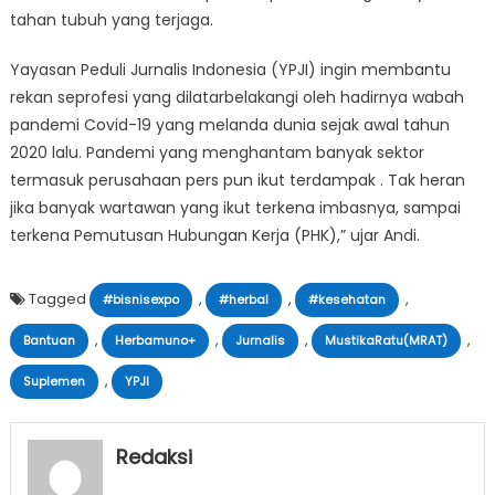
tahan tubuh yang terjaga.
Yayasan Peduli Jurnalis Indonesia (YPJI) ingin membantu
rekan seprofesi yang dilatarbelakangi oleh hadirnya wabah
pandemi Covid-19 yang melanda dunia sejak awal tahun
2020 lalu. Pandemi yang menghantam banyak sektor
termasuk perusahaan pers pun ikut terdampak . Tak heran
jika banyak wartawan yang ikut terkena imbasnya, sampai
terkena Pemutusan Hubungan Kerja (PHK),” ujar Andi.
Tagged
,
,
,
#bisnisexpo
#herbal
#kesehatan
,
,
,
,
Bantuan
Herbamuno+
Jurnalis
MustikaRatu(MRAT)
,
Suplemen
YPJI
Redaksi