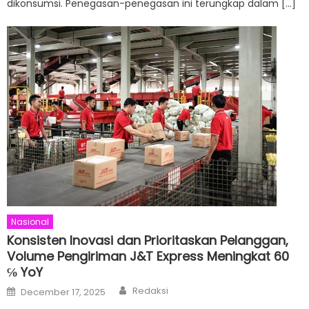
dikonsumsi. Penegasan-penegasan ini terungkap dalam […]
Nasional
Konsisten Inovasi dan Prioritaskan Pelanggan,
Volume Pengiriman J&T Express Meningkat 60
℅ YoY
Author
Posted
Redaksi
December 17, 2025
on