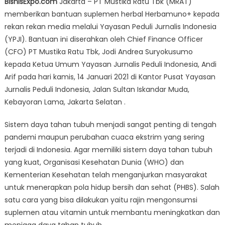
BisnisExpo.com
Jakarta – PT Mustika Ratu Tbk (MRAT)
Ratu
memberikan bantuan suplemen herbal Herbamuno+ kepada
(MRAT)
rekan rekan media melalui Yayasan Peduli Jurnalis Indonesia
Peduli
Kesehatan
(YPJI). Bantuan ini diserahkan oleh Chief Finance Officer
Jurnalis
(CFO) PT Mustika Ratu Tbk, Jodi Andrea Suryokusumo
Beri
kepada Ketua Umum Yayasan Jurnalis Peduli Indonesia, Andi
Bantuan
Arif pada hari kamis, 14 Januari 2021 di Kantor Pusat Yayasan
Suplemen
Jurnalis Peduli Indonesia, Jalan Sultan Iskandar Muda,
Herbal
Kebayoran Lama, Jakarta Selatan .
Herbamuno+
Sistem daya tahan tubuh menjadi sangat penting di tengah
pandemi maupun perubahan cuaca ekstrim yang sering
terjadi di Indonesia. Agar memiliki sistem daya tahan tubuh
yang kuat, Organisasi Kesehatan Dunia (WHO) dan
Kementerian Kesehatan telah menganjurkan masyarakat
untuk menerapkan pola hidup bersih dan sehat (PHBS). Salah
satu cara yang bisa dilakukan yaitu rajin mengonsumsi
suplemen atau vitamin untuk membantu meningkatkan dan