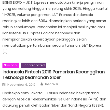
BISNIS EXPO – J&T Express mencatatkan kinerja pengiriman
yang cemerlang hingga menjelang akhir 2025. Hingga kuartal
1!I-2025, volume pengiriman J&T Express di Indonesia
meningkat lebih dari 6094 dibandingkan periode yang sama
tahun sebelumnya. Pencapaian ini menjadi hasil nyata atas
konsistensi J&T Express dalam berinovasi dan
memprioritaskan kepercayaan pelanggan. Selain
mencatatkan pertumbuhan secara tahunan, J&T Express
[…]
Nasional
Uncategorized
Indonesia Fintech 2019 Pamerkan Kecanggihan
Teknologi Keamanan Siber
Author
Posted
Redaksi
November 6, 2019
on
Bisnisexpo.com Jakarta – Tarsus Indonesia bekerjasama
dengan Asosiasi Telekomunikasi Seluler Indonesia (ATSI) dan
didukung penuh oleh Badan Siber dan Sandi Negara (BSSN),