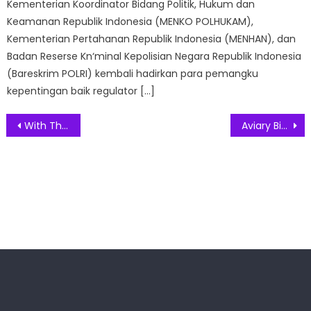
Kementerian Koordinator Bidang Politik, Hukum dan
Keamanan Republik Indonesia (MENKO POLHUKAM),
Kementerian Pertahanan Republik Indonesia (MENHAN), dan
Badan Reserse Kn‘minal Kepolisian Negara Republik Indonesia
(Bareskrim POLRI) kembali hadirkan para pemangku
kepentingan baik regulator […]
Post
With The World inc Mendukung Siswa Tetap Produktif dan Inovatif
Aviary Bintaro Sambut Awal Tahun Baru Tawarkan Sajian Menarik
navigation