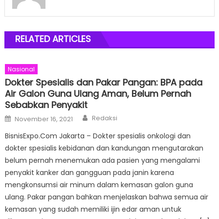
RELATED ARTICLES
Nasional
Dokter Spesialis dan Pakar Pangan: BPA pada
Air Galon Guna Ulang Aman, Belum Pernah
Sebabkan Penyakit
Author
Posted
Redaksi
November 16, 2021
on
BisnisExpo.Com Jakarta – Dokter spesialis onkologi dan
dokter spesialis kebidanan dan kandungan mengutarakan
belum pernah menemukan ada pasien yang mengalami
penyakit kanker dan gangguan pada janin karena
mengkonsumsi air minum dalam kemasan galon guna
ulang. Pakar pangan bahkan menjelaskan bahwa semua air
kemasan yang sudah memiliki ijin edar aman untuk