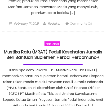
Premier, produk asuransi tambahan yang memberikan
Manfaat Jaminan Perawatan Medis yang menyeluruh,
premium serta berlaku […]
Posted
Author
on
February 17, 2021
Redaksi
Comments Off
on
Astra
Life
Perkena
Nasional
Dua
Produk
Mustika Ratu (MRAT) Peduli Kesehatan Jurnalis
Asuransi
Beri Bantuan Suplemen Herbal Herbamuno+
Flexi
Health
BisnisExpo.com Jakarta – PT Mustika Ratu Tbk (MRAT)
dan
memberikan bantuan suplemen herbal Herbamuno+ kepada
Medicar
rekan rekan media melalui Yayasan Peduli Jurnalis Indonesia
Premier
(YPJI). Bantuan ini diserahkan oleh Chief Finance Officer
(CFO) PT Mustika Ratu Tbk, Jodi Andrea Suryokusumo
kepada Ketua Umum Yayasan Jurnalis Peduli Indonesia, Andi
Arif pada hari kamis, 14 Januari 2021 di Kantor […]