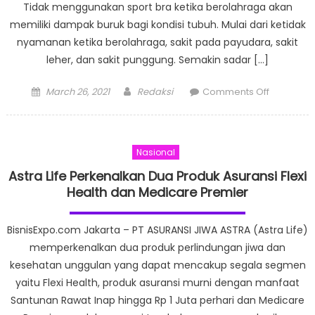
Tidak menggunakan sport bra ketika berolahraga akan
memiliki dampak buruk bagi kondisi tubuh. Mulai dari ketidak
nyamanan ketika berolahraga, sakit pada payudara, sakit
leher, dan sakit punggung. Semakin sadar […]
Posted
Author
on
March 26, 2021
Redaksi
Comments Off
on
Sport
Bra
Bagi
Nasional
Kesehata
Perempu
Astra Life Perkenalkan Dua Produk Asuransi Flexi
Saat
Health dan Medicare Premier
Berolahr
BisnisExpo.com Jakarta – PT ASURANSI JIWA ASTRA (Astra Life)
memperkenalkan dua produk perlindungan jiwa dan
kesehatan unggulan yang dapat mencakup segala segmen
yaitu Flexi Health, produk asuransi murni dengan manfaat
Santunan Rawat Inap hingga Rp 1 Juta perhari dan Medicare