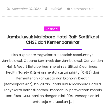
Posted
Author
on
December 29, 2020
Redaksi
Comments Off
on
Eka
Hospita
Tingkat
Nasional
kualitas
Layana
Jambuluwuk Malioboro Hotel Raih Sertifikasi
Hadirk
CHSE dari Kemenparekraf
Mola
TV
BisnisExpo.com Yogyakarta – Setelah sebelumnya
Jambuluwuk Oceano Seminyak dan Jambuluwuk Convention
Hall & Resort Batu berhasil meraih sertifikasi Cleanliness,
Health, Safety & Environmental sustainability (CHSE) dari
Kementerian Pariwisata dan Ekonomi Kreatif
(Kemenparekraf), kini giliran Jambuluwuk Malioboro Hotel di
Yogyakarta berhasil berhasil memenuhi persyaratan meraih
sertifikasi CHSE bahkan dengan nilai 100%. Pencapaian ini
tentu saja merupakan […]