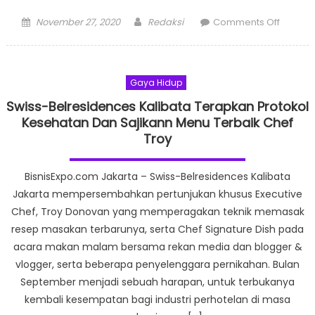
Posted
Author
on
November 27, 2020
Redaksi
Comments Off
on
Jambul
Maliob
Hotel
Gaya Hidup
Raih
Sertifika
Swiss-Belresidences Kalibata Terapkan Protokol
CHSE
Kesehatan Dan Sajikann Menu Terbaik Chef
dari
Troy
Kemenp
BisnisExpo.com Jakarta – Swiss-Belresidences Kalibata
Jakarta mempersembahkan pertunjukan khusus Executive
Chef, Troy Donovan yang memperagakan teknik memasak
resep masakan terbarunya, serta Chef Signature Dish pada
acara makan malam bersama rekan media dan blogger &
vlogger, serta beberapa penyelenggara pernikahan. Bulan
September menjadi sebuah harapan, untuk terbukanya
kembali kesempatan bagi industri perhotelan di masa