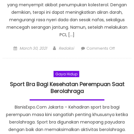
yang menyempit akibat penumpukan kolesterol. Dengan
demikian, terapi ini dapat meningkatkan aliran darah,
mengurangi rasa nyeri dada dan sesak nafas, sekaligus
mencegah serangan jantung. Namun, setelah melakukan
PCI, […]
Posted
Author
on
March 30, 2021
Redaksi
Comments Off
on
Eka
Hospital
Hadirkan
Gaya Hidup
Pemeriks
Pasca
Sport Bra Bagi Kesehatan Perempuan Saat
Pasang
Berolahraga
Ring
Jantung
BisnisExpo.Com Jakarta – Kehadiran sport bra bagi
perempuan masa kini sangatlah penting khususnya ketika
berolahraga. Sport bra digunakan menopang payudara
dengan baik dan memaksimalkan aktivitas berolahraga.