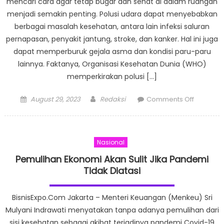
mencari cara agar tetap bugar dan sehat di dalam ruangan
menjadi semakin penting. Polusi udara dapat menyebabkan
berbagai masalah kesehatan, antara lain infeksi saluran
pernapasan, penyakit jantung, stroke, dan kanker. Hal ini juga
dapat memperburuk gejala asma dan kondisi paru-paru
lainnya. Faktanya, Organisasi Kesehatan Dunia (WHO)
memperkirakan polusi […]
Posted
Author
on
August 29, 2023
Redaksi
Comments Off
on
Smartwa
Garmin
Dukung
Nasional
Olahrag
Dalam
Pemulihan Ekonomi Akan Sulit Jika Pandemi
Ruangan
Tidak Diatasi
Guna
Jaga
BisnisExpo.Com Jakarta – Menteri Keuangan (Menkeu) Sri
Kesehat
Mulyani Indrawati menyatakan tanpa adanya pemulihan dari
dari
sisi kesehatan sebagai akibat terjadinya pandemi Covid-19