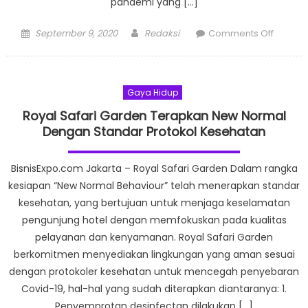
pandemi yang […]
Posted
Author
on
September 9, 2020
Redaksi
Comments Off
on
Swiss-
Belresi
Kalibat
Gaya Hidup
Terapk
Protoko
Royal Safari Garden Terapkan New Normal
Keseha
Dengan Standar Protokol Kesehatan
Dan
Sajikan
BisnisExpo.com Jakarta – Royal Safari Garden Dalam rangka
Menu
kesiapan “New Normal Behaviour” telah menerapkan standar
Terbaik
kesehatan, yang bertujuan untuk menjaga keselamatan
Chef
pengunjung hotel dengan memfokuskan pada kualitas
Troy
pelayanan dan kenyamanan. Royal Safari Garden
berkomitmen menyediakan lingkungan yang aman sesuai
dengan protokoler kesehatan untuk mencegah penyebaran
Covid-19, hal-hal yang sudah diterapkan diantaranya: 1.
Penyemprotan desinfectan dilakukan […]