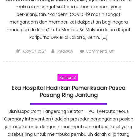
Kualitas
maka akan sangat sulit pemulihan ekonomi yang
Udara
berkelanjutan. “Pandemi COVID-19 masih sangat
Buruk
mengancam dan memberi ketidakpastian bagi negara
mana pun di dunia,” kata Menkeu Sri Mulyani dalam Rapat
Paripurna DPR RI di Jakarta, Senin. […]
Posted
Author
on
May 31, 2021
Redaksi
Comments Off
on
Pemulihan
Ekonomi
Akan
Nasional
Sulit
Jika
Eka Hospital Hadirkan Pemeriksaan Pasca
Pandemi
Pasang Ring Jantung
Tidak
Diatasi
BisnisExpo.Com Tangerang Selatan – PCI (Percutaneous
Coronary Intervention) adalah prosedur penanganan pasien
jantung koroner dengan menempatkan material kecil yang
disebut ring untuk membuka pembuluh darah di jantung