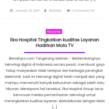
Posted
Author
on
January 15, 2021
Redaksi
Comments Off
on
Mustika
Ratu
(MRAT)
Nasional
Peduli
Kesehat
Eka Hospital Tingkatkan kualitas Layanan
Jurnalis
Hadirkan Mola TV
Beri
Bantuan
BisnisExpo.com Tangerang Selatan – Berkembangnya
Supleme
teknologi digital di Indonesia secara pesat, membuat gaya
Herbal
hidup masyarakat tidak terlepas dari berbagai perangkat
Herbam
elektronik. Saat ini teknologi digital telah menjadi alat yang
mampu memenuhi banyak kebutuhan sebagai salah satu
hiburan. Merespons hal tersebut, Eka Hospital Group terus
bernovasi melalui pemanfaatan teknologi untuk
meningkatkan kualitas layanan. Berkolaborasi dengan Mola
[…]