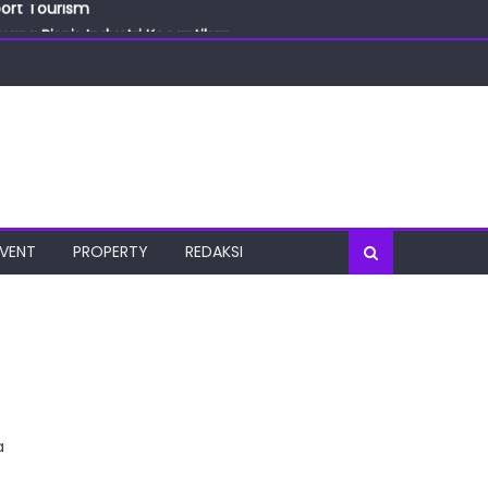
port Tourism
ang Bisnis Industri Kecantikan
las
oratorium Terkini
osial
port Tourism
EVENT
PROPERTY
REDAKSI
a