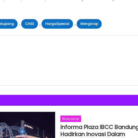
,
,
,
matupang
CHSE
HargaSpesial
Menginap
Nasional
Informa Plaza IBCC Bandun
Hadirkan Inovasi Dalam