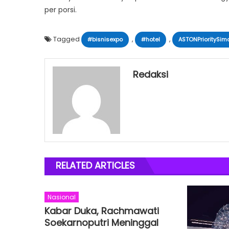
per porsi.
Tagged
,
,
#bisnisexpo
#hotel
ASTONPrioritySi
Redaksi
RELATED ARTICLES
Nasional
Kabar Duka, Rachmawati
Soekarnoputri Meninggal