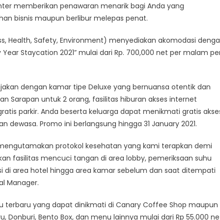
enter memberikan penawaran menarik bagi Anda yang
an
an bisnis maupun berlibur melepas penat.
nan
iness, Health, Safety, Environment) menyediakan akomodasi deng
inap
n
Year Staycation 2021” mulai dari Rp. 700,000 net per malam pe
man
an
akan dengan kamar tipe Deluxe yang bernuansa otentik dan
a
an Sarapan untuk 2 orang, fasilitas hiburan akses internet
al
ratis parkir. Anda beserta keluarga dapat menikmati gratis akse
n dewasa. Promo ini berlangsung hingga 31 January 2021.
a mengutamakan protokol kesehatan yang kami terapkan demi
n fasilitas mencuci tangan di area lobby, pemeriksaan suhu
i di area hotel hingga area kamar sebelum dan saat ditempati
ral Manager.
u terbaru yang dapat dinikmati di Canary Coffee Shop maupun
u, Donburi, Bento Box, dan menu lainnya mulai dari Rp 55.000 ne