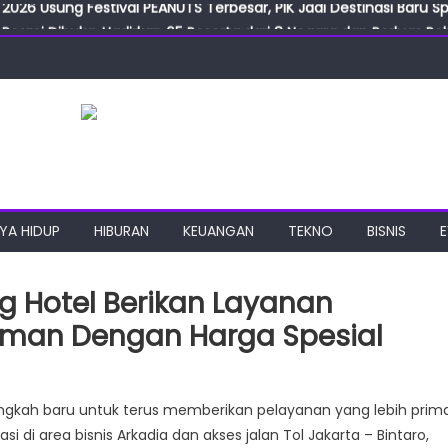
2026 Usung Festival PEANUTS Terbesar, PIK Jadi Destinasi Baru S
Resmi Dibuka, Hadirkan 65 Peserta dari 8 Negara dan Perluas Pelu
Resmikan ILF dan IGT Expo 2026, Industri Manufaktur Siap Naik Ke
ab Expo 2026 Resmi Digelar, Tampilkan Teknologi Medis dan Lab
ngan Gulirkan Program Jumat Berkah, Wujud Nyata Kepedulian S
2026 Usung Festival PEANUTS Terbesar, PIK Jadi Destinasi Baru S
YA HIDUP
HIBURAN
KEUANGAN
TEKNO
BISNIS
g Hotel Berikan Layanan
man Dengan Harga Spesial
ON
ngkah baru untuk terus memberikan pelayanan yang lebih prim
ty
di area bisnis Arkadia dan akses jalan Tol Jakarta – Bintaro,
tupang