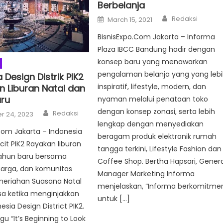
Berbelanja
Author
Posted
Redaksi
March 15, 2021
on
BisnisExpo.Com Jakarta – Informa
Plaza IBCC Bandung hadir dengan
konsep baru yang menawarkan
pengalaman belanja yang yang leb
 Design Distrik PIK2
inspiratif, lifestyle, modern, dan
n Liburan Natal dan
ru
nyaman melalui penataan toko
Author
dengan konsep zonasi, serta lebih
Redaksi
 24, 2023
lengkap dengan menyediakan
Com Jakarta – Indonesia
beragam produk elektronik rumah
cit PIK2 Rayakan liburan
tangga terkini, Lifestyle Fashion dan
tahun baru bersama
Coffee Shop. Bertha Hapsari, Genera
uarga, dan komunitas
Manager Marketing Informa
eriahan Suasana Natal
menjelaskan, “Informa berkomitme
sa ketika menginjakkan
untuk […]
nesia Design District PIK2.
gu “It’s Beginning to Look