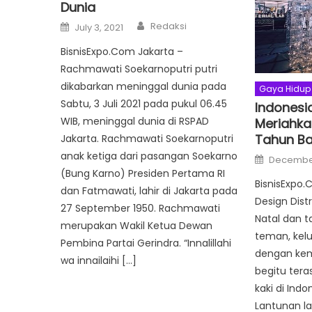
Dunia
Author
Posted
Redaksi
July 3, 2021
on
BisnisExpo.Com Jakarta –
Rachmawati Soekarnoputri putri
dikabarkan meninggal dunia pada
Gaya Hidup
Sabtu, 3 Juli 2021 pada pukul 06.45
Indonesia
WIB, meninggal dunia di RSPAD
Meriahka
Tahun Ba
Jakarta. Rachmawati Soekarnoputri
anak ketiga dari pasangan Soekarno
Posted
December
on
(Bung Karno) Presiden Pertama RI
BisnisExpo.
dan Fatmawati, lahir di Jakarta pada
Design Distr
27 September 1950. Rachmawati
Natal dan 
merupakan Wakil Ketua Dewan
teman, kel
Pembina Partai Gerindra. “Innalillahi
dengan kem
wa innailaihi […]
begitu tera
kaki di Indo
Lantunan la