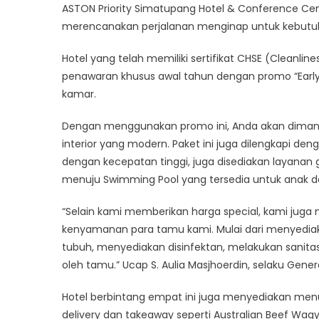
ASTON Priority Simatupang Hotel & Conference C
Hotel
Berik
merencanakan perjalanan menginap untuk kebutuh
Laya
Hotel yang telah memiliki sertifikat CHSE (Cleanl
Meng
Ama
penawaran khusus awal tahun dengan promo “Early 
dan
kamar.
Nya
Deng
Dengan menggunakan promo ini, Anda akan dimanj
Harg
interior yang modern. Paket ini juga dilengkapi deng
Spesi
dengan kecepatan tinggi, juga disediakan layanan g
menuju Swimming Pool yang tersedia untuk anak da
“Selain kami memberikan harga special, kami jug
kenyamanan para tamu kami. Mulai dari menyediaka
tubuh, menyediakan disinfektan, melakukan sanitas
oleh tamu.” Ucap S. Aulia Masjhoerdin, selaku Gene
Hotel berbintang empat ini juga menyediakan men
delivery dan takeaway seperti Australian Beef Wagy