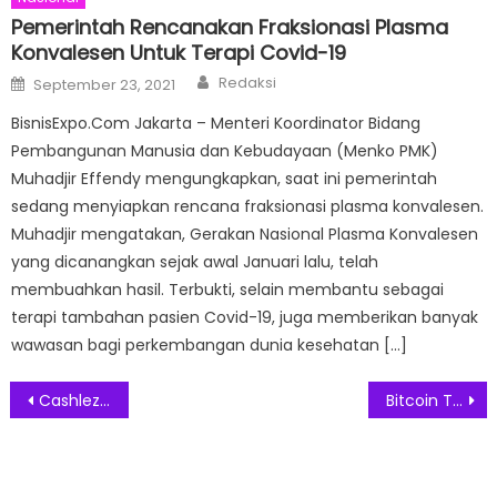
Pemerintah Rencanakan Fraksionasi Plasma
Konvalesen Untuk Terapi Covid-19
Author
Posted
Redaksi
September 23, 2021
on
BisnisExpo.Com Jakarta – Menteri Koordinator Bidang
Pembangunan Manusia dan Kebudayaan (Menko PMK)
Muhadjir Effendy mengungkapkan, saat ini pemerintah
sedang menyiapkan rencana fraksionasi plasma konvalesen.
Muhadjir mengatakan, Gerakan Nasional Plasma Konvalesen
yang dicanangkan sejak awal Januari lalu, telah
membuahkan hasil. Terbukti, selain membantu sebagai
terapi tambahan pasien Covid-19, juga memberikan banyak
wawasan bagi perkembangan dunia kesehatan […]
Post
Cashlez Incar 5.000 Merchant Baru Tingkatkan Transaksi
Bitcoin Tembus Harga Tertinggi Rp741 Juta Dalam Satu Pekan
navigation