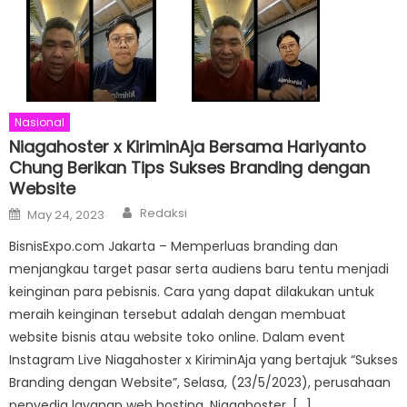
Nasional
Niagahoster x KiriminAja Bersama Hariyanto
Chung Berikan Tips Sukses Branding dengan
Website
Author
Posted
Redaksi
May 24, 2023
on
BisnisExpo.com Jakarta – Memperluas branding dan
menjangkau target pasar serta audiens baru tentu menjadi
keinginan para pebisnis. Cara yang dapat dilakukan untuk
meraih keinginan tersebut adalah dengan membuat
website bisnis atau website toko online. Dalam event
Instagram Live Niagahoster x KiriminAja yang bertajuk “Sukses
Branding dengan Website”, Selasa, (23/5/2023), perusahaan
penyedia layanan web hosting, Niagahoster, […]