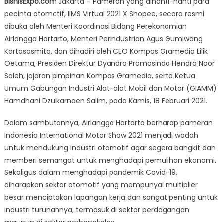
BisnisExpo.com
Jakarta – Pameran yang dinanti-nanti para
IIMS
pecinta otomotif, IIMS Virtual 2021 X Shopee, secara resmi
Virtual
dibuka oleh Menteri Koordinasi Bidang Perekonomian
2021
X
Airlangga Hartarto, Menteri Perindustrian Agus Gumiwang
Shopee
Kartasasmita, dan dihadiri oleh CEO Kompas Gramedia Lilik
Bangkitkan
Oetama, Presiden Direktur Dyandra Promosindo Hendra Noor
Semangat
Saleh, jajaran pimpinan Kompas Gramedia, serta Ketua
Industri
Umum Gabungan Industri Alat-alat Mobil dan Motor (GIAMM)
Otomotif
Hamdhani Dzulkarnaen Salim, pada Kamis, 18 Februari 2021.
Dimasa
Pandemik
Dalam sambutannya, Airlangga Hartarto berharap pameran
Indonesia International Motor Show 2021 menjadi wadah
untuk mendukung industri otomotif agar segera bangkit dan
memberi semangat untuk menghadapi pemulihan ekonomi.
Sekaligus dalam menghadapi pandemik Covid-19,
diharapkan sektor otomotif yang mempunyai multiplier
besar menciptakan lapangan kerja dan sangat penting untuk
industri turunannya, termasuk di sektor perdagangan