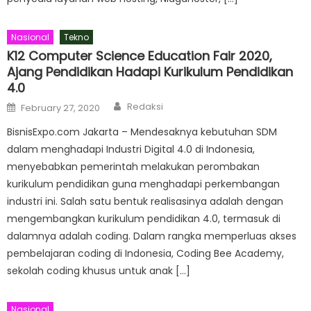
Nasional
Tekno
K12 Computer Science Education Fair 2020,
Ajang Pendidikan Hadapi Kurikulum Pendidikan
4.0
Author
Posted
Redaksi
February 27, 2020
on
BisnisExpo.com Jakarta – Mendesaknya kebutuhan SDM
dalam menghadapi Industri Digital 4.0 di Indonesia,
menyebabkan pemerintah melakukan perombakan
kurikulum pendidikan guna menghadapi perkembangan
industri ini. Salah satu bentuk realisasinya adalah dengan
mengembangkan kurikulum pendidikan 4.0, termasuk di
dalamnya adalah coding. Dalam rangka memperluas akses
pembelajaran coding di Indonesia, Coding Bee Academy,
sekolah coding khusus untuk anak […]
Nasional