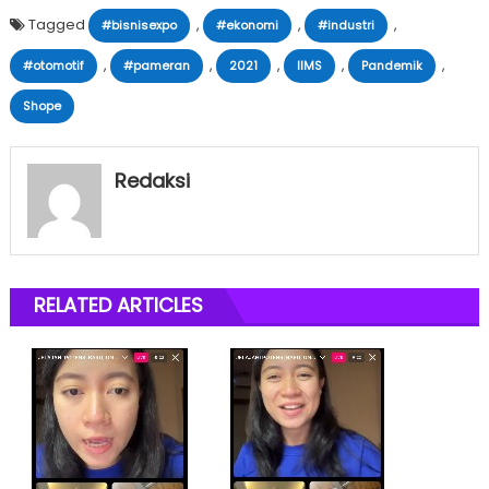
Tagged
,
,
,
#bisnisexpo
#ekonomi
#industri
,
,
,
,
,
#otomotif
#pameran
2021
IIMS
Pandemik
Shope
Redaksi
RELATED ARTICLES