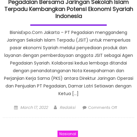
Pegadaian Bersama Jaringan Sekolah Islam
Terpadu Kembangkan Potensi Ekonomi Syariah
Indonesia
BisnisExpo.Com Jakarta – PT Pegadaian menggandeng
Jaringan Sekolah Islam Terpadu (JSIT) untuk memperluas
pasar ekonomi Syariah melalui penyediaan produk dan
layanan dengan pemberdayaan anggota JSIT sebagai Agen
Pegadaian Syariah. Kolaborasi kedua lembaga ditandai
dengan penandatanganan Nota Kesepahaman dan
Perjanjian Kerja Sama (PKS) antara Direktur Jaringan Operasi
dan Penjualan PT Pegadaian, Damar Latri Setiawan dengan
Ketua […]
Posted
Author
on
March 17, 2022
Redaksi
Comments Off
on
Pegadaia
Bersama
Jaringan
Nasional
Sekolah