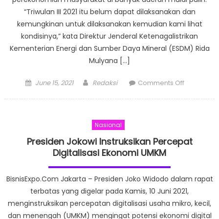
“Triwulan III 2021 itu belum dapat dilaksanakan dan
kemungkinan untuk dilaksanakan kemudian kami lihat
kondisinya,” kata Direktur Jenderal Ketenagalistrikan
Kementerian Energi dan Sumber Daya Mineral (ESDM) Rida
Mulyana […]
Posted
Author
on
June 15, 2021
Redaksi
Comments Off
on
Alasan
Kondisi
Ekonomi
Nasional
Pulih,
Pemerinta
Presiden Jokowi Instruksikan Percepat
Akan
Digitalisasi Ekonomi UMKM
Cabut
Subsidi
BisnisExpo.Com Jakarta – Presiden Joko Widodo dalam rapat
Listrik
terbatas yang digelar pada Kamis, 10 Juni 2021,
menginstruksikan percepatan digitalisasi usaha mikro, kecil,
dan menengah (UMKM) mengingat potensi ekonomi digital