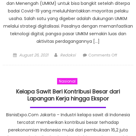
dan Menengah (UMKM) untuk bisa bangkit setelah diterpa
badai Covid-19 yang meluluhlantakkan mayoritas pelaku
usaha. Salah satu yang digeber adalah dukungan UMKM
melalui strategi digitalisasi. Pasalnya dengan memanfaatkan
teknologi digital, pangsa pasar UMKM semakin luas dan
aktivitas perdagangannya […]
Posted
Author
on
August 26, 2021
Redaksi
Comments Off
on
Digitalisas
UMKM
Tingkatk
Nasional
Pertumb
Ekonomi
Kelapa Sawit Beri Kontribusi Besar dari
Nasional
Lapangan Kerja hingga Ekspor
BisnisExpo.Com Jakarta – Industri kelapa sawit di Indonesia
tercatat memberikan kontribusi besar terhadap
perekonomian Indonesia mulai dari pembukaan 16,2 juta