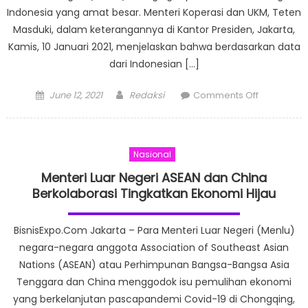
Indonesia yang amat besar. Menteri Koperasi dan UKM, Teten
Masduki, dalam keterangannya di Kantor Presiden, Jakarta,
Kamis, 10 Januari 2021, menjelaskan bahwa berdasarkan data
dari Indonesian […]
Posted
Author
on
June 12, 2021
Redaksi
Comments Off
on
Presiden
Jokowi
Instruksika
Nasional
Percepat
Digitalisasi
Menteri Luar Negeri ASEAN dan China
Ekonomi
Berkolaborasi Tingkatkan Ekonomi Hijau
UMKM
BisnisExpo.Com Jakarta – Para Menteri Luar Negeri (Menlu)
negara-negara anggota Association of Southeast Asian
Nations (ASEAN) atau Perhimpunan Bangsa-Bangsa Asia
Tenggara dan China menggodok isu pemulihan ekonomi
yang berkelanjutan pascapandemi Covid-19 di Chongqing,