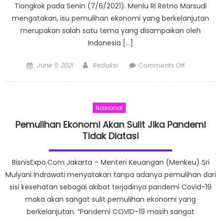
Tiongkok pada Senin (7/6/2021). Menlu RI Retno Marsudi
mengatakan, isu pemulihan ekonomi yang berkelanjutan
merupakan salah satu tema yang disampaikan oleh
Indonesia […]
Posted
Author
on
June 9, 2021
Redaksi
Comments Off
on
Menteri
Luar
Negeri
Nasional
ASEAN
dan
Pemulihan Ekonomi Akan Sulit Jika Pandemi
China
Tidak Diatasi
Berkolabor
Tingkatkan
BisnisExpo.Com Jakarta – Menteri Keuangan (Menkeu) Sri
Ekonomi
Mulyani Indrawati menyatakan tanpa adanya pemulihan dari
Hijau
sisi kesehatan sebagai akibat terjadinya pandemi Covid-19
maka akan sangat sulit pemulihan ekonomi yang
berkelanjutan. “Pandemi COVID-19 masih sangat