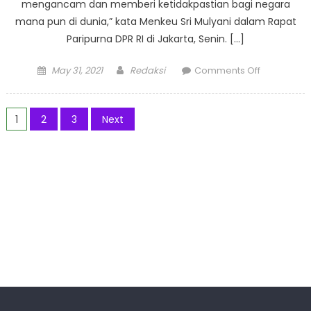
mengancam dan memberi ketidakpastian bagi negara
mana pun di dunia,” kata Menkeu Sri Mulyani dalam Rapat
Paripurna DPR RI di Jakarta, Senin. […]
Posted
Author
on
May 31, 2021
Redaksi
Comments Off
on
Pemulihan
Ekonomi
Posts
Akan
1
2
3
Next
Sulit
pagination
Jika
Pandemi
Tidak
Diatasi