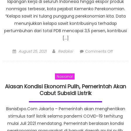
lapangan kerja di seluruh Indonesia hingga ekspor produk
nonmigas terbesar, kata pejabat Kemenko Perekonomian.
“Kelapa sawit ini tulang punggung perekonomian kita. Data
menunjukkan kelapa sawit kontribusinya terhadap
pertumbuhan dari total PDB mencapai 3,5 persen, kontribusi
[…]
Posted
Author
on
August 25, 2021
Redaksi
Comments Off
on
Kelapa
Sawit
Beri
Nasional
Kontribus
Besar
Alasan Kondisi Ekonomi Pulih, Pemerintah Akan
dari
Cabut Subsidi Listrik
Lapanga
Kerja
BisnisExpo.Com Jakarta – Pemerintah akan menghentikan
hingga
stimulus tarif listrik selama pandemi COVID-19 terhitung
Ekspor
mulai Juli 2021 mendatang. Pemerintah beralasan kondisi
perekonomian masyarakat di banyak daerah mulai pulih.