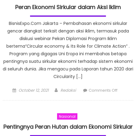
Islam
Peran Ekonomi Sirkular dalam Aksi Iklim
Terpadu
Kembang
BisnisExpo.Com Jakarta – Pembahasan ekonomi sirkular
Potensi
gencar diangkat terkait dengan aksi iklim, termasuk pada
Ekonomi
diskusi webinar Pekan Diplomasi Program Iklim
Syariah
bertema“Circular economy & Its Role for Climate Action” .
Indonesia
Program yang digagas Uni Eropa ini membahas betapa
pentingnya suatu sirkular ekonomi terhadap sistem ekonomi
di seluruh dunia. Jika mengacu pada Laporan tahun 2020 dari
Circularity […]
Posted
Author
on
October 12, 2021
Redaksi
Comments Off
on
Peran
Ekonomi
Sirkular
Nasional
dalam
Aksi
Pentingnya Peran Hutan dalam Ekonomi Sirkular
Iklim