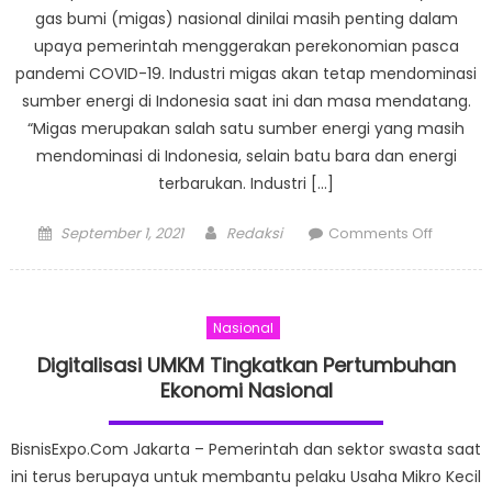
gas bumi (migas) nasional dinilai masih penting dalam
upaya pemerintah menggerakan perekonomian pasca
pandemi COVID-19. Industri migas akan tetap mendominasi
sumber energi di Indonesia saat ini dan masa mendatang.
“Migas merupakan salah satu sumber energi yang masih
mendominasi di Indonesia, selain batu bara dan energi
terbarukan. Industri […]
Posted
Author
on
September 1, 2021
Redaksi
Comments Off
on
Kontribu
Industri
Hulu
Nasional
Migas
Bantu
Digitalisasi UMKM Tingkatkan Pertumbuhan
Pulihkan
Ekonomi Nasional
Pereko
Pasca
BisnisExpo.Com Jakarta – Pemerintah dan sektor swasta saat
Pandem
ini terus berupaya untuk membantu pelaku Usaha Mikro Kecil