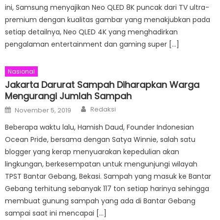
ini, Samsung menyajikan Neo QLED 8K puncak dari TV ultra-
premium dengan kualitas gambar yang menakjubkan pada
setiap detailnya, Neo QLED 4K yang menghadirkan
pengalaman entertainment dan gaming super […]
Nasional
Jakarta Darurat Sampah Diharapkan Warga
Mengurangi Jumlah Sampah
Author
Posted
Redaksi
November 5, 2019
on
Beberapa waktu lalu, Hamish Daud, Founder Indonesian
Ocean Pride, bersama dengan Satya Winnie, salah satu
blogger yang kerap menyuarakan kepedulian akan
lingkungan, berkesempatan untuk mengunjungi wilayah
TPST Bantar Gebang, Bekasi. Sampah yang masuk ke Bantar
Gebang terhitung sebanyak 117 ton setiap harinya sehingga
membuat gunung sampah yang ada di Bantar Gebang
sampai saat ini mencapai […]