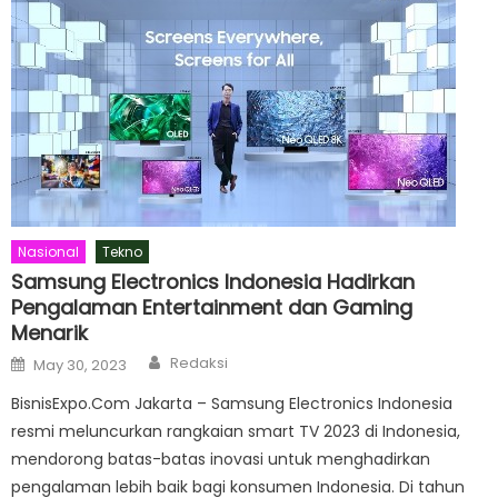
Nasional
Tekno
Samsung Electronics Indonesia Hadirkan
Pengalaman Entertainment dan Gaming
Menarik
Author
Posted
Redaksi
May 30, 2023
on
BisnisExpo.Com Jakarta – Samsung Electronics Indonesia
resmi meluncurkan rangkaian smart TV 2023 di Indonesia,
mendorong batas-batas inovasi untuk menghadirkan
pengalaman lebih baik bagi konsumen Indonesia. Di tahun