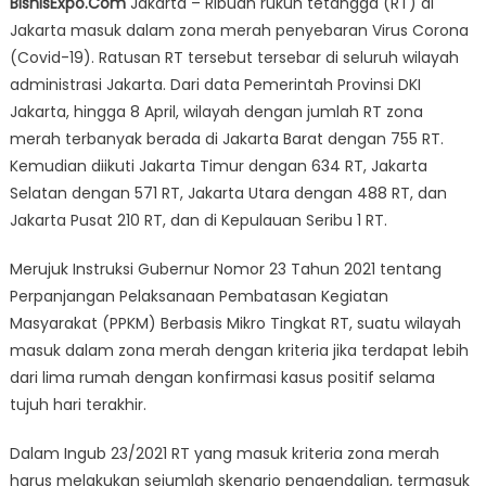
BisnisExpo.Com
Jakarta – Ribuan rukun tetangga (RT) di
DKI
Jakarta masuk dalam zona merah penyebaran Virus Corona
Bakal
(Covid-19). Ratusan RT tersebut tersebar di seluruh wilayah
Atur
Jam
administrasi Jakarta. Dari data Pemerintah Provinsi DKI
Malam
Jakarta, hingga 8 April, wilayah dengan jumlah RT zona
di
merah terbanyak berada di Jakarta Barat dengan 755 RT.
Wilayah
Kemudian diikuti Jakarta Timur dengan 634 RT, Jakarta
Zona
Selatan dengan 571 RT, Jakarta Utara dengan 488 RT, dan
Merah
Jakarta Pusat 210 RT, dan di Kepulauan Seribu 1 RT.
Merujuk Instruksi Gubernur Nomor 23 Tahun 2021 tentang
Perpanjangan Pelaksanaan Pembatasan Kegiatan
Masyarakat (PPKM) Berbasis Mikro Tingkat RT, suatu wilayah
masuk dalam zona merah dengan kriteria jika terdapat lebih
dari lima rumah dengan konfirmasi kasus positif selama
tujuh hari terakhir.
Dalam Ingub 23/2021 RT yang masuk kriteria zona merah
harus melakukan sejumlah skenario pengendalian, termasuk