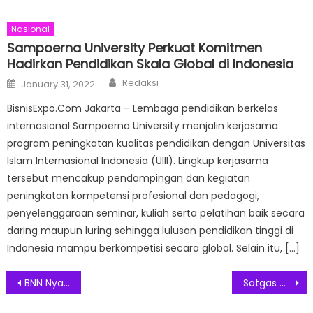
Nasional
Sampoerna University Perkuat Komitmen
Hadirkan Pendidikan Skala Global di Indonesia
Author
Posted
Redaksi
January 31, 2022
on
BisnisExpo.Com Jakarta – Lembaga pendidikan berkelas
internasional Sampoerna University menjalin kerjasama
program peningkatan kualitas pendidikan dengan Universitas
Islam Internasional Indonesia (UIII). Lingkup kerjasama
tersebut mencakup pendampingan dan kegiatan
peningkatan kompetensi profesional dan pedagogi,
penyelenggaraan seminar, kuliah serta pelatihan baik secara
daring maupun luring sehingga lulusan pendidikan tinggi di
Indonesia mampu berkompetisi secara global. Selain itu, […]
Post
BNN Nyatakan Perangi Narkoba, Sita 212,39 Kilogram Sabu dan 19.700 Butir Ekstasi
Satgas Covid-19 Keluarkan Surat Edaran Larangan Mudik 22 April Hingga 24 Mei
navigation