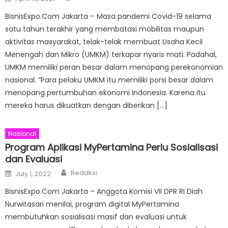
on
BisnisExpo.Com Jakarta – Masa pandemi Covid-19 selama
satu tahun terakhir yang membatasi mobilitas maupun
aktivitas masyarakat, telak-telak membuat Usaha Kecil
Menengah dan Mikro (UMKM) terkapar nyaris mati. Padahal,
UMKM memiliki peran besar dalam menopang perekonomian
nasional. “Para pelaku UMKM itu memiliki porsi besar dalam
menopang pertumbuhan ekonomi Indonesia. Karena itu
mereka harus dikuatkan dengan diberikan […]
Nasional
Program Aplikasi MyPertamina Perlu Sosialisasi
dan Evaluasi
Author
Posted
Redaksi
July 1, 2022
on
BisnisExpo.Com Jakarta – Anggota Komisi VII DPR RI Diah
Nurwitasari menilai, program digital MyPertamina
membutuhkan sosialisasi masif dan evaluasi untuk