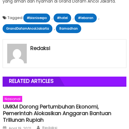
yang aman dan nyaman di Grand Dafam Ancol Jakarta.
Tagged
,
,
,
#bisnisexpo
#hotel
#lebaran
,
GrandDafamAncolJakarta
Ramadhan
Redaksi
RELATED ARTICLES
Nasional
UMKM Dorong Pertumbuhan Ekonomi,
Pemerintah Alokasikan Anggaran Bantuan
Triliunan Rupiah
Author
Posted
Redaksi
April 19, 2021