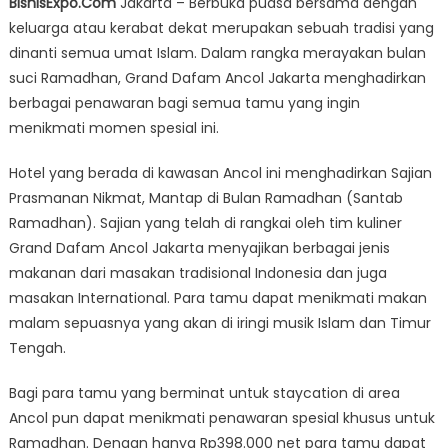
BisnisExpo.Com
Jakarta – Berbuka puasa bersama dengan
Dafam
keluarga atau kerabat dekat merupakan sebuah tradisi yang
Ancol
dinanti semua umat Islam. Dalam rangka merayakan bulan
Jakarta
Tawarkan
suci Ramadhan, Grand Dafam Ancol Jakarta menghadirkan
Promo
berbagai penawaran bagi semua tamu yang ingin
Menarik
menikmati momen spesial ini.
Special
Ramadan
Hotel yang berada di kawasan Ancol ini menghadirkan Sajian
dan
Prasmanan Nikmat, Mantap di Bulan Ramadhan (Santab
Lebaran
Ramadhan). Sajian yang telah di rangkai oleh tim kuliner
Grand Dafam Ancol Jakarta menyajikan berbagai jenis
makanan dari masakan tradisional Indonesia dan juga
masakan International. Para tamu dapat menikmati makan
malam sepuasnya yang akan di iringi musik Islam dan Timur
Tengah.
Bagi para tamu yang berminat untuk staycation di area
Ancol pun dapat menikmati penawaran spesial khusus untuk
Ramadhan. Dengan hanya Rp398.000 net para tamu dapat