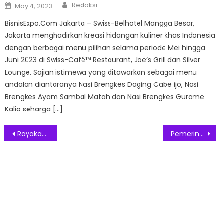
Author
Posted
Redaksi
May 4, 2023
on
BisnisExpo.Com Jakarta – Swiss-Belhotel Mangga Besar,
Jakarta menghadirkan kreasi hidangan kuliner khas Indonesia
dengan berbagai menu pilihan selama periode Mei hingga
Juni 2023 di Swiss-Café™ Restaurant, Joe’s Grill dan Silver
Lounge. Sajian istimewa yang ditawarkan sebagai menu
andalan diantaranya Nasi Brengkes Daging Cabe ijo, Nasi
Brengkes Ayam Sambal Matah dan Nasi Brengkes Gurame
Kalio seharga […]
Post
Rayakan Bulan Penuh Berkah, di Tahun Ke-6 UC Bertabur Hadiah Ramadan Untung
Pemerintah Hentikan Layanan Visa Bagi Warga Negara India Sejak Kamis Lalu
navigation