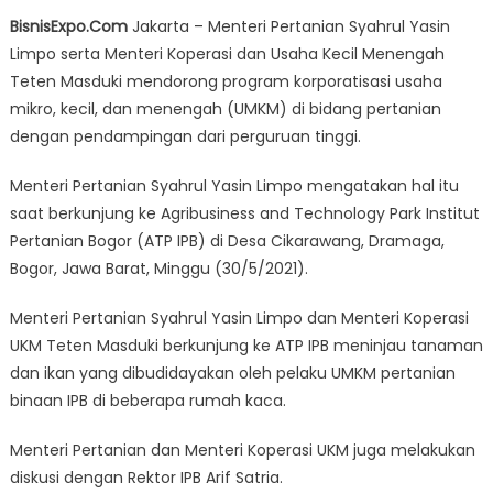
on
Pemerintah
BisnisExpo.Com
Jakarta – Menteri Pertanian Syahrul Yasin
Dorong
Limpo serta Menteri Koperasi dan Usaha Kecil Menengah
Korporatisasi
Teten Masduki mendorong program korporatisasi usaha
UMKM
Pertanian
mikro, kecil, dan menengah (UMKM) di bidang pertanian
Dengan
dengan pendampingan dari perguruan tinggi.
Pendampingan
Perguruan
Menteri Pertanian Syahrul Yasin Limpo mengatakan hal itu
Tinggi
saat berkunjung ke Agribusiness and Technology Park Institut
Pertanian Bogor (ATP IPB) di Desa Cikarawang, Dramaga,
Bogor, Jawa Barat, Minggu (30/5/2021).
Menteri Pertanian Syahrul Yasin Limpo dan Menteri Koperasi
UKM Teten Masduki berkunjung ke ATP IPB meninjau tanaman
dan ikan yang dibudidayakan oleh pelaku UMKM pertanian
binaan IPB di beberapa rumah kaca.
Menteri Pertanian dan Menteri Koperasi UKM juga melakukan
diskusi dengan Rektor IPB Arif Satria.