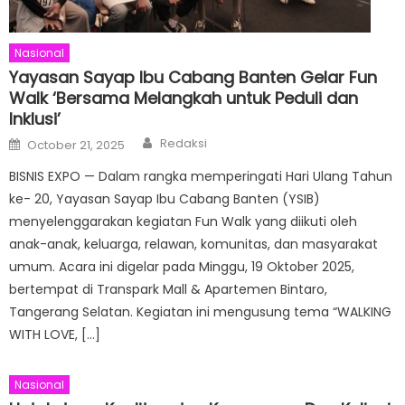
Nasional
Yayasan Sayap Ibu Cabang Banten Gelar Fun
Walk ‘Bersama Melangkah untuk Peduli dan
Inklusi’
Author
Posted
Redaksi
October 21, 2025
on
BISNIS EXPO — Dalam rangka memperingati Hari Ulang Tahun
ke- 20, Yayasan Sayap Ibu Cabang Banten (YSIB)
menyelenggarakan kegiatan Fun Walk yang diikuti oleh
anak-anak, keluarga, relawan, komunitas, dan masyarakat
umum. Acara ini digelar pada Minggu, 19 Oktober 2025,
bertempat di Transpark Mall & Apartemen Bintaro,
Tangerang Selatan. Kegiatan ini mengusung tema “WALKING
WITH LOVE, […]
Nasional