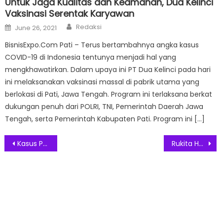
Untuk Jaga Kualitas dan Keamanan, Dua Kelinci
Vaksinasi Serentak Karyawan
Author
Posted
Redaksi
June 26, 2021
on
BisnisExpo.Com Pati – Terus bertambahnya angka kasus
COVID-19 di Indonesia tentunya menjadi hal yang
mengkhawatirkan. Dalam upaya ini PT Dua Kelinci pada hari
ini melaksanakan vaksinasi massal di pabrik utama yang
berlokasi di Pati, Jawa Tengah. Program ini terlaksana berkat
dukungan penuh dari POLRI, TNI, Pemerintah Daerah Jawa
Tengah, serta Pemerintah Kabupaten Pati. Program ini […]
Post
Kasus Positif Covid-19 di Jakarta Terus Bertambah
Rukita Hadirkan RuOptions, Layanan Properti Bebas Ribet
navigation