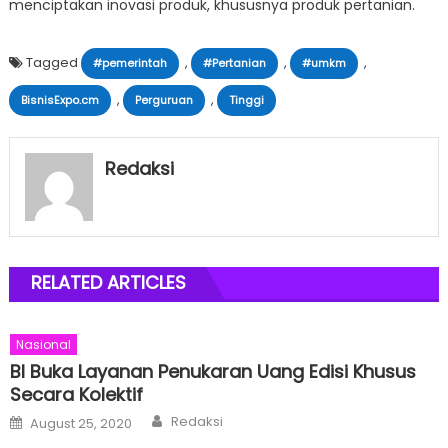
menciptakan inovasi produk, khususnya produk pertanian.
Tagged
,
,
,
#pemerintah
#Pertanian
#umkm
,
,
BisnisExpo.cm
Perguruan
Tinggi
Redaksi
RELATED ARTICLES
Nasional
BI Buka Layanan Penukaran Uang Edisi Khusus
Secara Kolektif
Author
Posted
Redaksi
August 25, 2020
on