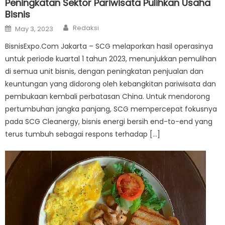
Peningkatan Sektor Pariwisata Pulihkan Usaha
Bisnis
Author
Posted
Redaksi
May 3, 2023
on
BisnisExpo.Com Jakarta – SCG melaporkan hasil operasinya
untuk periode kuartal 1 tahun 2023, menunjukkan pemulihan
di semua unit bisnis, dengan peningkatan penjualan dan
keuntungan yang didorong oleh kebangkitan pariwisata dan
pembukaan kembali perbatasan China. Untuk mendorong
pertumbuhan jangka panjang, SCG mempercepat fokusnya
pada SCG Cleanergy, bisnis energi bersih end-to-end yang
terus tumbuh sebagai respons terhadap […]