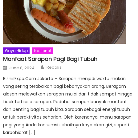
Gaya Hidup
Nasional
Manfaat Sarapan Pagi Bagi Tubuh
Author
Posted
Redaksi
June 8, 2024
on
BisnisExpo.Com Jakarta – Sarapan menjadi waktu makan
yang sering terabaikan bagi kebanyakan orang. Beragam
alasan melewatkan sarapan mulai dari tidak sempat hingga
tidak terbiasa sarapan. Padahal sarapan banyak manfaat
dan penting bagi tubuh kita. Sarapan sebagai energi tubuh
untuk beraktivitas seharian. Oleh karenanya, menu sarapan
pagi yang Anda konsumsi sebaiknya kaya akan gizi, seperti
karbohidrat […]