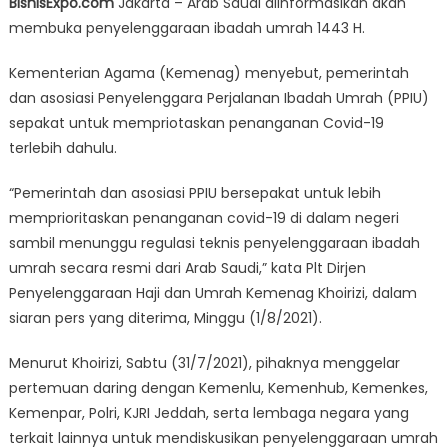
BisnisExpo.com
Jakarta – Arab Saudi diinformasikan akan
1443H,
membuka penyelenggaraan ibadah umrah 1443 H.
Pemerintah
dan
Kementerian Agama (Kemenag) menyebut, pemerintah
Asosiasi
dan asosiasi Penyelenggara Perjalanan Ibadah Umrah (PPIU)
Sepakat
sepakat untuk mempriotaskan penanganan Covid-19
Prioritaskan
Penanganan
terlebih dahulu.
Covid-
19
“Pemerintah dan asosiasi PPIU bersepakat untuk lebih
memprioritaskan penanganan covid-19 di dalam negeri
sambil menunggu regulasi teknis penyelenggaraan ibadah
umrah secara resmi dari Arab Saudi,” kata Plt Dirjen
Penyelenggaraan Haji dan Umrah Kemenag Khoirizi, dalam
siaran pers yang diterima, Minggu (1/8/2021).
Menurut Khoirizi, Sabtu (31/7/2021), pihaknya menggelar
pertemuan daring dengan Kemenlu, Kemenhub, Kemenkes,
Kemenpar, Polri, KJRI Jeddah, serta lembaga negara yang
terkait lainnya untuk mendiskusikan penyelenggaraan umrah