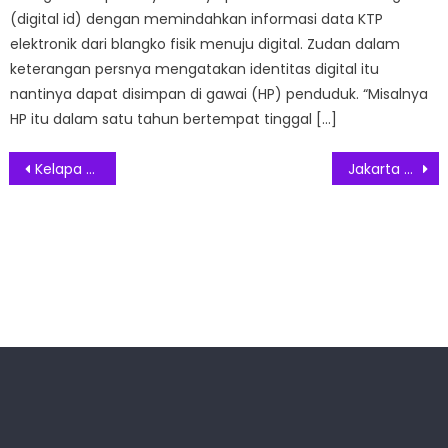
(digital id) dengan memindahkan informasi data KTP
elektronik dari blangko fisik menuju digital. Zudan dalam
keterangan persnya mengatakan identitas digital itu
nantinya dapat disimpan di gawai (HP) penduduk. “Misalnya
HP itu dalam satu tahun bertempat tinggal […]
Post
Kelapa Sawit Beri Kontribusi Besar dari Lapangan Kerja hingga Ekspor
Jakarta Film Week, Festival Internasional Ini Siap Hadir November 2021
navigation