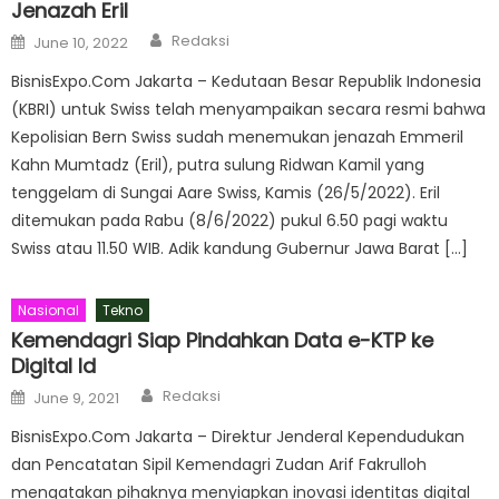
Jenazah Eril
Author
Posted
Redaksi
June 10, 2022
on
BisnisExpo.Com Jakarta – Kedutaan Besar Republik Indonesia
(KBRI) untuk Swiss telah menyampaikan secara resmi bahwa
Kepolisian Bern Swiss sudah menemukan jenazah Emmeril
Kahn Mumtadz (Eril), putra sulung Ridwan Kamil yang
tenggelam di Sungai Aare Swiss, Kamis (26/5/2022). Eril
ditemukan pada Rabu (8/6/2022) pukul 6.50 pagi waktu
Swiss atau 11.50 WIB. Adik kandung Gubernur Jawa Barat […]
Nasional
Tekno
Kemendagri Siap Pindahkan Data e-KTP ke
Digital Id
Author
Posted
Redaksi
June 9, 2021
on
BisnisExpo.Com Jakarta – Direktur Jenderal Kependudukan
dan Pencatatan Sipil Kemendagri Zudan Arif Fakrulloh
mengatakan pihaknya menyiapkan inovasi identitas digital