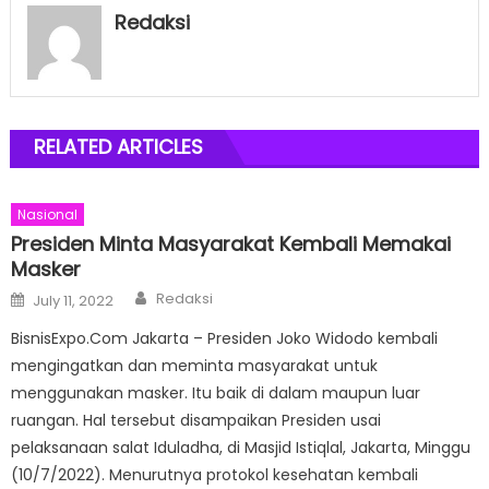
Redaksi
RELATED ARTICLES
Nasional
Presiden Minta Masyarakat Kembali Memakai
Masker
Author
Posted
Redaksi
July 11, 2022
on
BisnisExpo.Com Jakarta – Presiden Joko Widodo kembali
mengingatkan dan meminta masyarakat untuk
menggunakan masker. Itu baik di dalam maupun luar
ruangan. Hal tersebut disampaikan Presiden usai
pelaksanaan salat Iduladha, di Masjid Istiqlal, Jakarta, Minggu
(10/7/2022). Menurutnya protokol kesehatan kembali