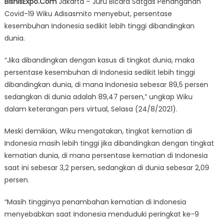
BisnisExpo.Com
Jakarta – Juru Bicara Satgas Penanganan
Kesembuhan
Covid-19 Wiku Adisasmito menyebut, persentase
Covid-
kesembuhan Indonesia sedikit lebih tinggi dibandingkan
19
Di
dunia.
Indonesia
“Jika dibandingkan dengan kasus di tingkat dunia, maka
Lebih
Tinggi
persentase kesembuhan di Indonesia sedikit lebih tinggi
Dibandingkan
dibandingkan dunia, di mana Indonesia sebesar 89,5 persen
Dunia
sedangkan di dunia adalah 89,47 persen,” ungkap Wiku
dalam keterangan pers virtual, Selasa (24/8/2021).
Meski demikian, Wiku mengatakan, tingkat kematian di
Indonesia masih lebih tinggi jika dibandingkan dengan tingkat
kematian dunia, di mana persentase kematian di Indonesia
saat ini sebesar 3,2 persen, sedangkan di dunia sebesar 2,09
persen.
“Masih tingginya penambahan kematian di Indonesia
menyebabkan saat Indonesia menduduki peringkat ke-9