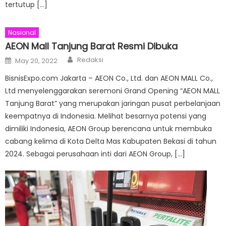
tertutup […]
Nasional
AEON Mall Tanjung Barat Resmi Dibuka
Author
Posted
Redaksi
May 20, 2022
on
BisnisExpo.com Jakarta – AEON Co., Ltd. dan AEON MALL Co.,
Ltd menyelenggarakan seremoni Grand Opening “AEON MALL
Tanjung Barat” yang merupakan jaringan pusat perbelanjaan
keempatnya di Indonesia. Melihat besarnya potensi yang
dimiliki Indonesia, AEON Group berencana untuk membuka
cabang kelima di Kota Delta Mas Kabupaten Bekasi di tahun
2024. Sebagai perusahaan inti dari AEON Group, […]