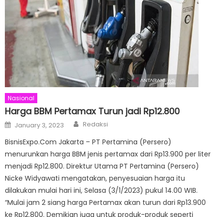
Nasional
Harga BBM Pertamax Turun jadi Rp12.800
Author
Posted
Redaksi
January 3, 2023
on
BisnisExpo.Com Jakarta – PT Pertamina (Persero)
menurunkan harga BBM jenis pertamax dari Rp13.900 per liter
menjadi Rp12.800. Direktur Utama PT Pertamina (Persero)
Nicke Widyawati mengatakan, penyesuaian harga itu
dilakukan mulai hari ini, Selasa (3/1/2023) pukul 14.00 WIB.
“Mulai jam 2 siang harga Pertamax akan turun dari Rp13.900
ke Rp12.800. Demikian juga untuk produk-produk seperti