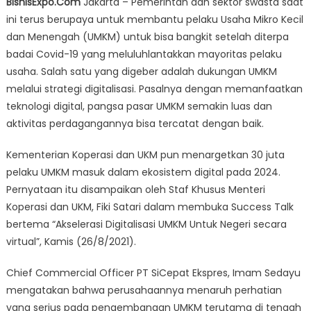
BisnisExpo.Com
Jakarta – Pemerintah dan sektor swasta saat
UMKM
ini terus berupaya untuk membantu pelaku Usaha Mikro Kecil
Tingkatkan
dan Menengah (UMKM) untuk bisa bangkit setelah diterpa
Pertumbuhan
Ekonomi
badai Covid-19 yang meluluhlantakkan mayoritas pelaku
Nasional
usaha. Salah satu yang digeber adalah dukungan UMKM
melalui strategi digitalisasi. Pasalnya dengan memanfaatkan
teknologi digital, pangsa pasar UMKM semakin luas dan
aktivitas perdagangannya bisa tercatat dengan baik.
Kementerian Koperasi dan UKM pun menargetkan 30 juta
pelaku UMKM masuk dalam ekosistem digital pada 2024.
Pernyataan itu disampaikan oleh Staf Khusus Menteri
Koperasi dan UKM, Fiki Satari dalam membuka Success Talk
bertema “Akselerasi Digitalisasi UMKM Untuk Negeri secara
virtual”, Kamis (26/8/2021).
Chief Commercial Officer PT SiCepat Ekspres, Imam Sedayu
mengatakan bahwa perusahaannya menaruh perhatian
yang serius pada pengembangan UMKM terutama di tengah