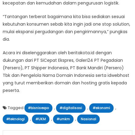
kecepatan dan kemudahan dalam pengurusan logistik.
“Tantangan terberat bagaimana kita bisa sediakan sesuai
kebutuhan konsumen sebab kita ingin jadi one stop solution,
mulai ekspansi pergudangan dan pengirimannya,” pungkas
dia.
Acara ini diselenggarakan oleh beritakota.id dengan
dukungan dari PT SiCepat Ekspres, Galeri24 PT Pegadaian
(Persero), PT Shipper Indonesia, PT Bank Mandiri (Persero)
Tbk dan Pengelola Nama Domain Indonesia serta idwebhost
yang turut memberikan domain dan hosting gratis kepada
peserta.
Tagged
,
,
,
#bisnisexpo
#digitalisasi
#ekonomi
,
,
,
#teknologi
#UKM
#umkm
Nasional