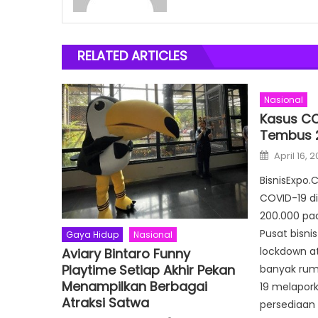
RELATED ARTICLES
Nasional
Kasus COV
Tembus 2
Posted
April 16, 2
on
BisnisExpo.
COVID-19 d
200.000 pad
Pusat bisn
Gaya Hidup
Nasional
lockdown a
Aviary Bintaro Funny
Playtime Setiap Akhir Pekan
banyak rum
Menampilkan Berbagai
19 melapork
Atraksi Satwa
persediaan