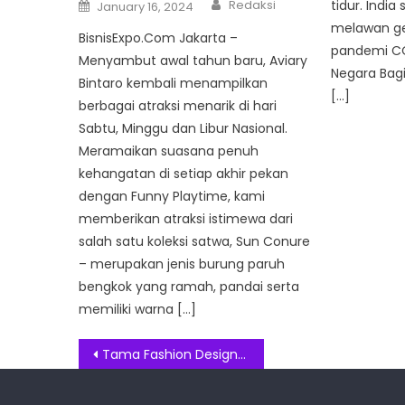
Author
Posted
tidur. India
Redaksi
January 16, 2024
on
melawan g
BisnisExpo.Com Jakarta –
pandemi CO
Menyambut awal tahun baru, Aviary
Negara Bag
Bintaro kembali menampilkan
[…]
berbagai atraksi menarik di hari
Sabtu, Minggu dan Libur Nasional.
Meramaikan suasana penuh
kehangatan di setiap akhir pekan
dengan Funny Playtime, kami
memberikan atraksi istimewa dari
salah satu koleksi satwa, Sun Conure
– merupakan jenis burung paruh
bengkok yang ramah, pandai serta
memiliki warna […]
Post
Tama Fashion Design Competition 2021, Usung Konsep Ready To Wear
navigation