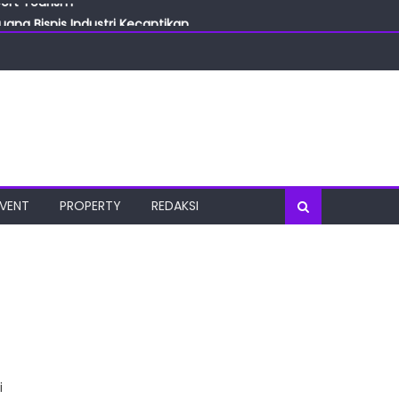
ang Bisnis Industri Kecantikan
las
oratorium Terkini
osial
port Tourism
EVENT
PROPERTY
REDAKSI
i