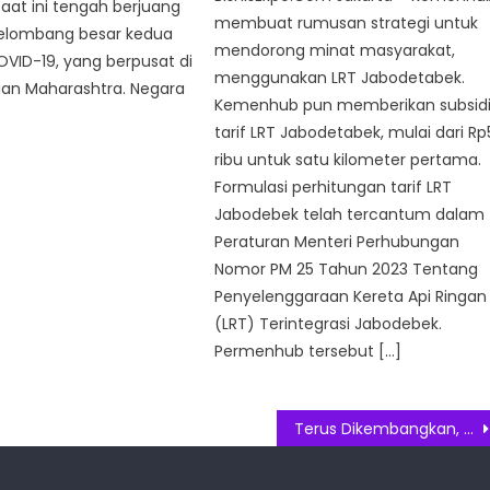
 saat ini tengah berjuang
membuat rumusan strategi untuk
elombang besar kedua
mendorong minat masyarakat,
VID-19, yang berpusat di
menggunakan LRT Jabodetabek.
ian Maharashtra. Negara
Kemenhub pun memberikan subsid
tarif LRT Jabodetabek, mulai dari Rp
ribu untuk satu kilometer pertama.
Formulasi perhitungan tarif LRT
Jabodebek telah tercantum dalam
Peraturan Menteri Perhubungan
Nomor PM 25 Tahun 2023 Tentang
Penyelenggaraan Kereta Api Ringan
(LRT) Terintegrasi Jabodebek.
Permenhub tersebut […]
Terus Dikembangkan, Kini Layanan J&T Super Telah Hadir di 30 Kota