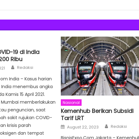
ID-19 di India
00 Ribu
Author
Redaksi
021
Com India – Kasus harian
i India menembus angka
a Kamis 15 April 2021.
is Mumbai memberlakukan
Nasional
tau penguncian, saat
Kemenhub Berikan Subsidi
Tarif LRT
ah sakit rujukan COVID-
Author
an krisis parah
Posted
Redaksi
August 22, 2023
on
 oksigen dan tempat
BisnisExpo.Com Jakarta – Kemenhu