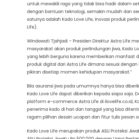
untuk mewakili raga yang tidak bisa hadir dalam se
Astra
Life,
dengan bantuan teknologi, semakin mudah dan sem
Kirim
satunya adalah Kado Love Life, inovasi produk perl
Kado
Life).
dala
Bent
Windawati Tjahjadi – Presiden Direktur Astra Life
Asura
masyarakat akan produk perlindungan jiwa, Kado Lov
Jiwa
yang lebih berguna karena memberikan manfaat da
produk digital dari Astra Life dimana sesuai deng
pikiran disetiap momen kehidupan masyarakat.”
Bila asuransi jiwa pada umumnya hanya bisa diberika
Kado Love Life dapat diberikan kepada siapa saja
platform e-commerce Astra Life di ilovelife.co.id,
penerima kado di hari dan tanggal yang bisa ditent
ragam pilihan desain ucapan dan fitur tulis pesan a
Kado Love Life merupakan produk ASLI Proteksi JiwaK
ASLI Proteksi JiwaKu Rp 500.000 dengan Uang Pert