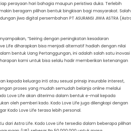
tiap perayaan hari bahagia maupun peristiwa duka. Terlebih
akin beragam pilihan bentuk bingkisan bagi masyarakat. Salah
indungan jiwa digital persembahan PT ASURANSI JIWA ASTRA (Astr
m
uk
 menyampaikan, “Seiring dengan peningkatan kesadaran
nsi
e Life diharapkan bisa menjadi alternatif hadiah dengan nilai
lam bentuk Uang Pertanggungan, ini adalah salah satu inovasi
an harapan kami untuk bisa selalu hadir memberikan ketenangan
n kepada keluarga inti atau sesuai prinsip insurable interest,
. Dengan proses yang mudah semudah belanja online melalui
 Kado Love Life akan diterima dalam bentuk e-mail kepada
ukan oleh pemberi kado. Kado Love Life juga dilengkapi dengan
gar Kado Love Life terasa lebih personal.
u dari Astra Life. Kado Love Life tersedia dalam beberapa pilihan
anggungan (UP) sebesar Rp 50.000.000 untuk masa