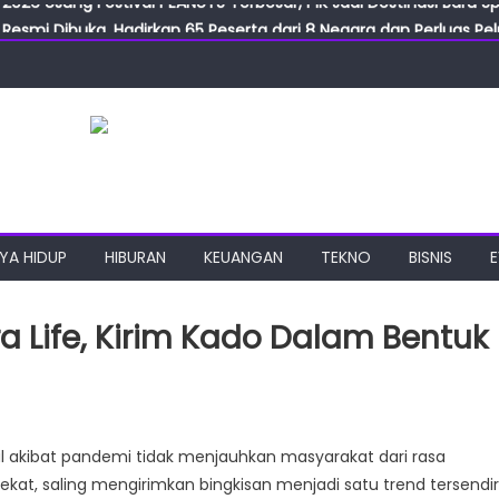
Resmi Dibuka, Hadirkan 65 Peserta dari 8 Negara dan Perluas Pelu
Resmikan ILF dan IGT Expo 2026, Industri Manufaktur Siap Naik Ke
ab Expo 2026 Resmi Digelar, Tampilkan Teknologi Medis dan Lab
ngan Gulirkan Program Jumat Berkah, Wujud Nyata Kepedulian S
2026 Usung Festival PEANUTS Terbesar, PIK Jadi Destinasi Baru S
YA HIDUP
HIBURAN
KEUANGAN
TEKNO
BISNIS
ra Life, Kirim Kado Dalam Bentuk
si
l akibat pandemi tidak menjauhkan masyarakat dari rasa
uk
kat, saling mengirimkan bingkisan menjadi satu trend tersendir
l