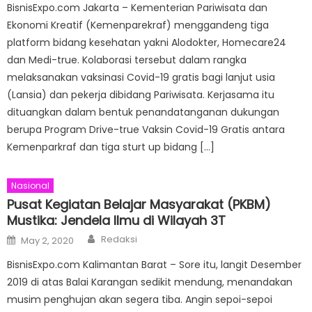
BisnisExpo.com Jakarta – Kementerian Pariwisata dan
Ekonomi Kreatif (Kemenparekraf) menggandeng tiga
platform bidang kesehatan yakni Alodokter, Homecare24
dan Medi-true. Kolaborasi tersebut dalam rangka
melaksanakan vaksinasi Covid-19 gratis bagi lanjut usia
(Lansia) dan pekerja dibidang Pariwisata. Kerjasama itu
dituangkan dalam bentuk penandatanganan dukungan
berupa Program Drive-true Vaksin Covid-19 Gratis antara
Kemenparkraf dan tiga sturt up bidang […]
Nasional
Pusat Kegiatan Belajar Masyarakat (PKBM)
Mustika: Jendela Ilmu di Wilayah 3T
Author
Posted
Redaksi
May 2, 2020
on
BisnisExpo.com Kalimantan Barat – Sore itu, langit Desember
2019 di atas Balai Karangan sedikit mendung, menandakan
musim penghujan akan segera tiba. Angin sepoi-sepoi