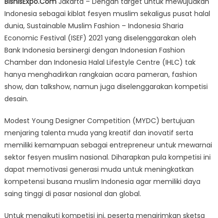
BisnisExpo.Com
Jakarta – Dengan target untuk mewujudkan
2021
Indonesia sebagai kiblat fesyen muslim sekaligus pusat halal
Ciptakan
dunia, Sustainable Muslim Fashion – Indonesia Sharia
Generasi
Muda
Economic Festival (ISEF) 2021 yang diselenggarakan oleh
Kreatif
Bank Indonesia bersinergi dengan Indonesian Fashion
dan
Chamber dan Indonesia Halal Lifestyle Centre (IHLC) tak
Inovatif
hanya menghadirkan rangkaian acara pameran, fashion
di
show, dan talkshow, namun juga diselenggarakan kompetisi
Sektor
desain.
Industri
Fesyen
Modest Young Designer Competition (MYDC) bertujuan
Muslim
menjaring talenta muda yang kreatif dan inovatif serta
memiliki kemampuan sebagai entrepreneur untuk mewarnai
sektor fesyen muslim nasional. Diharapkan pula kompetisi ini
dapat memotivasi generasi muda untuk meningkatkan
kompetensi busana muslim Indonesia agar memiliki daya
saing tinggi di pasar nasional dan global.
Untuk mengikuti kompetisi ini, peserta mengirimkan sketsa