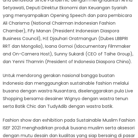
and Behaviour Since Pandemic dengan menghadirkan Anna
Setyawati, Deputi Direktur Ekonomi dan Keuangan Syariah
yang menyampaikan Opening Speech dan para pembicara
Ali Charisma (National Chairman Indonesian Fashion
Chamber), Fify Manan (President Indonesian Diaspora
Business Council), H.E Djauhari Oratmangun (Dubes LBBPRI
RRT dan Mongolia), Ioana Gomoi (Idocumentary Filmmaker
and On-Camera Host), Sunny Sukardi (CEO of Taihe Group),
dan Yenni Thamrin (President of Indonesia Diaspora China).
Untuk mendorong gerakan nasional bangga buatan
Indonesia dan menggaungkan sustainable fashion melalui
busana dengan wastra Nusantara, diselenggarakan pula Live
Shopping bersama desainer Wignyo dengan wastra tenun
serta Batik Chic dan TudyAdib dengan wastra batik.
Fashion show dan exhibition pada Sustainable Muslim Fashion
ISEF 2021 menghadirkan produk busana muslim serta aksesori
dengan mutu desain dan kualitas yang siap bersaing di pasar