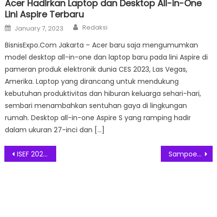
Acer Hadirkan Laptop dan Desktop All-in-One
Lini Aspire Terbaru
Author
Posted
Redaksi
January 7, 2023
on
BisnisExpo.Com Jakarta – Acer baru saja mengumumkan
model desktop all-in-one dan laptop baru pada lini Aspire di
pameran produk elektronik dunia CES 2023, Las Vegas,
Amerika. Laptop yang dirancang untuk mendukung
kebutuhan produktivitas dan hiburan keluarga sehari-hari,
sembari menambahkan sentuhan gaya di lingkungan
rumah. Desktop all-in-one Aspire S yang ramping hadir
dalam ukuran 27-inci dan […]
Post
ISEF 2021, Nina Nugroho Tampilkan Koleksi Janggawari, Kain Tenun Khas Baduy
Sampoerna Academy Gelar HEARTs Workshop bagi Anak Indonesia
navigation