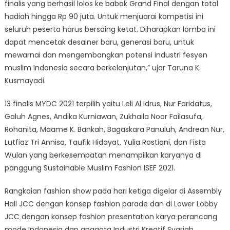
finalis yang berhasil lolos ke babak Grand Final dengan total
hadiah hingga Rp 90 juta. Untuk menjuarai kompetisi ini
seluruh peserta harus bersaing ketat. Diharapkan lomba ini
dapat mencetak desainer baru, generasi baru, untuk
mewarnai dan mengembangkan potensi industri fesyen
muslim Indonesia secara berkelanjutan,” ujar Taruna K.
Kusmayadi.
13 finalis MYDC 2021 terpilih yaitu Leli Al Idrus, Nur Faridatus,
Galuh Agnes, Andika Kurniawan, Zukhaila Noor Failasufa,
Rohanita, Maame K. Bankah, Bagaskara Panuluh, Andrean Nur,
Lutfiaz Tri Annisa, Taufik Hidayat, Yulia Rostiani, dan Fista
Wulan yang berkesempatan menampilkan karyanya di
panggung Sustainable Muslim Fashion ISEF 2021.
Rangkaian fashion show pada hari ketiga digelar di Assembly
Hall JCC dengan konsep fashion parade dan di Lower Lobby
JCC dengan konsep fashion presentation karya perancang
mode Indonesia dan anggota Industri Kreatif Syariah