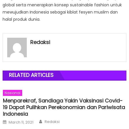
global serta menerapkan konsep sustainable fashion untuk
mewujudkan Indonesia sebagai kiblat fesyen muslim dan
halal produk dunia.
Redaksi
RELATED ARTICLES
Nasional
Menparekraf, Sandiaga Yakin Vaksinasi Covid-
19 Dapat Pulihkan Perekonomian dan Pariwisata
Indonesia
Author
Posted
Redaksi
March 11, 2021
on