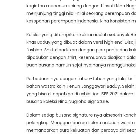
kegiatan menenun seiring dengan filosofi Nina Nug
menjunjung tinggi nilai-nilai seorang perempuan 
kesopanan perempuan Indonesia. Nina konsisten me
Koleksi yang ditampilkan kali ini adalah sebanyak 8
khas Baduy yang dibuat dalam versi high end. Disaj
fashion. Shirt dipadukan dengan pipe pants dan kul
dipadukan dengan shirt, kesemuanya disajikan dal
buah busana namun sejatinya hanya menggunakan
Perbedaan nya dengan tahun-tahun yang lalu, kini N
bahan wastra kain Tenun Janggawari Baduy. Selain i
yang bisa di dapatkan di exhibition ISEF 2021 dalam
busana koleksi Nina Nugroho Signature.
Dalam setiap busana signature nya aksesoris kanci
pelengkap. Menggambarkan selera naluriah wanita
memancarkan aura kekuatan dan percaya diri seor