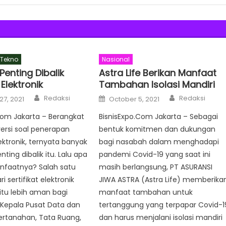
Tekno
Nasional
enting Dibalik
Astra Life Berikan Manfaat
 Elektronik
Tambahan Isolasi Mandiri
Author
Author
Posted
Redaksi
Redaksi
27, 2021
October 5, 2021
on
com Jakarta – Berangkat
BisnisExpo.Com Jakarta – Sebagai
versi soal penerapan
bentuk komitmen dan dukungan
lektronik, ternyata banyak
bagi nasabah dalam menghadapi
ting dibalik itu. Lalu apa
pandemi Covid-19 yang saat ini
anfaatnya? Salah satu
masih berlangsung, PT ASURANSI
 sertifikat elektronik
JIWA ASTRA (Astra Life) memberika
itu lebih aman bagi
manfaat tambahan untuk
 Kepala Pusat Data dan
tertanggung yang terpapar Covid-1
ertanahan, Tata Ruang,
dan harus menjalani isolasi mandiri