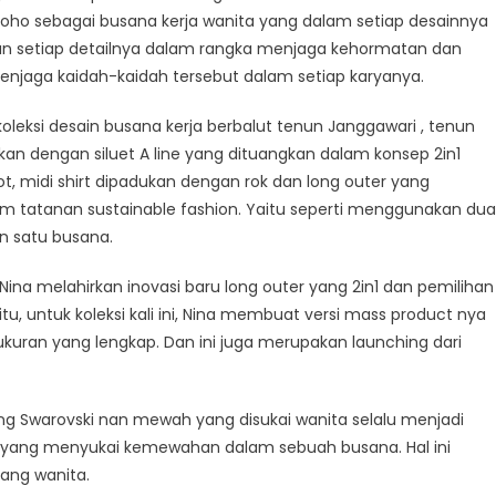
roho sebagai busana kerja wanita yang dalam setiap desainnya
dan setiap detailnya dalam rangka menjaga kehormatan dan
njaga kaidah-kaidah tersebut dalam setiap karyanya.
 koleksi desain busana kerja berbalut tenun Janggawari , tenun
ikan dengan siluet A line yang dituangkan dalam konsep 2in1
ot, midi shirt dipadukan dengan rok dan long outer yang
am tatanan sustainable fashion. Yaitu seperti menggunakan dua
 satu busana.
ina melahirkan inovasi baru long outer yang 2in1 dan pemilihan
tu, untuk koleksi kali ini, Nina membuat versi mass product nya
 ukuran yang lengkap. Dan ini juga merupakan launching dari
ng Swarovski nan mewah yang disukai wanita selalu menjadi
 yang menyukai kemewahan dalam sebuah busana. Hal ini
ang wanita.