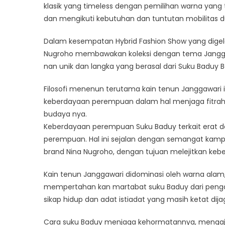
klasik yang timeless dengan pemilihan warna yang
Nug
Tamp
dan mengikuti kebutuhan dan tuntutan mobilitas 
Kole
Dalam kesempatan Hybrid Fashion Show yang digelar I
Jang
Kain
Nugroho membawakan koleksi dengan tema Janggaw
Tenu
nan unik dan langka yang berasal dari Suku Baduy 
Khas
Bad
Filosofi menenun terutama kain tenun Janggawari i
keberdayaan perempuan dalam hal menjaga fitrah da
budaya nya.
Keberdayaan perempuan Suku Baduy terkait erat d
perempuan. Hal ini sejalan dengan semangat kam
brand Nina Nugroho, dengan tujuan melejitkan ke
Kain tenun Janggawari didominasi oleh warna alam
mempertahan kan martabat suku Baduy dari peng
sikap hidup dan adat istiadat yang masih ketat di
Cara suku Baduy menjaga kehormatannya, mengajark