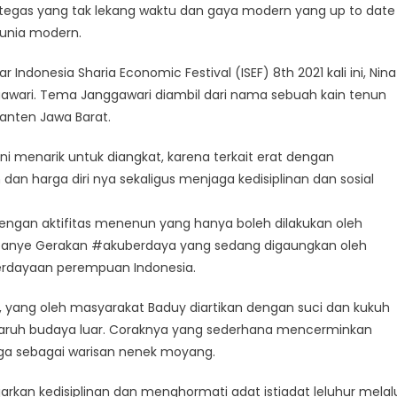
 tegas yang tak lekang waktu dan gaya modern yang up to date
roho
ilkan
dunia modern.
ksi
ndonesia Sharia Economic Festival (ISEF) 8th 2021 kali ini, Nina
gawari,
ari. Tema Janggawari diambil dari nama sebuah kain tenun
n
Banten Jawa Barat.
uy
ni menarik untuk diangkat, karena terkait erat dengan
n harga diri nya sekaligus menjaga kedisiplinan dan sosial
engan aktifitas menenun yang hanya boleh dilakukan oleh
panye Gerakan #akuberdaya yang sedang digaungkan oleh
berdayaan perempuan Indonesia.
, yang oleh masyarakat Baduy diartikan dengan suci dan kukuh
aruh budaya luar. Coraknya yang sederhana mencerminkan
jaga sebagai warisan nenek moyang.
an kedisiplinan dan menghormati adat istiadat leluhur melal