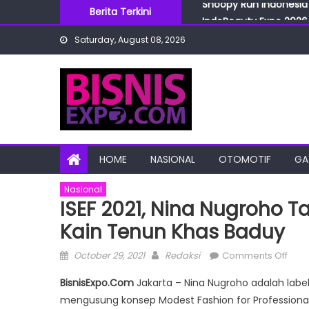
Skip
Berita Terkini
IndoBeauty Expo 2026 
to
Menteri Perindustrian 
Saturday, August 08, 2026
content
IndoHealthcare Gakesl
BRI Cabang Mega Kuni
Snoopy Run Indonesia 
HOME
NASIONAL
OTOMOTIF
GA
Nasional
ISEF 2021, Nina Nugroho T
Kain Tenun Khas Baduy
Posted
Author
on
October 29, 2021
Redaksi
Comments Off
on
ISEF
BisnisExpo.Com
Jakarta – Nina Nugroho adalah labe
2021,
mengusung konsep Modest Fashion for Professiona
Nina