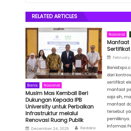
RELATED ARTICLES
Nasional
Manfaat P
Sertifikat
Posted
February 
on
BisnisExpo.
dari kontro
sertifikat e
Bisnis
Nasional
manfaat pen
Musim Mas Kembali Beri
saja sih, m
Dukungan Kepada IPB
manfaat dari
University untuk Perbaikan
tersebut ya
Infrastruktur melalui
pemiliknya.
Renovasi Ruang Publik
Informasi P
Author
Posted
Redaksi
December 24, 2025
on