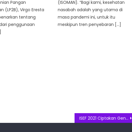
anian Pangan
(ISOMAN). “Bagi kami, kesehatan
n (LP2B), Virgo Eresta
nasabah adalah yang utama di
enarkan tentang
masa pandemi ini, untuk itu
dari penggunaan
meskipun tren penyebaran […]
]
ISEF 2021 Ciptakan Generasi Muda Kreatif dan Inovatif di Sektor Industri Fesyen Muslim