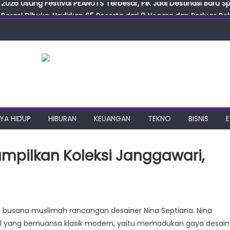
Resmi Dibuka, Hadirkan 65 Peserta dari 8 Negara dan Perluas Pelu
Resmikan ILF dan IGT Expo 2026, Industri Manufaktur Siap Naik Ke
ab Expo 2026 Resmi Digelar, Tampilkan Teknologi Medis dan Lab
ngan Gulirkan Program Jumat Berkah, Wujud Nyata Kepedulian S
2026 Usung Festival PEANUTS Terbesar, PIK Jadi Destinasi Baru S
YA HIDUP
HIBURAN
KEUANGAN
TEKNO
BISNIS
ampilkan Koleksi Janggawari,
l busana muslimah rancangan desainer Nina Septiana. Nina
l yang bernuansa klasik modern, yaitu memadukan gaya desain