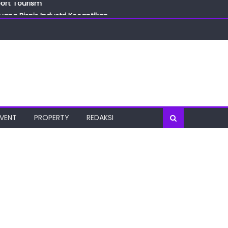
ang Bisnis Industri Kecantikan
las
oratorium Terkini
osial
port Tourism
EVENT
PROPERTY
REDAKSI