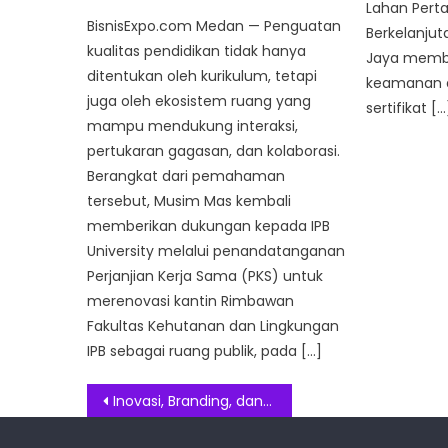
Lahan Pert
BisnisExpo.com Medan — Penguatan
Berkelanjuta
kualitas pendidikan tidak hanya
Jaya memb
ditentukan oleh kurikulum, tetapi
keamanan 
juga oleh ekosistem ruang yang
sertifikat […
mampu mendukung interaksi,
pertukaran gagasan, dan kolaborasi.
Berangkat dari pemahaman
tersebut, Musim Mas kembali
memberikan dukungan kepada IPB
University melalui penandatanganan
Perjanjian Kerja Sama (PKS) untuk
merenovasi kantin Rimbawan
Fakultas Kehutanan dan Lingkungan
IPB sebagai ruang publik, pada […]
Post
Inovasi, Branding, dan Digitalisasi Fesyen Muslim Indonesia Bangkitkan Sinergi ISEF 2021
navigation