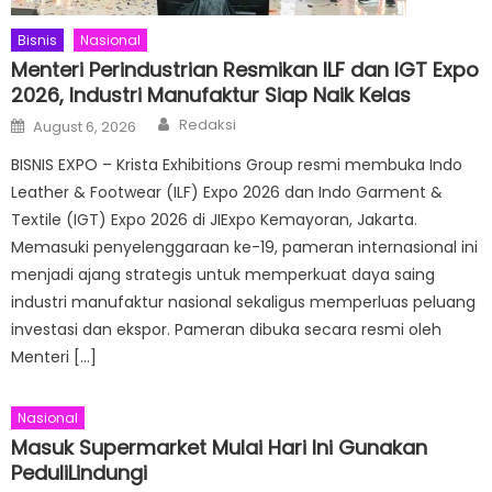
Bisnis
Nasional
Menteri Perindustrian Resmikan ILF dan IGT Expo
2026, Industri Manufaktur Siap Naik Kelas
Author
Posted
Redaksi
August 6, 2026
on
BISNIS EXPO – Krista Exhibitions Group resmi membuka Indo
Leather & Footwear (ILF) Expo 2026 dan Indo Garment &
Textile (IGT) Expo 2026 di JIExpo Kemayoran, Jakarta.
Memasuki penyelenggaraan ke-19, pameran internasional ini
menjadi ajang strategis untuk memperkuat daya saing
industri manufaktur nasional sekaligus memperluas peluang
investasi dan ekspor. Pameran dibuka secara resmi oleh
Menteri […]
Nasional
Masuk Supermarket Mulai Hari Ini Gunakan
PeduliLindungi