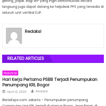
@kring_pajak. Bagi WP yang ingin berkonsultasi secara
langsung juga dapat datang ke helpdesk PPS yang tersedia di
seluruh unit vertikal DJP.
Redaksi
RELATED ARTICLES
Nasional
Hari Kerja Pertama PSBB Terjadi Penumpukan
Penumpang KRL Bogor
Author
Posted
Redaksi
April 13, 2020
on
BisnisExpo.com Jakarta – Penumpukan penumpang
Commuter Line KRL terjadi di stasiun Bogor, Jawa Barat, di