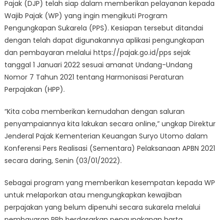
Pajak (DJP) telah siap dalam memberikan pelayanan kepada
Berikan
Wajib Pajak (WP) yang ingin mengikuti Program
Layanan
Wajib
Pengungkapan Sukarela (PPS). Kesiapan tersebut ditandai
Pajak
dengan telah dapat digunakannya aplikasi pengungkapan
Ikut
dan pembayaran melalui https://pajak.go.id/pps sejak
PPS
tanggal 1 Januari 2022 sesuai amanat Undang-Undang
Nomor 7 Tahun 2021 tentang Harmonisasi Peraturan
Perpajakan (HPP).
“Kita coba memberikan kemudahan dengan saluran
penyampaiannya kita lakukan secara online,” ungkap Direktur
Jenderal Pajak Kementerian Keuangan Suryo Utomo dalam
Konferensi Pers Realisasi (Sementara) Pelaksanaan APBN 2021
secara daring, Senin (03/01/2022).
Sebagai program yang memberikan kesempatan kepada WP
untuk melaporkan atau mengungkapkan kewajiban
perpajakan yang belum dipenuhi secara sukarela melalui
pembayaran PPh berdasarkan pengungkapan harta,