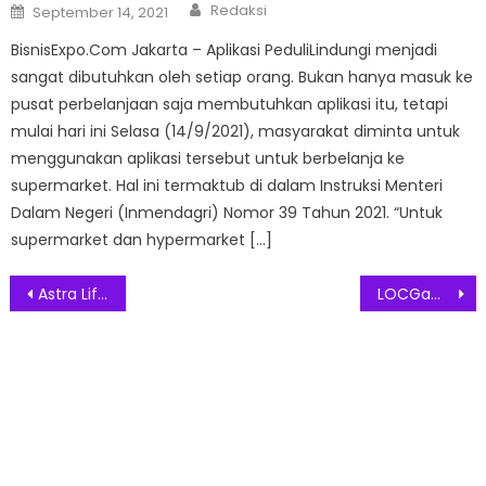
Author
Posted
Redaksi
September 14, 2021
on
BisnisExpo.Com Jakarta – Aplikasi PeduliLindungi menjadi
sangat dibutuhkan oleh setiap orang. Bukan hanya masuk ke
pusat perbelanjaan saja membutuhkan aplikasi itu, tetapi
mulai hari ini Selasa (14/9/2021), masyarakat diminta untuk
menggunakan aplikasi tersebut untuk berbelanja ke
supermarket. Hal ini termaktub di dalam Instruksi Menteri
Dalam Negeri (Inmendagri) Nomor 39 Tahun 2021. “Untuk
supermarket dan hypermarket […]
Post
Astra Life Beri Perlindungan Untuk Lebih Dari 12.000 Pelari Di Ajang Pocari Sweat Run 2021
LOCGame Bermitra dengan Desainer Prada Alessandro De Vita
navigation