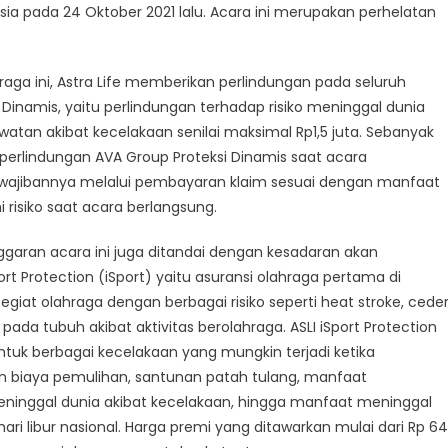
nesia pada 24 Oktober 2021 lalu. Acara ini merupakan perhelatan
indungan
ahraga ini, Astra Life memberikan perlindungan pada seluruh
0
 Dinamis, yaitu perlindungan terhadap risiko meninggal dunia
i
rawatan akibat kecelakaan senilai maksimal Rp1,5 juta. Sebanyak
 perlindungan AVA Group Proteksi Dinamis saat acara
g
kewajibannya melalui pembayaran klaim sesuai dengan manfaat
i
risiko saat acara berlangsung.
t
garan acara ini juga ditandai dengan kesadaran akan
rt Protection (iSport) yaitu asuransi olahraga pertama di
giat olahraga dengan berbagai risiko seperti heat stroke, cede
pada tubuh akibat aktivitas berolahraga. ASLI iSport Protection
tuk berbagai kecelakaan yang mungkin terjadi ketika
dan biaya pemulihan, santunan patah tulang, manfaat
eninggal dunia akibat kecelakaan, hingga manfaat meninggal
ri libur nasional. Harga premi yang ditawarkan mulai dari Rp 64