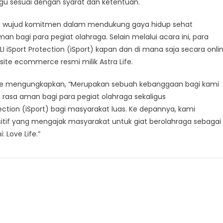
u sesuai dengan syarat dan ketentuan.
akan wujud komitmen dalam mendukung gaya hidup sehat
n bagi para pegiat olahraga. Selain melalui acara ini, para
I iSport Protection (iSport) kapan dan di mana saja secara onli
site ecommerce resmi milik Astra Life.
a Life mengungkapkan, “Merupakan sebuah kebanggaan bagi kami
 rasa aman bagi para pegiat olahraga sekaligus
ction (iSport) bagi masyarakat luas. Ke depannya, kami
tif yang mengajak masyarakat untuk giat berolahraga sebagai
 Love Life.”