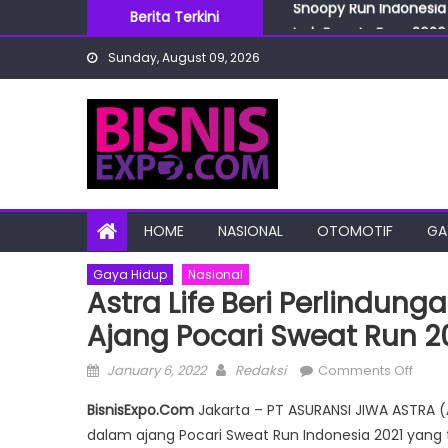
Skip
Berita Terkini
IndoBeauty Expo 2026 
to
Menteri Perindustrian 
Sunday, August 09, 2026
content
IndoHealthcare Gakesl
BRI Cabang Mega Kuni
Snoopy Run Indonesia 
HOME
NASIONAL
OTOMOTIF
GA
Gaya Hidup
Nasional
Astra Life Beri Perlindunga
Ajang Pocari Sweat Run 2
Posted
Author
on
January 6, 2022
Redaksi
Comments Off
on
Astra
BisnisExpo.Com
Jakarta – PT ASURANSI JIWA ASTRA (A
Life
dalam ajang Pocari Sweat Run Indonesia 2021 yang t
Beri