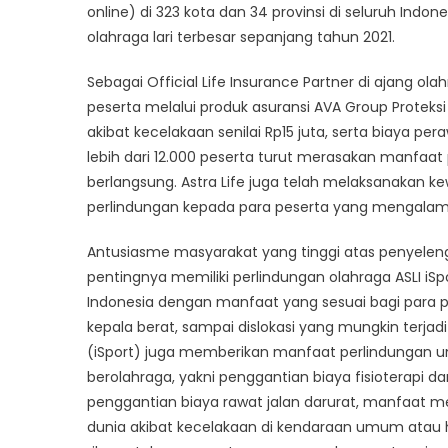
online) di 323 kota dan 34 provinsi di seluruh Indo
Perl
Untuk
olahraga lari terbesar sepanjang tahun 2021.
Lebih
Sebagai Official Life Insurance Partner di ajang ol
Dari
12.00
peserta melalui produk asuransi AVA Group Proteksi
Pelar
akibat kecelakaan senilai Rp15 juta, serta biaya pe
Di
lebih dari 12.000 peserta turut merasakan manfaat
Ajan
berlangsung. Astra Life juga telah melaksanakan 
Pocar
perlindungan kepada para peserta yang mengalami 
Swea
Run
Antusiasme masyarakat yang tinggi atas penyeleng
2021
pentingnya memiliki perlindungan olahraga ASLI iSpo
Indonesia dengan manfaat yang sesuai bagi para pe
kepala berat, sampai dislokasi yang mungkin terjadi 
(iSport) juga memberikan manfaat perlindungan un
berolahraga, yakni penggantian biaya fisioterapi 
penggantian biaya rawat jalan darurat, manfaat m
dunia akibat kecelakaan di kendaraan umum atau ha