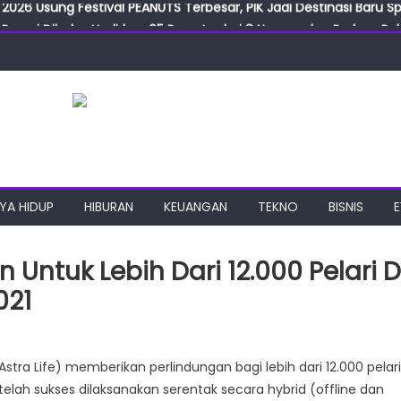
Resmi Dibuka, Hadirkan 65 Peserta dari 8 Negara dan Perluas Pelu
Resmikan ILF dan IGT Expo 2026, Industri Manufaktur Siap Naik Ke
ab Expo 2026 Resmi Digelar, Tampilkan Teknologi Medis dan Lab
ngan Gulirkan Program Jumat Berkah, Wujud Nyata Kepedulian S
2026 Usung Festival PEANUTS Terbesar, PIK Jadi Destinasi Baru S
YA HIDUP
HIBURAN
KEUANGAN
TEKNO
BISNIS
n Untuk Lebih Dari 12.000 Pelari D
021
stra Life) memberikan perlindungan bagi lebih dari 12.000 pelari
elah sukses dilaksanakan serentak secara hybrid (offline dan