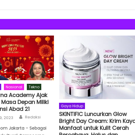
Nasional
Tekno
na Academy Ajak
 Masa Depan Miliki
Gaya Hidup
si Abad 21
SKINTIFIC Luncurkan Glow
Author
Redaksi
9, 2023
Bright Day Cream: Krim Kay
Manfaat untuk Kulit Cerah
Com Jakarta – Sebagai
Bercahaya, Halus dan