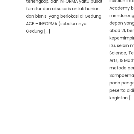
sekolah int
terlengkap, dan INFORMA yaitu pusat
Academy b
furnitur dan aksesoris untuk hunian
mendorong 
dan bisnis, yang berlokasi di Gedung
depan yang
ACE – INFORMA (sebelumnya
abad 21, be
Gedung […]
kepemimpina
itu, selain
Science, Te
Arts, & Mat
metode pem
Sampoerna 
pada peng
peserta did
kegiatan […