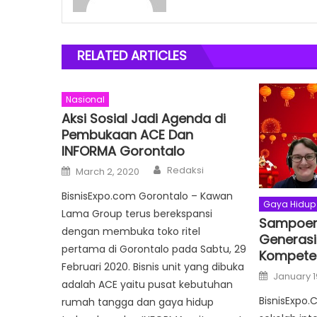
RELATED ARTICLES
Nasional
Aksi Sosial Jadi Agenda di
Pembukaan ACE Dan
INFORMA Gorontalo
Author
Posted
Redaksi
March 2, 2020
on
BisnisExpo.com Gorontalo – Kawan
Gaya Hidup
Lama Group terus berekspansi
Sampoer
dengan membuka toko ritel
Generasi
pertama di Gorontalo pada Sabtu, 29
Kompeten
Februari 2020. Bisnis unit yang dibuka
Posted
January 1
on
adalah ACE yaitu pusat kebutuhan
BisnisExpo.
rumah tangga dan gaya hidup