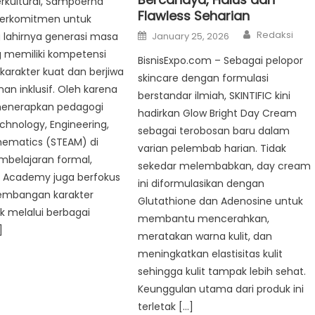
erkultural, Sampoerna
Flawless Seharian
erkomitmen untuk
Author
Posted
Redaksi
lahirnya generasi masa
January 25, 2026
on
 memiliki kompetensi
BisnisExpo.com – Sebagai pelopor
rkarakter kuat dan berjiwa
skincare dengan formulasi
n inklusif. Oleh karena
berstandar ilmiah, SKINTIFIC kini
 menerapkan pedagogi
hadirkan Glow Bright Day Cream
chnology, Engineering,
sebagai terobosan baru dalam
hematics (STEAM) di
varian pelembab harian. Tidak
belajaran formal,
sekedar melembabkan, day cream
Academy juga berfokus
ini diformulasikan dengan
embangan karakter
Glutathione dan Adenosine untuk
ik melalui berbagai
membantu mencerahkan,
]
meratakan warna kulit, dan
meningkatkan elastisitas kulit
sehingga kulit tampak lebih sehat.
Keunggulan utama dari produk ini
terletak […]