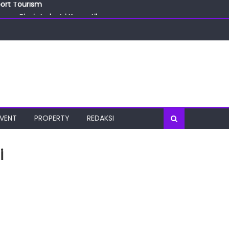
ang Bisnis Industri Kecantikan
las
oratorium Terkini
osial
port Tourism
EVENT
PROPERTY
REDAKSI
i