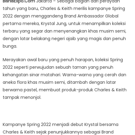
BisnisExpo.Com
Jakarta – Sebagai bagian dari perayaan
Jung,
tahun yang baru, Charles & Keith merilis kampanye Spring
Bintang
2022 dengan menggandeng Brand Ambassador Global
di
Kampanye
pertama mereka, Krystal Jung, untuk menampilkan koleksi
Spring
terbaru yang segar dan menyenangkan khas musim semi,
2022
dengan latar belakang negeri ajaib yang magis dan penuh
Dari
bunga.
Charles
&
Merayakan awal baru yang penuh harapan, koleksi Spring
Keith
2022 seperti perwujudan sebuah taman yang penuh
kehangatan sinar matahari. Warna-warna yang cerah dan
aneka flora khas musim semi, ditambah dengan latar
berwarna pastel, membuat produk-produk Charles & Keith
tampak menonjol.
Kampanye Spring 2022 menjadi debut Krystal bersama
Charles & Keith sejak penunjukkannya sebagai Brand