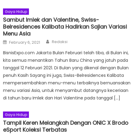
Gaya Hidup
Sambut Imlek dan Valentine, Swiss-
Belresidences Kalibata Hadirkan Sajian Variasi
Menu Asia
Author
Posted
Redaksi
February 6, 2021
on
BisnisExpo.com Jakarta Bulan Februari telah tiba, di Bulan ini,
kita semua menantikan Tahun Baru China yang jatuh pada
tanggal 12 Februari 2021. Di Bulan yang dikenal dengan Bulan
penuh Kasih Sayang ini juga, Swiss-Belresidences Kalibata
mempersembahkan menu-menu terbaiknya bernuansakan
menu variasi Asia, untuk menyambut datangnya keceriaan
di tahun baru Imlek dan Hari Valentine pada tanggal […]
Gaya Hidup
Tampil Keren Melangkah Dengan ONIC X Brodo
eSport Koleksi Terbatas