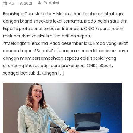
Author
Posted
Redaksi
April 18, 2021
on
BisnisExpo.Com Jakarta – Melanjutkan kolaborasi strategis
dengan brand sneakers lokal ternama, Brodo, salah satu tim
Esports profesional terbesar Indonesia, ONIC Esports resmi
meluncurkan koleksi limited edition sepatu
#MelangkahBersama. Pada desember lalu, Brodo yang lekat
dengan tagar #SepatuPerjuangan menandai kerjasamanya
dengan mempersembahkan sepatu edisi spesial yang
dirancang khusus bagi para pro-players ONIC eSport,
sebagai bentuk dukungan […]