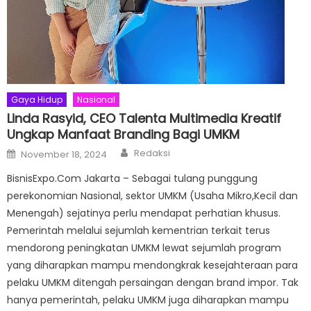
Gaya Hidup
Nasional
Linda Rasyid, CEO Talenta Multimedia Kreatif
Ungkap Manfaat Branding Bagi UMKM
Author
Posted
Redaksi
November 18, 2024
on
BisnisExpo.Com Jakarta – Sebagai tulang punggung
perekonomian Nasional, sektor UMKM (Usaha Mikro,Kecil dan
Menengah) sejatinya perlu mendapat perhatian khusus.
Pemerintah melalui sejumlah kementrian terkait terus
mendorong peningkatan UMKM lewat sejumlah program
yang diharapkan mampu mendongkrak kesejahteraan para
pelaku UMKM ditengah persaingan dengan brand impor. Tak
hanya pemerintah, pelaku UMKM juga diharapkan mampu