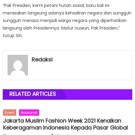
“Pak Presiden, kami petani hutan sosial, baru kali ini
merasakan langsung adanya kehadiran negara dan sungguh
sungguh merasa menjadi warga negara yang diperhatikan
langsung oleh Presidennya. Matur nuwun, Pak Presiden,”
tutup Siti.
Redaksi
RELATED ARTICLES
Event
Nasional
Jakarta Muslim Fashion Week 2021 Kenalkan
Keberagaman Indonesia Kepada Pasar Global
Author
Posted