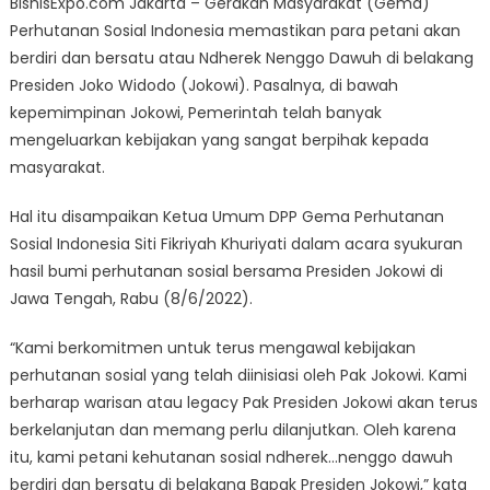
BisnisExpo.com Jakarta – Gerakan Masyarakat (Gema)
Perhutanan
Perhutanan Sosial Indonesia memastikan para petani akan
Sosial:
berdiri dan bersatu atau Ndherek Nenggo Dawuh di belakang
Petani
Berdiri
Presiden Joko Widodo (Jokowi). Pasalnya, di bawah
dan
kepemimpinan Jokowi, Pemerintah telah banyak
Bersatu
mengeluarkan kebijakan yang sangat berpihak kepada
Di
masyarakat.
Belakang
Presiden
Hal itu disampaikan Ketua Umum DPP Gema Perhutanan
Jokowi
Sosial Indonesia Siti Fikriyah Khuriyati dalam acara syukuran
hasil bumi perhutanan sosial bersama Presiden Jokowi di
Jawa Tengah, Rabu (8/6/2022).
“Kami berkomitmen untuk terus mengawal kebijakan
perhutanan sosial yang telah diinisiasi oleh Pak Jokowi. Kami
berharap warisan atau legacy Pak Presiden Jokowi akan terus
berkelanjutan dan memang perlu dilanjutkan. Oleh karena
itu, kami petani kehutanan sosial ndherek…nenggo dawuh
berdiri dan bersatu di belakang Bapak Presiden Jokowi,” kata