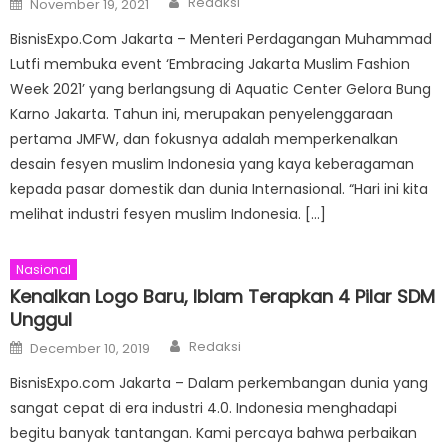
Redaksi
November 19, 2021
on
BisnisExpo.Com Jakarta – Menteri Perdagangan Muhammad
Lutfi membuka event ‘Embracing Jakarta Muslim Fashion
Week 2021’ yang berlangsung di Aquatic Center Gelora Bung
Karno Jakarta. Tahun ini, merupakan penyelenggaraan
pertama JMFW, dan fokusnya adalah memperkenalkan
desain fesyen muslim Indonesia yang kaya keberagaman
kepada pasar domestik dan dunia Internasional. “Hari ini kita
melihat industri fesyen muslim Indonesia. […]
Nasional
Kenalkan Logo Baru, Iblam Terapkan 4 Pilar SDM
Unggul
Author
Posted
Redaksi
December 10, 2019
on
BisnisExpo.com Jakarta – Dalam perkembangan dunia yang
sangat cepat di era industri 4.0. Indonesia menghadapi
begitu banyak tantangan. Kami percaya bahwa perbaikan