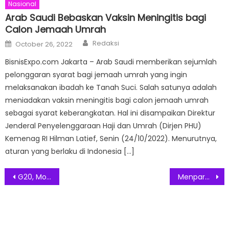
Nasional
Arab Saudi Bebaskan Vaksin Meningitis bagi
Calon Jemaah Umrah
Author
Posted
Redaksi
October 26, 2022
on
BisnisExpo.com Jakarta – Arab Saudi memberikan sejumlah
pelonggaran syarat bagi jemaah umrah yang ingin
melaksanakan ibadah ke Tanah Suci. Salah satunya adalah
meniadakan vaksin meningitis bagi calon jemaah umrah
sebagai syarat keberangkatan. Hal ini disampaikan Direktur
Jenderal Penyelenggaraan Haji dan Umrah (Dirjen PHU)
Kemenag RI Hilman Latief, Senin (24/10/2022). Menurutnya,
aturan yang berlaku di Indonesia […]
Post
G20, Momentum Indonesia Dapatkan Kepercayaan Internasional
Menparekraf Dorong Pelaku Ekonomi Kreatif Siapkan Strategi Digital Marketing
navigation