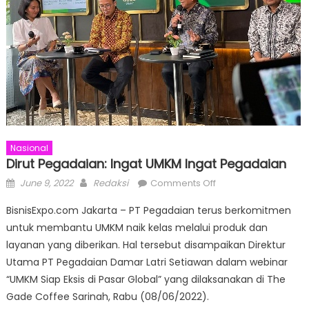
Nasional
Dirut Pegadaian: Ingat UMKM Ingat Pegadaian
Posted
Author
on
June 9, 2022
Redaksi
Comments Off
on
Dirut
BisnisExpo.com Jakarta – PT Pegadaian terus berkomitmen
Pegadaian:
untuk membantu UMKM naik kelas melalui produk dan
Ingat
layanan yang diberikan. Hal tersebut disampaikan Direktur
UMKM
Ingat
Utama PT Pegadaian Damar Latri Setiawan dalam webinar
Pegadaian
“UMKM Siap Eksis di Pasar Global” yang dilaksanakan di The
Gade Coffee Sarinah, Rabu (08/06/2022).