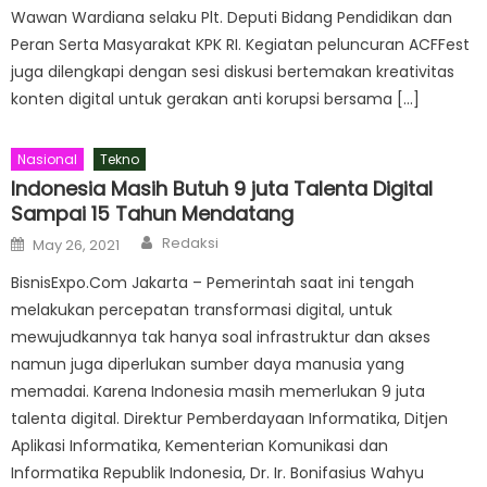
Wawan Wardiana selaku Plt. Deputi Bidang Pendidikan dan
Peran Serta Masyarakat KPK RI. Kegiatan peluncuran ACFFest
juga dilengkapi dengan sesi diskusi bertemakan kreativitas
konten digital untuk gerakan anti korupsi bersama […]
Nasional
Tekno
Indonesia Masih Butuh 9 juta Talenta Digital
Sampai 15 Tahun Mendatang
Author
Posted
Redaksi
May 26, 2021
on
BisnisExpo.Com Jakarta – Pemerintah saat ini tengah
melakukan percepatan transformasi digital, untuk
mewujudkannya tak hanya soal infrastruktur dan akses
namun juga diperlukan sumber daya manusia yang
memadai. Karena Indonesia masih memerlukan 9 juta
talenta digital. Direktur Pemberdayaan Informatika, Ditjen
Aplikasi Informatika, Kementerian Komunikasi dan
Informatika Republik Indonesia, Dr. Ir. Bonifasius Wahyu