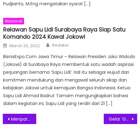
Pudjianto, M.Eng mengatakan syarat […]
Nasional
Relawan Sapu Lidi Surabaya Raya Siap Satu
Komando 2024 Kawal Jokowi
Author
Posted
Redaksi
March 20, 2022
on
BisnisExpo.Com Jawa Timur – Relawan Presiden Joko Widodo
(Jokowi) di Surabaya Raya membentuk satu wadah aspirasi
perjuangan bernama ‘Sapu Lidi’. Hal itu sebagai wujud dari
komitmen mendukung dan mengawal seluruh sikap dan
kebijakan Jokowi untuk kemajuan Bangsa Indonesia. Ketua
Sapu Lidi Ahmad Badrut Tamam mengungkapkan bahwa
dalam kegiatan ini, Sapu Lidi yang terdiri dari 21 […]
Post
Menparekraf Dorong Pelaku Ekonomi Kreatif Siapkan Strategi Digital Marketing
Gelar ‘Gagego’ Relawan Plat K Nyatakan Setia dan 2024 Nderek Jokowi
navigation