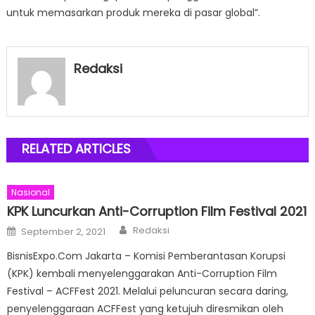
untuk memasarkan produk mereka di pasar global”.
Redaksi
RELATED ARTICLES
Nasional
KPK Luncurkan Anti-Corruption Film Festival 2021
Author
Posted
Redaksi
September 2, 2021
on
BisnisExpo.Com Jakarta – Komisi Pemberantasan Korupsi
(KPK) kembali menyelenggarakan Anti-Corruption Film
Festival – ACFFest 2021. Melalui peluncuran secara daring,
penyelenggaraan ACFFest yang ketujuh diresmikan oleh