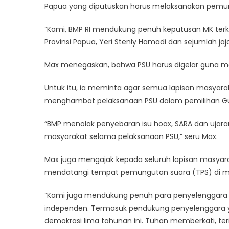
Papua yang diputuskan harus melaksanakan pemung
Dukun
Pelaks
“Kami, BMP RI mendukung penuh keputusan MK terkai
PSU
Provinsi Papua, Yeri Stenly Hamadi dan sejumlah ja
di
Provins
Max menegaskan, bahwa PSU harus digelar guna m
Papua,
Max
Untuk itu, ia meminta agar semua lapisan masyarak
Ohee:
menghambat pelaksanaan PSU dalam pemilihan G
Untuk
Pilih
“BMP menolak penyebaran isu hoax, SARA dan ujar
Pemim
5
masyarakat selama pelaksanaan PSU,” seru Max.
Tahun
Max juga mengajak kepada seluruh lapisan masyar
ke
Depan
mendatangi tempat pemungutan suara (TPS) di ma
“Kami juga mendukung penuh para penyelenggara ya
independen. Termasuk pendukung penyelenggara y
demokrasi lima tahunan ini. Tuhan memberkati, ter