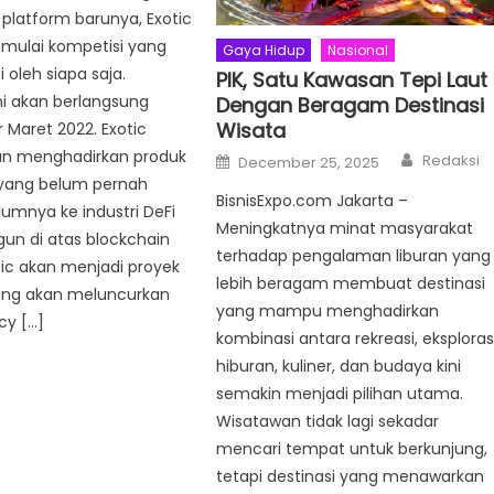
platform barunya, Exotic
mulai kompetisi yang
Gaya Hidup
Nasional
i oleh siapa saja.
PIK, Satu Kawasan Tepi Laut
ni akan berlangsung
Dengan Beragam Destinasi
Wisata
r Maret 2022. Exotic
Author
an menghadirkan produk
Posted
Redaksi
December 25, 2025
on
 yang belum pernah
BisnisExpo.com Jakarta –
elumnya ke industri DeFi
Meningkatnya minat masyarakat
un di atas blockchain
terhadap pengalaman liburan yang
tic akan menjadi proyek
lebih beragam membuat destinasi
ng akan meluncurkan
yang mampu menghadirkan
cy […]
kombinasi antara rekreasi, eksplorasi
hiburan, kuliner, dan budaya kini
semakin menjadi pilihan utama.
Wisatawan tidak lagi sekadar
mencari tempat untuk berkunjung,
tetapi destinasi yang menawarkan