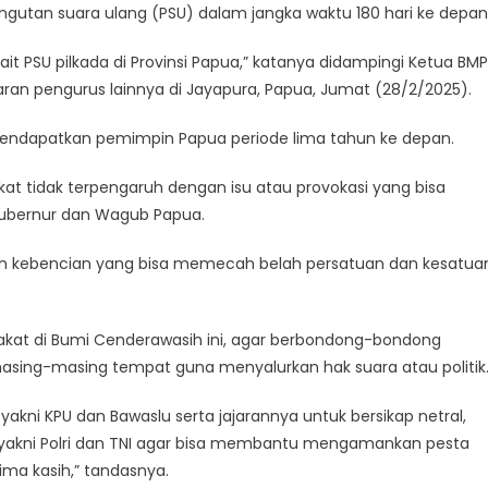
utan suara ulang (PSU) dalam jangka waktu 180 hari ke depan
g
ana
t PSU pilkada di Provinsi Papua,” katanya didampingi Ketua BMP
jaran pengurus lainnya di Jayapura, Papua, Jumat (28/2/2025).
i
endapatkan pemimpin Papua periode lima tahun ke depan.
at tidak terpengaruh dengan isu atau provokasi yang bisa
ubernur dan Wagub Papua.
an kebencian yang bisa memecah belah persatuan dan kesatua
pin
akat di Bumi Cenderawasih ini, agar berbondong-bondong
sing-masing tempat guna menyalurkan hak suara atau politik
kni KPU dan Bawaslu serta jajarannya untuk bersikap netral,
akni Polri dan TNI agar bisa membantu mengamankan pesta
ima kasih,” tandasnya.