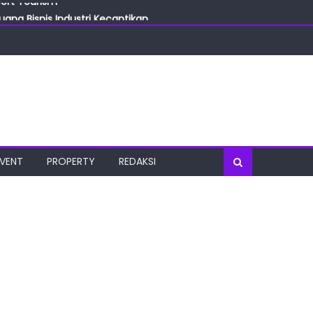
ang Bisnis Industri Kecantikan
las
oratorium Terkini
osial
port Tourism
EVENT
PROPERTY
REDAKSI