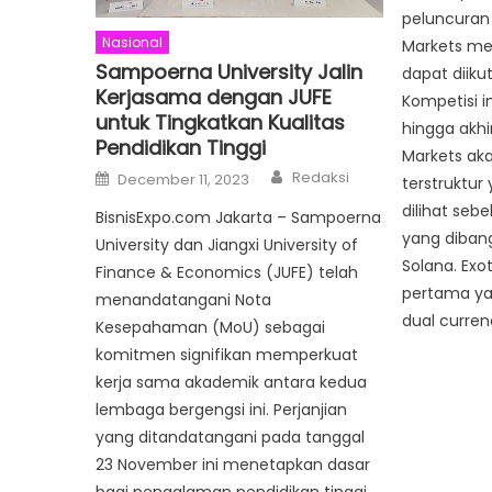
peluncuran 
Nasional
Markets me
Sampoerna University Jalin
dapat diikut
Kerjasama dengan JUFE
Kompetisi i
untuk Tingkatkan Kualitas
hingga akhi
Pendidikan Tinggi
Markets ak
Author
Posted
Redaksi
December 11, 2023
terstruktur
on
dilihat seb
BisnisExpo.com Jakarta – Sampoerna
yang dibang
University dan Jiangxi University of
Solana. Exo
Finance & Economics (JUFE) telah
pertama ya
menandatangani Nota
dual curren
Kesepahaman (MoU) sebagai
komitmen signifikan memperkuat
kerja sama akademik antara kedua
lembaga bergengsi ini. Perjanjian
yang ditandatangani pada tanggal
23 November ini menetapkan dasar
bagi pengalaman pendidikan tinggi