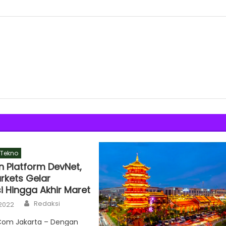
Tekno
n Platform DevNet,
rkets Gelar
i Hingga Akhir Maret
Author
Redaksi
 2022
.Com Jakarta – Dengan