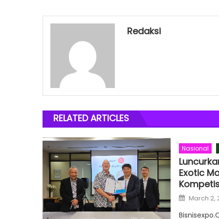
Redaksi
RELATED ARTICLES
Nasional
Luncurka
Exotic Ma
Kompetis
Posted
March 2,
on
Bisnisexpo