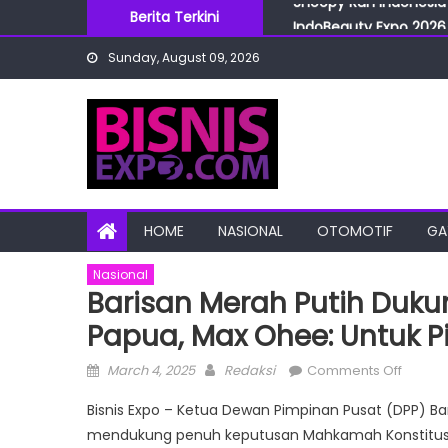
Skip
Berita Terkini
IndoBeauty Expo 2026 
to
Menteri Perindustrian 
Sunday, August 09, 2026
content
IndoHealthcare Gakesl
BRI Cabang Mega Kuni
Snoopy Run Indonesia 
HOME
NASIONAL
OTOMOTIF
GA
Nasional
Barisan Merah Putih Dukun
Papua, Max Ohee: Untuk P
Posted
Author
on
March 4, 2025
Redaksi
Comments Off
on
Barisa
Bisnis Expo – Ketua Dewan Pimpinan Pusat (DPP) Ba
Merah
mendukung penuh keputusan Mahkamah Konstitusi (
Putih