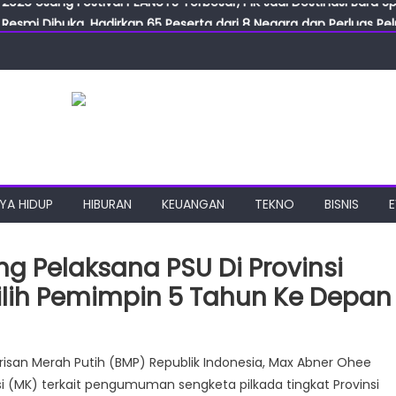
Resmi Dibuka, Hadirkan 65 Peserta dari 8 Negara dan Perluas Pelu
Resmikan ILF dan IGT Expo 2026, Industri Manufaktur Siap Naik Ke
ab Expo 2026 Resmi Digelar, Tampilkan Teknologi Medis dan Lab
ngan Gulirkan Program Jumat Berkah, Wujud Nyata Kepedulian S
2026 Usung Festival PEANUTS Terbesar, PIK Jadi Destinasi Baru S
YA HIDUP
HIBURAN
KEUANGAN
TEKNO
BISNIS
g Pelaksana PSU Di Provinsi
ilih Pemimpin 5 Tahun Ke Depan
n
risan Merah Putih (BMP) Republik Indonesia, Max Abner Ohee
MK) terkait pengumuman sengketa pilkada tingkat Provinsi