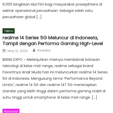
6.000 bingkisan Idul Fitri bagi masyarakat prasejahtera di
sekitar operasional perusahaan. Sebagai salah satu
perusahaan global […]
Tekno
realme 14 Series 5G Meluncur di Indonesia,
Tampil dengan Performa Gaming High-Level
Author
Posted
Redaksi
May 12, 2025
on
BISNIS EXPO – Melanjutkan misinya mendobrak batasan
teknologi di kelas mid-range, realme sebagai brand
Favoritnya Anak Muda hari ini meluncurkan realme 14 Series
5G di Indonesia. Mengusung tema “Performance Beyond
Limits”, realme 14 5G dan realme 14T 5G menetapkan
standar yang lebih tinggi dalam performa gaming stabil di
suhu tinggi untuk smartphone di kelas mid-range. […]
Nasional