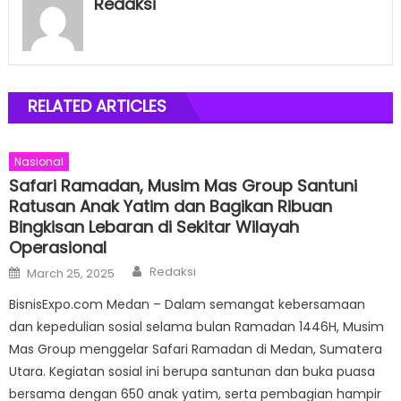
Redaksi
RELATED ARTICLES
Nasional
Safari Ramadan, Musim Mas Group Santuni
Ratusan Anak Yatim dan Bagikan Ribuan
Bingkisan Lebaran di Sekitar Wilayah
Operasional
Author
Posted
Redaksi
March 25, 2025
on
BisnisExpo.com Medan – Dalam semangat kebersamaan
dan kepedulian sosial selama bulan Ramadan 1446H, Musim
Mas Group menggelar Safari Ramadan di Medan, Sumatera
Utara. Kegiatan sosial ini berupa santunan dan buka puasa
bersama dengan 650 anak yatim, serta pembagian hampir