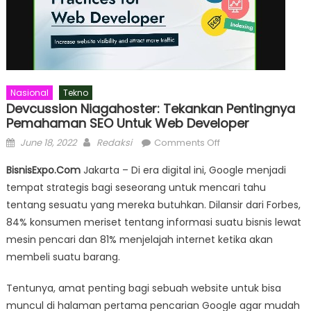
Nasional
Tekno
Devcussion Niagahoster: Tekankan Pentingnya
Pemahaman SEO Untuk Web Developer
Posted
Author
on
June 18, 2022
Redaksi
Comments Off
on
Devcussion
BisnisExpo.Com
Jakarta – Di era digital ini, Google menjadi
Niagahoster:
tempat strategis bagi seseorang untuk mencari tahu
Tekankan
tentang sesuatu yang mereka butuhkan. Dilansir dari Forbes,
Pentingnya
Pemahaman
84% konsumen meriset tentang informasi suatu bisnis lewat
SEO
mesin pencari dan 81% menjelajah internet ketika akan
untuk
membeli suatu barang.
Web
Developer
Tentunya, amat penting bagi sebuah website untuk bisa
muncul di halaman pertama pencarian Google agar mudah