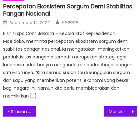
Percepatan Ekosistem Sorgum Demi Stabilitas
Pangan Nasional
Author
Posted
Redaksi
September 14, 2022
on
BisnisExpo.Com Jakarta – Kepala Staf Kepresidenan
Moeldoko, meminta percepatan ekosistem sorgum demi
stabilitas pangan nasional. Ia mengatakan, meningkatkan
produktivitas pangan alternatif merupakan strategi agar
Indonesia tidak hanya mengandalkan padi sebagai pangan
satu-satunya. “Kita semua sudah tau keunggulan sorgum
dan sagu yang memberikan potensi ekonomi yang besar
bagi negara ini. Namun kita perlu membicarakan dan
memikirkan […]
Post
Stasiun Shelter Matraman Uji Coba KRL 17 Juni
Masuk Libur Sekolah, KAI DAOP VI Menambah Perjalanan Kereta Api
navigation