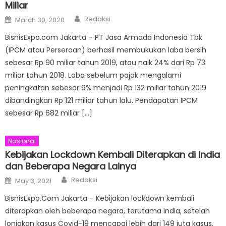
Miliar
Author
Posted
Redaksi
March 30, 2020
on
BisnisExpo.com Jakarta – PT Jasa Armada Indonesia Tbk
(IPCM atau Perseroan) berhasil membukukan laba bersih
sebesar Rp 90 miliar tahun 2019, atau naik 24% dari Rp 73
miliar tahun 2018. Laba sebelum pajak mengalami
peningkatan sebesar 9% menjadi Rp 132 miliar tahun 2019
dibandingkan Rp 121 miliar tahun lalu. Pendapatan IPCM
sebesar Rp 682 miliar […]
Nasional
Kebijakan Lockdown Kembali Diterapkan di India
dan Beberapa Negara Lainya
Author
Posted
Redaksi
May 3, 2021
on
BisnisExpo.Com Jakarta – Kebijakan lockdown kembali
diterapkan oleh beberapa negara, terutama India, setelah
lonjakan kasus Covid-19 mencapai lebih dari 149 juta kasus.