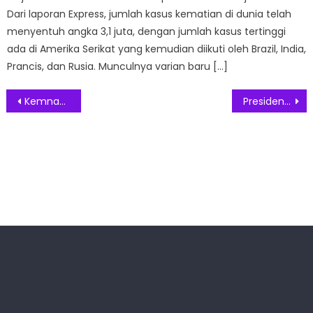
Dari laporan Express, jumlah kasus kematian di dunia telah
menyentuh angka 3,1 juta, dengan jumlah kasus tertinggi
ada di Amerika Serikat yang kemudian diikuti oleh Brazil, India,
Prancis, dan Rusia. Munculnya varian baru […]
Post
Kemnaker Perbanyak Kesempatan Program Pemagangan ke Jepang
Presiden Jokowi Ajak G7 dan G20 Segera Atasi Krisis Pangan
navigation