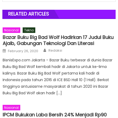
RELATED ARTICLES
Nasional
Tekno
Bazar Buku Big Bad Wolf Hadirkan 17 Judul Buku
Ajaib, Gabungan Teknologi Dan Literasi
Author
Posted
Redaksi
February 26, 2020
on
BisnisExpo.com Jakarta – Bazar Buku terbesar di dunia Bazar
Buku Big Bad Wolf kembali hadir di Jakarta untuk ke-lima
kalinya. Bazar Buku Big Bad Wolf pertama kali hadir di
Indonesia pada tahun 2016 di ICE BSD Hall 10 (1 Hall). Berkat
tingginya antusiasme masyarakat di tahun 2020 ini Bazar
Buku Big Bad Wolf akan hadir […]
Nasional
IPCM Bukukan Laba Bersih 24% Menjadi Rp90