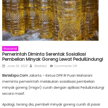
Nasional
Pemerintah Diminta Serentak Sosialiasi
Pembelian Minyak Goreng Lewat PeduliLindungi
Posted
Author
on
June 29, 2022
Redaksi
Comments Off
on
Pemerintah
BisnisExpo.Com
Jakarta – Ketua DPR RI Puan Maharani
Diminta
meminta pemerintah melakukan sosialisasi pembelian
Serentak
minyak goreng (migor) curah dengan aplikasi PeduliLindungi
Sosialiasi
Pembelian
secara masif.
Minyak
Apalagi, terang dia, pembeli minyak goreng curah di pasar
Goreng