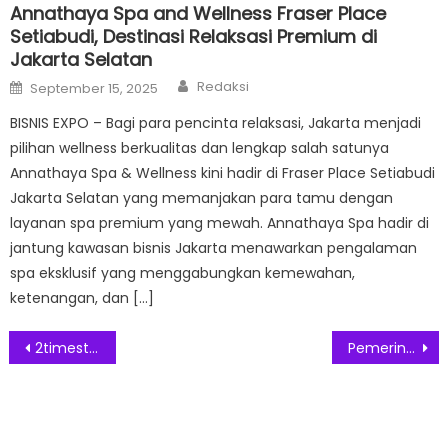
Annathaya Spa and Wellness Fraser Place
Setiabudi, Destinasi Relaksasi Premium di
Jakarta Selatan
Author
Posted
Redaksi
September 15, 2025
on
BISNIS EXPO – Bagi para pencinta relaksasi, Jakarta menjadi
pilihan wellness berkualitas dan lengkap salah satunya
Annathaya Spa & Wellness kini hadir di Fraser Place Setiabudi
Jakarta Selatan yang memanjakan para tamu dengan
layanan spa premium yang mewah. Annathaya Spa hadir di
jantung kawasan bisnis Jakarta menawarkan pengalaman
spa eksklusif yang menggabungkan kemewahan,
ketenangan, dan […]
Post
2timestoo Tawarkan Berbagai Produk Apparel yang Unik
Pemerintah Diminta Serentak Sosialiasi Pembelian Minyak Goreng Lewat PeduliLindungi
navigation