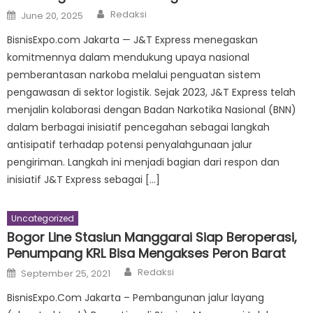
Author
Posted
Redaksi
June 20, 2025
on
BisnisExpo.com Jakarta — J&T Express menegaskan
komitmennya dalam mendukung upaya nasional
pemberantasan narkoba melalui penguatan sistem
pengawasan di sektor logistik. Sejak 2023, J&T Express telah
menjalin kolaborasi dengan Badan Narkotika Nasional (BNN)
dalam berbagai inisiatif pencegahan sebagai langkah
antisipatif terhadap potensi penyalahgunaan jalur
pengiriman. Langkah ini menjadi bagian dari respon dan
inisiatif J&T Express sebagai […]
Uncategorized
Bogor Line Stasiun Manggarai Siap Beroperasi,
Penumpang KRL Bisa Mengakses Peron Barat
Author
Posted
Redaksi
September 25, 2021
on
BisnisExpo.Com Jakarta – Pembangunan jalur layang