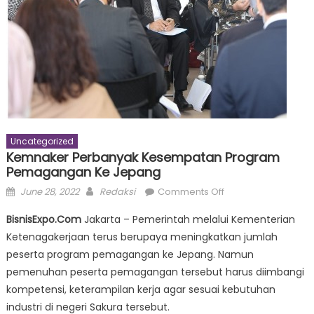
Uncategorized
Kemnaker Perbanyak Kesempatan Program
Pemagangan Ke Jepang
Posted
Author
on
June 28, 2022
Redaksi
Comments Off
on
Kemnaker
BisnisExpo.Com
Jakarta – Pemerintah melalui Kementerian
Perbanyak
Ketenagakerjaan terus berupaya meningkatkan jumlah
Kesempatan
peserta program pemagangan ke Jepang. Namun
Program
Pemagangan
pemenuhan peserta pemagangan tersebut harus diimbangi
ke
kompetensi, keterampilan kerja agar sesuai kebutuhan
Jepang
industri di negeri Sakura tersebut.