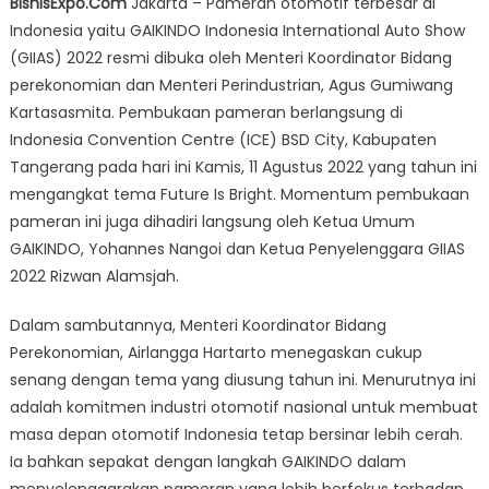
BisnisExpo.Com
Jakarta – Pameran otomotif terbesar di
Otomotif
Indonesia yaitu GAIKINDO Indonesia International Auto Show
GIIAS
(GIIAS) 2022 resmi dibuka oleh Menteri Koordinator Bidang
2022
Resmi
perekonomian dan Menteri Perindustrian, Agus Gumiwang
Digelar
Kartasasmita. Pembukaan pameran berlangsung di
11-
Indonesia Convention Centre (ICE) BSD City, Kabupaten
21
Tangerang pada hari ini Kamis, 11 Agustus 2022 yang tahun ini
Agustus
mengangkat tema Future Is Bright. Momentum pembukaan
2022
pameran ini juga dihadiri langsung oleh Ketua Umum
GAIKINDO, Yohannes Nangoi dan Ketua Penyelenggara GIIAS
2022 Rizwan Alamsjah.
Dalam sambutannya, Menteri Koordinator Bidang
Perekonomian, Airlangga Hartarto menegaskan cukup
senang dengan tema yang diusung tahun ini. Menurutnya ini
adalah komitmen industri otomotif nasional untuk membuat
masa depan otomotif Indonesia tetap bersinar lebih cerah.
Ia bahkan sepakat dengan langkah GAIKINDO dalam