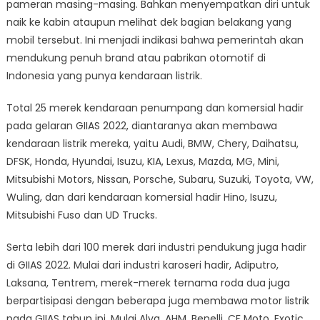
pameran masing-masing. Bahkan menyempatkan diri untuk
naik ke kabin ataupun melihat dek bagian belakang yang
mobil tersebut. Ini menjadi indikasi bahwa pemerintah akan
mendukung penuh brand atau pabrikan otomotif di
Indonesia yang punya kendaraan listrik.
Total 25 merek kendaraan penumpang dan komersial hadir
pada gelaran GIIAS 2022, diantaranya akan membawa
kendaraan listrik mereka, yaitu Audi, BMW, Chery, Daihatsu,
DFSK, Honda, Hyundai, Isuzu, KIA, Lexus, Mazda, MG, Mini,
Mitsubishi Motors, Nissan, Porsche, Subaru, Suzuki, Toyota, VW,
Wuling, dan dari kendaraan komersial hadir Hino, Isuzu,
Mitsubishi Fuso dan UD Trucks.
Serta lebih dari 100 merek dari industri pendukung juga hadir
di GIIAS 2022. Mulai dari industri karoseri hadir, Adiputro,
Laksana, Tentrem, merek-merek ternama roda dua juga
berpartisipasi dengan beberapa juga membawa motor listrik
pada GIIAS tahun ini. Mulai Alva, AHM, Benelli, CF Moto, Exotic