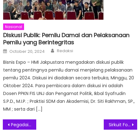
Nasional
Diskusi Publik: Pemilu Damai dan Pelaksanaan
Pemilu yang Berintegritas
Author
Posted
Redaksi
October 20, 2024
on
Bisnis Expo – HMI Jakpustara mengadakan diskusi publik
tentang pentingnya pemilu damai menjelang pelaksanaan
pemilu 2024. Diskusi ini diadakan secara terbuka, Minggu, 20
Oktober 2024. Para pembicara dalam diskusi ini adalah
Dosen PPKN FIS UNJ dan Pengamat Politik, Ikbal Syafrudin
S.P.D., M.I.P. ; Praktisi SDM dan Akademisi, Dr. Siti Rakhman, SP.,
MM ; serta dari […]
Post
Pegadaian – Kemenpora Bersinergi Ajak Pemuda Indonesia Berdaya Saing dan Merdeka Finansial
Sirkuit Formula-E Jadi Tempat Jakarnaval 2022
navigation