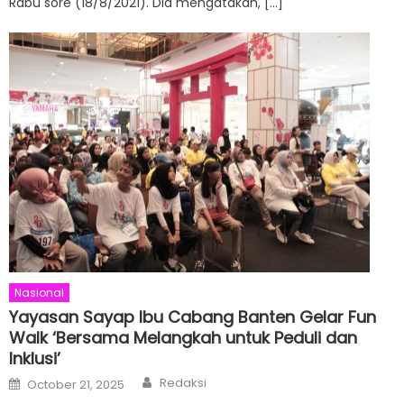
Rabu sore (18/8/2021). Dia mengatakan, […]
Nasional
Yayasan Sayap Ibu Cabang Banten Gelar Fun
Walk ‘Bersama Melangkah untuk Peduli dan
Inklusi’
Author
Posted
Redaksi
October 21, 2025
on