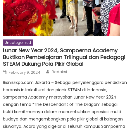
Uncategorized
Lunar New Year 2024, Sampoerna Academy
Buktikan Pembelajaran Trilingual dan Pedagogi
STEAM Dukung Pola Pikir Global
Author
Posted
Redaksi
February 9, 2024
on
BisnisExpo.com Jakarta – Sebagai penyelenggara pendidikan
berbasis interkultural dan pionir STEAM di Indonesia,
Sampoerna Academy merayakan Lunar New Year 2024
dengan tema “The Descendant of The Dragon” sebagai
bukti komitmennya dalam menumbuhkan apresiasi multi
budaya dan mengembangkan pola pikir global di kalangan
siswanya. Acara yang digelar di seluruh kampus Sampoerna