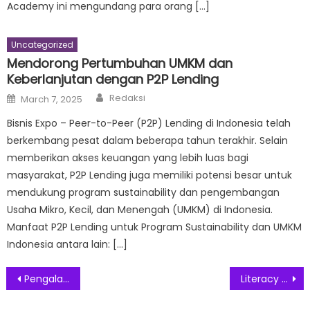
Academy ini mengundang para orang […]
Uncategorized
Mendorong Pertumbuhan UMKM dan
Keberlanjutan dengan P2P Lending
Author
Posted
Redaksi
March 7, 2025
on
Bisnis Expo – Peer-to-Peer (P2P) Lending di Indonesia telah
berkembang pesat dalam beberapa tahun terakhir. Selain
memberikan akses keuangan yang lebih luas bagi
masyarakat, P2P Lending juga memiliki potensi besar untuk
mendukung program sustainability dan pengembangan
Usaha Mikro, Kecil, dan Menengah (UMKM) di Indonesia.
Manfaat P2P Lending untuk Program Sustainability dan UMKM
Indonesia antara lain: […]
Post
Pengalaman Tidak Terlupakan Bulan September di Aviary Bintaro
Literacy Festival 2022, Sampoerna Academy Hadirkan Sesi Mendongeng Bersama Kak Awam Prakoso
navigation