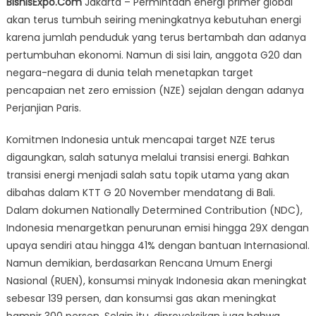
BisnisExpo.Com
Jakarta – Permintaan energi primer global
Tantangan
akan terus tumbuh seiring meningkatnya kebutuhan energi
Energi
karena jumlah penduduk yang terus bertambah dan adanya
Indonesia
Butuh
pertumbuhan ekonomi. Namun di sisi lain, anggota G20 dan
Solusi
negara-negara di dunia telah menetapkan target
Multi
pencapaian net zero emission (NZE) sejalan dengan adanya
Dimensi
Perjanjian Paris.
Komitmen Indonesia untuk mencapai target NZE terus
digaungkan, salah satunya melalui transisi energi. Bahkan
transisi energi menjadi salah satu topik utama yang akan
dibahas dalam KTT G 20 November mendatang di Bali.
Dalam dokumen Nationally Determined Contribution (NDC),
Indonesia menargetkan penurunan emisi hingga 29X dengan
upaya sendiri atau hingga 41% dengan bantuan Internasional.
Namun demikian, berdasarkan Rencana Umum Energi
Nasional (RUEN), konsumsi minyak Indonesia akan meningkat
sebesar 139 persen, dan konsumsi gas akan meningkat