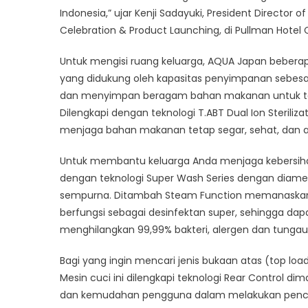
Inova
Indonesia,” ujar Kenji Sadayuki, President Director
Prod
Celebration & Product Launching, di Pullman Hotel C
dan
Prom
Untuk mengisi ruang keluarga, AQUA Japan beberap
Mena
yang didukung oleh kapasitas penyimpanan sebesa
dan menyimpan beragam bahan makanan untuk te
Dilengkapi dengan teknologi T.ABT Dual Ion Sterili
menjaga bahan makanan tetap segar, sehat, dan 
Untuk membantu keluarga Anda menjaga kebersiha
dengan teknologi Super Wash Series dengan diame
sempurna. Ditambah Steam Function memanaskan a
berfungsi sebagai desinfektan super, sehingga dap
menghilangkan 99,99% bakteri, alergen dan tungau
Bagi yang ingin mencari jenis bukaan atas (top l
Mesin cuci ini dilengkapi teknologi Rear Control
dan kemudahan pengguna dalam melakukan pencuc