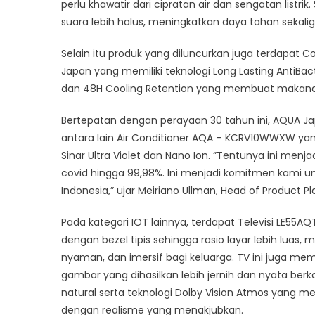
perlu khawatir dari cipratan air dan sengatan listri
suara lebih halus, meningkatkan daya tahan sekali
Selain itu produk yang diluncurkan juga terdapat C
Japan yang memiliki teknologi Long Lasting AntiBa
dan 48H Cooling Retention yang membuat makanan 
Bertepatan dengan perayaan 30 tahun ini, AQUA Jap
antara lain Air Conditioner AQA – KCRV10WWXW yang
Sinar Ultra Violet dan Nano Ion. ”Tentunya ini m
covid hingga 99,98%. Ini menjadi komitmen kami u
Indonesia,” ujar Meiriano Ullman, Head of Product
Pada kategori IOT lainnya, terdapat Televisi LE55
dengan bezel tipis sehingga rasio layar lebih luas
nyaman, dan imersif bagi keluarga. TV ini juga m
gambar yang dihasilkan lebih jernih dan nyata be
natural serta teknologi Dolby Vision Atmos yang m
dengan realisme yang menakjubkan.