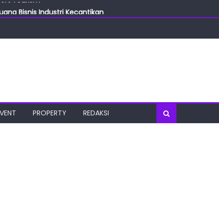
ang Bisnis Industri Kecantikan
las
oratorium Terkini
osial
port Tourism
EVENT
PROPERTY
REDAKSI