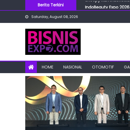
Skip
Berita Terkini
IndoBeauty Expo 2026 
to
Menteri Perindustrian 
Saturday, August 08, 2026
content
IndoHealthcare Gakesl
BRI Cabang Mega Kuni
Snoopy Run Indonesia 
HOME
NASIONAL
OTOMOTIF
GA