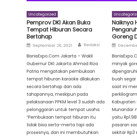
Uncategorized
Uncategoriz
Pemprov DKI Akan Buka
Naiknya 
Tempat Hiburan Secara
Pengaruhi
Bertahap
Goreng D
Author
Posted
Posted
Redaksi
September 26, 2021
December
on
on
BisnisExpo.Com Jakarta – Wakil
BisnisExpo.
Gubernur DKI Jakarta Ahmad Riza
minyak gor
Patria mengatakan pembukaan
dipengaruhi
tempat hiburan karaoke dilakukan
buah segar 
secara bertahap dan ada
saat ini me
tahapannya, meskipun pada
perkilogram
pelaksanaan PPKM level 3 sudah ada
Kabupaten 
pelonggaran untuk tempat usaha.
Munandar 
“Pembukaan tempat hiburan itu
yaitu Rp1.98
tidak bisa serta-merta tapi ada
pasaran saa
prosesnya, dan ini membutuhkan
sekitar Rp3 