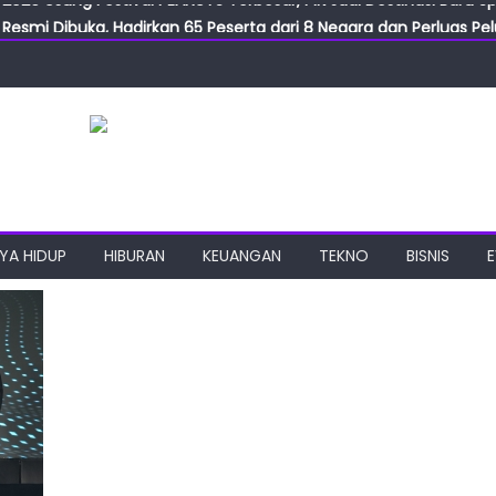
Resmi Dibuka, Hadirkan 65 Peserta dari 8 Negara dan Perluas Pelu
Resmikan ILF dan IGT Expo 2026, Industri Manufaktur Siap Naik Ke
ab Expo 2026 Resmi Digelar, Tampilkan Teknologi Medis dan Lab
ngan Gulirkan Program Jumat Berkah, Wujud Nyata Kepedulian S
2026 Usung Festival PEANUTS Terbesar, PIK Jadi Destinasi Baru S
YA HIDUP
HIBURAN
KEUANGAN
TEKNO
BISNIS