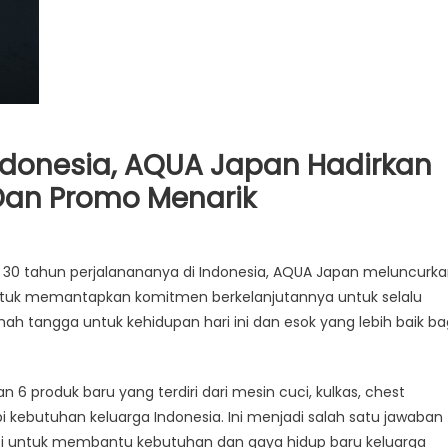
ndonesia, AQUA Japan Hadirkan
Dan Promo Menarik
yakan
30 tahun perjalanananya di Indonesia, AQUA Japan meluncurk
tuk memantapkan komitmen berkelanjutannya untuk selalu
n
mah tangga untuk kehidupan hari ini dan esok yang lebih baik ba
esia,
A
 6 produk baru yang terdiri dari mesin cuci, kulkas, chest
n
rkan
pi kebutuhan keluarga Indonesia. Ini menjadi salah satu jawaban
gam
si untuk membantu kebutuhan dan gaya hidup baru keluarga