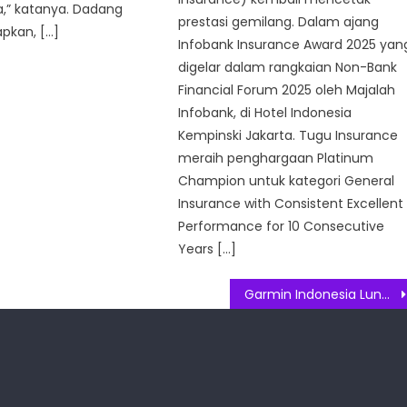
a,” katanya. Dadang
prestasi gemilang. Dalam ajang
kan, […]
Infobank Insurance Award 2025 yan
digelar dalam rangkaian Non-Bank
Financial Forum 2025 oleh Majalah
Infobank, di Hotel Indonesia
Kempinski Jakarta. Tugu Insurance
meraih penghargaan Platinum
Champion untuk kategori General
Insurance with Consistent Excellent
Performance for 10 Consecutive
Years […]
Garmin Indonesia Luncurkan Garmin Venu Sq 2 Series dan Ajak Pengguna Menemukan Cara Baru untuk Bergerak