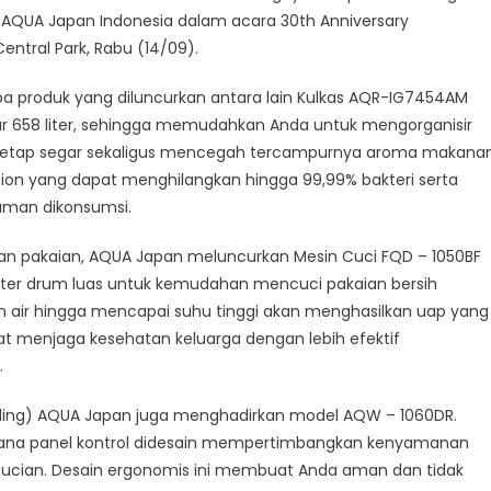
si
 of AQUA Japan Indonesia dalam acara 30th Anniversary
uk
entral Park, Rabu (14/09).
o
a produk yang diluncurkan antara lain Kulkas AQR-IG7454AM
rik
r 658 liter, sehingga memudahkan Anda untuk mengorganisir
tap segar sekaligus mencegah tercampurnya aroma makanan
zation yang dapat menghilangkan hingga 99,99% bakteri serta
aman dikonsumsi.
n pakaian, AQUA Japan meluncurkan Mesin Cuci FQD – 1050BF
ter drum luas untuk kemudahan mencuci pakaian bersih
ir hingga mencapai suhu tinggi akan menghasilkan uap yang
at menjaga kesehatan keluarga dengan lebih efektif
.
oading) AQUA Japan juga menghadirkan model AQW – 1060DR.
 dimana panel kontrol didesain mempertimbangkan kenyamanan
ian. Desain ergonomis ini membuat Anda aman dan tidak