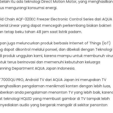
k. Selain itu ada teknologi Direct Motion Motor, yang menghasilkan
gus mengurangi konsumsi energi.
old Chain AQF-320EC Freezer Electronic Control Series dari AQUA
cterial Linear yang dapat mencegah perkembang biakan bakteri
tetap beku tahan 48 jam saat listrik padam.
an juga meluncurkan produk berbasis Internet of Things (IoT)
 dapat dikontrol melalui ponsel, dan dibekali dengan Teknologi
enjadi produk unggulan kami, karena mampu untuk membunuh viru
ntuk terus berinovasi dan memenuhi kebutuhan keluarga
 Planning Department AQUA Japan Indonesia.
AQT7000QU PRO, Android TV dari AQUA Japan ini merupakan TV
, menghasilkan pengalaman menikmati konten dengan lebih luas,
emberikan anda pengalaman menonton TV yang lebih baik, karen
rkat teknologi HQLED yang membuat gambar di TV tampak lebih
enyediakan audio yang bergerak mengalir di sekitar penonton