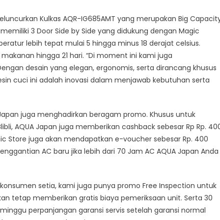
eluncurkan Kulkas AQR-IG685AMT yang merupakan Big Capacit
 memiliki 3 Door Side by Side yang didukung dengan Magic
tur lebih tepat mulai 5 hingga minus 18 derajat celsius.
 makanan hingga 21 hari. “Di moment ini kami juga
engan desain yang elegan, ergonomis, serta dirancang khusus
sin cuci ini adalah inovasi dalam menjawab kebutuhan serta
 Japan juga menghadirkan beragam promo. Khusus untuk
Blibli, AQUA Japan juga memberikan cashback sebesar Rp Rp. 40
onic Store juga akan mendapatkan e-voucher sebesar Rp. 400
enggantian AC baru jika lebih dari 70 Jam AC AQUA Japan Anda
 konsumen setia, kami juga punya promo Free Inspection untuk
an tetap memberikan gratis biaya pemeriksaan unit. Serta 30
inggu perpanjangan garansi servis setelah garansi normal