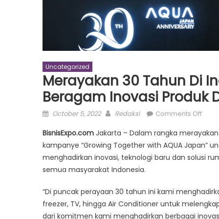
Uncategorized
Merayakan 30 Tahun Di I
Beragam Inovasi Produk 
Posted
Author
on
October 5, 2022
Redaksi
Comments Off
on
Mera
BisnisExpo.com
Jakarta – Dalam rangka merayakan 
30
kampanye “Growing Together with AQUA Japan” un
Tahu
menghadirkan inovasi, teknologi baru dan solusi ru
di
Indon
semua masyarakat Indonesia.
AQU
“Di puncak perayaan 30 tahun ini kami menghadirkan
Japa
Hadi
freezer, TV, hingga Air Conditioner untuk melengka
Bera
dari komitmen kami menghadirkan berbagai inova