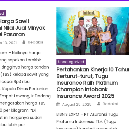
ed
Harga Sawit
 Nilai Jual Minyak
i Pasaran
Author
Redaksi
 13, 2021
Com – Naiknya harga
eng sepekan terakhir
Uncategorized
 tingginya harga tandan
Pertahankan Kinerja 10 Tahu
(TBS) kelapa sawit yang
Berturut-turut, Tugu
ncapai Rp3 ribu
Insurance Raih Platinum
Champion Infobank
. Kepala Dinas Pertanian
Insurance Award 2025
Empat Lawang, Ir Dadang
Author
Posted
mengatakan harga TBS
Redaksi
August 25, 2025
on
0 per kilogram. “Di
BISNIS EXPO – PT Asuransi Tugu
t ini harganya sudah
Pratama Indonesia Tbk (Tugu
ribu lebih per
Insurance) kembali mencetak