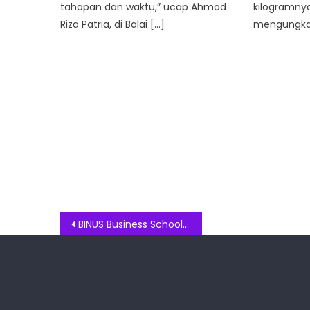
tahapan dan waktu,” ucap Ahmad
kilogramny
Riza Patria, di Balai […]
mengungkap
Post
BINUS Business School Masuk Jajaran Top 250 Program S2 Bisnis QS Global MBA Rankings 2023
navigation