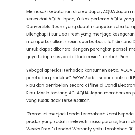
Memasuki kebutuhan di area dapur, AQUA Japan m
series dari AQUA Japan, Kulkas pertama AQUA yang
Convertible Room yang dapat mengatur suhu tempera
Dilengkapi fitur Deo Fresh yang menjaga kesegaran
memperkenalkan mesin cuci berbasis IoT dimana D
untuk dapat dikontrol dengan perangkat ponsel, me
gaya hidup masyarakat Indonesia,” tambah Rian.
Sebagai apresiasi terhadap konsumen setia, AQUA
pembelian produk AC WXW Series secara online di 
Ribu dan pembelian secara offline di Candi Electr
Ribu. Masih tentang AC, AQUA Japan memberikan p
yang rusak tidak terselesaikan.
“Promo ini menjadi tanda terimakasih kami kepada
produk yang sudah melewati masa garansi, kami ak
Weeks Free Extended Warranty yaitu tambahan 30 m