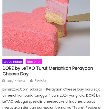
Gaya Hidup
Nasional
DORÉ by LeTAO Turut Meriahkan Perayaan
Cheese Day
Author
Posted
Redaksi
July 7, 2024
on
BisnisExpo.Com Jakarta – Perayaan Cheese Day baru saja
dimeriahkan pada tanggal 4 Juni 2024 yang lalu, DORÉ by
LeTAO sebagai spesialis cheesecake di Indonesia turut
merayakan dengan campaign bernama “Secret Recipe of