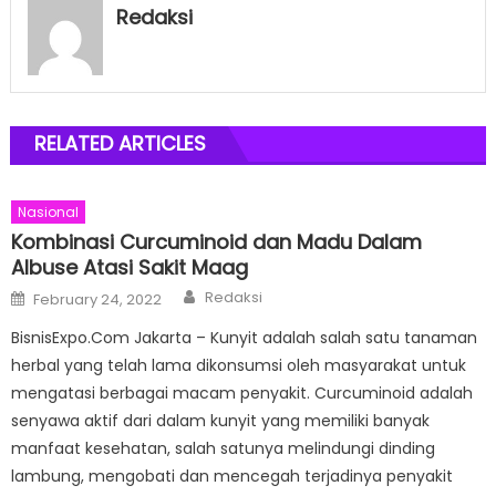
Redaksi
RELATED ARTICLES
Nasional
Kombinasi Curcuminoid dan Madu Dalam
Albuse Atasi Sakit Maag
Author
Posted
Redaksi
February 24, 2022
on
BisnisExpo.Com Jakarta – Kunyit adalah salah satu tanaman
herbal yang telah lama dikonsumsi oleh masyarakat untuk
mengatasi berbagai macam penyakit. Curcuminoid adalah
senyawa aktif dari dalam kunyit yang memiliki banyak
manfaat kesehatan, salah satunya melindungi dinding
lambung, mengobati dan mencegah terjadinya penyakit