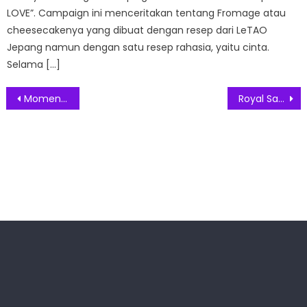
LOVE”. Campaign ini menceritakan tentang Fromage atau
cheesecakenya yang dibuat dengan resep dari LeTAO
Jepang namun dengan satu resep rahasia, yaitu cinta.
Selama […]
Post
Momen Pergantian Tahun di Aston Bogor
Royal Safari Garden Selenggarakan CSR 2022
navigation