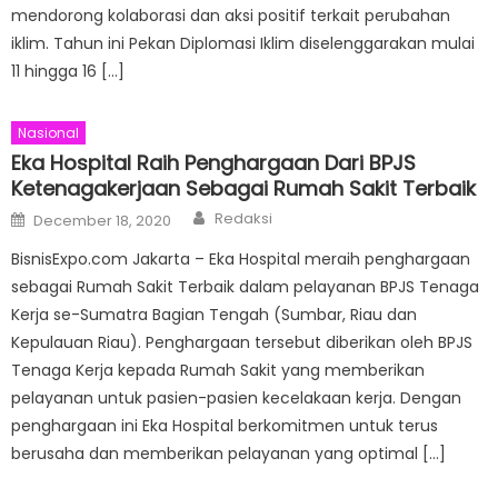
mendorong kolaborasi dan aksi positif terkait perubahan
iklim. Tahun ini Pekan Diplomasi Iklim diselenggarakan mulai
11 hingga 16 […]
Nasional
Eka Hospital Raih Penghargaan Dari BPJS
Ketenagakerjaan Sebagai Rumah Sakit Terbaik
Author
Posted
Redaksi
December 18, 2020
on
BisnisExpo.com Jakarta – Eka Hospital meraih penghargaan
sebagai Rumah Sakit Terbaik dalam pelayanan BPJS Tenaga
Kerja se-Sumatra Bagian Tengah (Sumbar, Riau dan
Kepulauan Riau). Penghargaan tersebut diberikan oleh BPJS
Tenaga Kerja kepada Rumah Sakit yang memberikan
pelayanan untuk pasien-pasien kecelakaan kerja. Dengan
penghargaan ini Eka Hospital berkomitmen untuk terus
berusaha dan memberikan pelayanan yang optimal […]