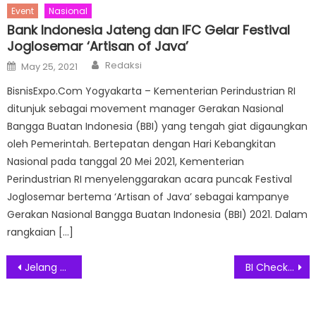
Event
Nasional
Bank Indonesia Jateng dan IFC Gelar Festival
Joglosemar ‘Artisan of Java’
Author
Posted
Redaksi
May 25, 2021
on
BisnisExpo.Com Yogyakarta – Kementerian Perindustrian RI
ditunjuk sebagai movement manager Gerakan Nasional
Bangga Buatan Indonesia (BBI) yang tengah giat digaungkan
oleh Pemerintah. Bertepatan dengan Hari Kebangkitan
Nasional pada tanggal 20 Mei 2021, Kementerian
Perindustrian RI menyelenggarakan acara puncak Festival
Joglosemar bertema ‘Artisan of Java’ sebagai kampanye
Gerakan Nasional Bangga Buatan Indonesia (BBI) 2021. Dalam
rangkaian […]
Post
Jelang Akhir Tahun 2022, Harper MT Haryono Tawarkan Staycation Menarik
BI Checking Kini SLIK OJK Dapat di Akses Lewat Internet
navigation