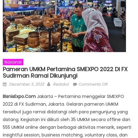
Nasional
Pameran UMKM Pertamina SMEXPO 2022 Di FX
Sudirman Ramai Dikunjungi
Posted
Author
on
December 3, 2022
Redaksi
Comments Off
on
Pameran
BisnisExpo.Com
Jakarta – Pertamina menggelar SMEXPO
UMKM
2022 di FX Sudirman, Jakarta. Gelaran pameran UMKM
Pertamina
tersebut juga ramai didatangi oleh para pengunjung yang
SMEXPO
2022
datang. Kegiatan ini diikuti oleh 35 UMKM secara offline dan
di
555 UMKM online dengan berbagai aktivitas menarik, seperti
FX
insightful session, business matching, voluntary class, dan