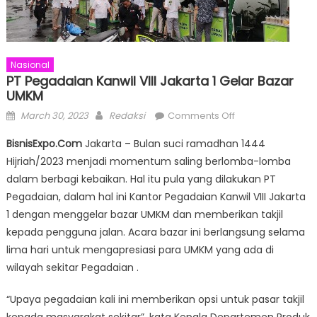
Nasional
PT Pegadaian Kanwil VIII Jakarta 1 Gelar Bazar
UMKM
Posted
Author
on
March 30, 2023
Redaksi
Comments Off
on
PT
BisnisExpo.Com
Jakarta – Bulan suci ramadhan 1444
Pegadaian
Hijriah/2023 menjadi momentum saling berlomba-lomba
Kanwil
dalam berbagi kebaikan. Hal itu pula yang dilakukan PT
VIII
Jakarta
Pegadaian, dalam hal ini Kantor Pegadaian Kanwil VIII Jakarta
1
1 dengan menggelar bazar UMKM dan memberikan takjil
Gelar
kepada pengguna jalan. Acara bazar ini berlangsung selama
Bazar
lima hari untuk mengapresiasi para UMKM yang ada di
UMKM
wilayah sekitar Pegadaian .
“Upaya pegadaian kali ini memberikan opsi untuk pasar takjil