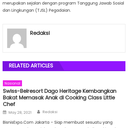
merupakan sejalan dengan program Tanggung Jawab Sosial
dan Lingkungan (TJSL) Pegadaian.
Redaksi
RELATED ARTICLES
Nasional
Swiss-Belresort Dago Heritage Kembangkan
Bakat Memasak Anak di Cooking Class Little
Chef
Author
Posted
Redaksi
May 28, 2021
on
BisnisExpo.Com Jakarta – Siap membuat sesuatu yang