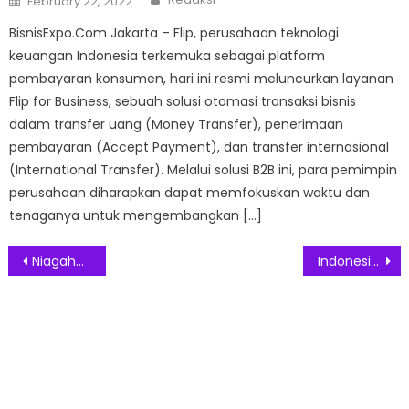
February 22, 2022
on
BisnisExpo.Com Jakarta – Flip, perusahaan teknologi
keuangan Indonesia terkemuka sebagai platform
pembayaran konsumen, hari ini resmi meluncurkan layanan
Flip for Business, sebuah solusi otomasi transaksi bisnis
dalam transfer uang (Money Transfer), penerimaan
pembayaran (Accept Payment), dan transfer internasional
(International Transfer). Melalui solusi B2B ini, para pemimpin
perusahaan diharapkan dapat memfokuskan waktu dan
tenaganya untuk mengembangkan […]
Post
Niagahoster Berikan Solusi Bisnis Dengan Digital Marketing Funnel
Indonesia Dorong Inklusi Keuangan dan Literasi Untuk UMKM ASEAN
navigation