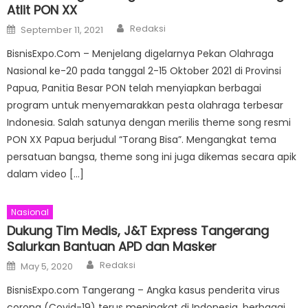
Atlit PON XX
Author
Posted
Redaksi
September 11, 2021
on
BisnisExpo.Com – Menjelang digelarnya Pekan Olahraga
Nasional ke-20 pada tanggal 2-15 Oktober 2021 di Provinsi
Papua, Panitia Besar PON telah menyiapkan berbagai
program untuk menyemarakkan pesta olahraga terbesar
Indonesia. Salah satunya dengan merilis theme song resmi
PON XX Papua berjudul “Torang Bisa”. Mengangkat tema
persatuan bangsa, theme song ini juga dikemas secara apik
dalam video […]
Nasional
Dukung Tim Medis, J&T Express Tangerang
Salurkan Bantuan APD dan Masker
Author
Posted
Redaksi
May 5, 2020
on
BisnisExpo.com Tangerang – Angka kasus penderita virus
corona (Covid-19) terus meningkat di Indonesia, berbagai