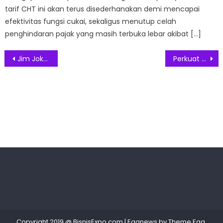
tarif CHT ini akan terus disederhanakan demi mencapai
efektivitas fungsi cukai, sekaligus menutup celah
penghindaran pajak yang masih terbuka lebar akibat […]
Post
Jim Joker Pelopor Sepatu yang Modern, Elegan dan Berkualitas
Perkuat Komitmen Hadirkan Pendidikan Kelas Dunia, Sampoerna Academy Surabaya Resmikan Kampus Kedua di Grand Pakuwon
navigation
Copyright 2019 @ BisnisExpo.com
|
Eggnews by
Theme Egg
.