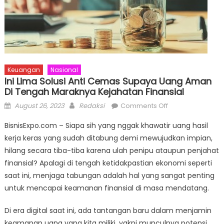
Keuangan
Nasional
Ini Lima Solusi Anti Cemas Supaya Uang Aman
Di Tengah Maraknya Kejahatan Finansial
Posted
Author
on
August 26, 2023
Redaksi
Comments Off
on
Ini
BisnisExpo.com – Siapa sih yang nggak khawatir uang hasil
Lima
kerja keras yang sudah ditabung demi mewujudkan impian,
Solusi
hilang secara tiba-tiba karena ulah penipu ataupun penjahat
Anti
Cemas
finansial? Apalagi di tengah ketidakpastian ekonomi seperti
Supaya
saat ini, menjaga tabungan adalah hal yang sangat penting
Uang
untuk mencapai keamanan finansial di masa mendatang.
Aman
di
Di era digital saat ini, ada tantangan baru dalam menjamin
Tengah
keamanan uang yang kita miliki, yakni munculnya potensi