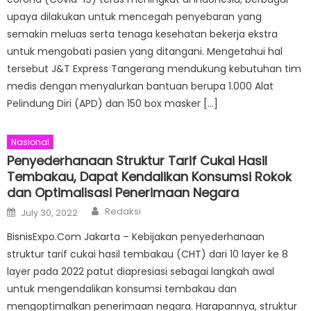
upaya dilakukan untuk mencegah penyebaran yang
semakin meluas serta tenaga kesehatan bekerja ekstra
untuk mengobati pasien yang ditangani. Mengetahui hal
tersebut J&T Express Tangerang mendukung kebutuhan tim
medis dengan menyalurkan bantuan berupa 1.000 Alat
Pelindung Diri (APD) dan 150 box masker […]
Nasional
Penyederhanaan Struktur Tarif Cukai Hasil
Tembakau, Dapat Kendalikan Konsumsi Rokok
dan Optimalisasi Penerimaan Negara
Author
Posted
Redaksi
July 30, 2022
on
BisnisExpo.Com Jakarta – Kebijakan penyederhanaan
struktur tarif cukai hasil tembakau (CHT) dari 10 layer ke 8
layer pada 2022 patut diapresiasi sebagai langkah awal
untuk mengendalikan konsumsi tembakau dan
mengoptimalkan penerimaan negara. Harapannya, struktur