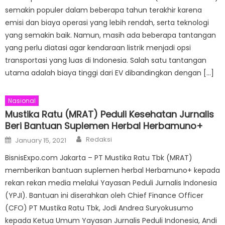
semakin populer dalam beberapa tahun terakhir karena
emisi dan biaya operasi yang lebih rendah, serta teknologi
yang semakin baik. Namun, masih ada beberapa tantangan
yang perlu diatasi agar kendaraan listrik menjadi opsi
transportasi yang luas di Indonesia. Salah satu tantangan
utama adalah biaya tinggi dari EV dibandingkan dengan […]
Nasional
Mustika Ratu (MRAT) Peduli Kesehatan Jurnalis
Beri Bantuan Suplemen Herbal Herbamuno+
Author
Posted
Redaksi
January 15, 2021
on
BisnisExpo.com Jakarta – PT Mustika Ratu Tbk (MRAT)
memberikan bantuan suplemen herbal Herbamuno+ kepada
rekan rekan media melalui Yayasan Peduli Jurnalis Indonesia
(YPJI). Bantuan ini diserahkan oleh Chief Finance Officer
(CFO) PT Mustika Ratu Tbk, Jodi Andrea Suryokusumo
kepada Ketua Umum Yayasan Jurnalis Peduli Indonesia, Andi