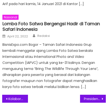
Arif pada hari kamis, 14 Januari 2021 di Kantor […]
Nasional
Lomba Foto Satwa Bergengsi Hadir di Taman
Safari Indonesia
Author
Posted
Redaksi
April 22, 2022
on
BisnisExpo.com Bogor – Taman Safari Indonesia Grup
kembali menggelar ajang Lomba Foto Satwa berskala
Internasional atau International Photo and Video
Competition (IAPVC) untuk yang ke-31 kalinya. Dengan
mengusung tema “Bring The Wildlife Through Your Lens“,
diharapkan para peserta yang berasal dari kalangan
fotografer maupun non fotografer dapat menghasilkan
karya foto satwa terbaik melalui bidikan lensa. […]
Post
Kolaborasi HSI dan JAPFA Experience Konsepkan Piring Menjadi Karya Seni
Presiden Jokowi Akan Tinjau Pembangunan Kantor Presiden di IKN