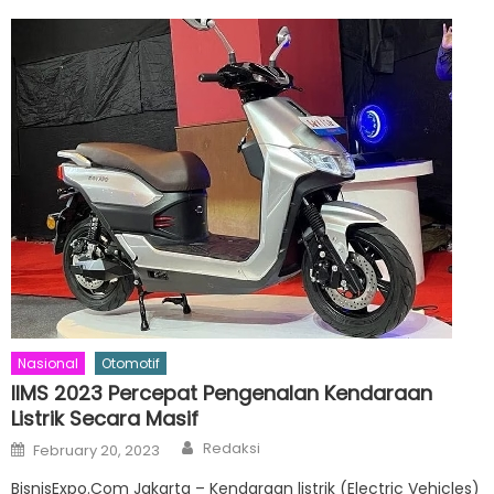
Nasional
Otomotif
IIMS 2023 Percepat Pengenalan Kendaraan
Listrik Secara Masif
Author
Posted
Redaksi
February 20, 2023
on
BisnisExpo.Com Jakarta – Kendaraan listrik (Electric Vehicles)