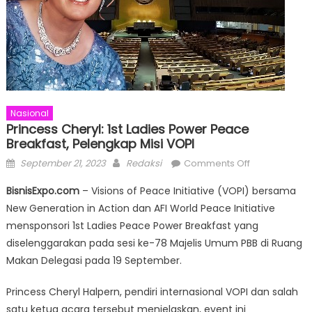
Nasional
Princess Cheryl: 1st Ladies Power Peace
Breakfast, Pelengkap Misi VOPI
Posted
Author
on
September 21, 2023
Redaksi
Comments Off
on
Princess
BisnisExpo.com
– Visions of Peace Initiative (VOPI) bersama
Cheryl:
New Generation in Action dan AFI World Peace Initiative
1st
mensponsori 1st Ladies Peace Power Breakfast yang
Ladies
Power
diselenggarakan pada sesi ke-78 Majelis Umum PBB di Ruang
Peace
Makan Delegasi pada 19 September.
Breakfast,
Pelengkap
Princess Cheryl Halpern, pendiri internasional VOPI dan salah
Misi
satu ketua acara tersebut menjelaskan, event ini