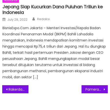
Nasional
Jepang Siap Kucurkan Dana Puluhan Triliun ke
Indonesia
Author
Posted
Redaksi
July 28, 2022
on
BisnisExpo.Com Jakarta – Menteri Investasi/Kepala Badan
Koordinasi Penanaman Modal (BKPM) Bahlil Lahadalia
mengatakan, Indonesia mendapatkan komitmen investasi
hingga mencapai Rp75,4 triliun dari Jepang. Hal itu diungkap
Bahlil, terkait hasil pertemuan Presiden Jokowi dengan CEO
perusahaan Jepang. Bahlil mengungkapkan modal besar
tersebut ditujukan terutama untuk investasi di bidang
pembangunan methanol, pembangunan ekspansi industri
mobil, dan sektor […]
Post
Rakerda DPD PERPINA DKI Jakarta Hadirkan Tokoh dan Perwakilan Perempuan Pemimpin Masa Depan
Pameran “Dialogue of Papers” Akan Dibuka di Jakarta
navigation