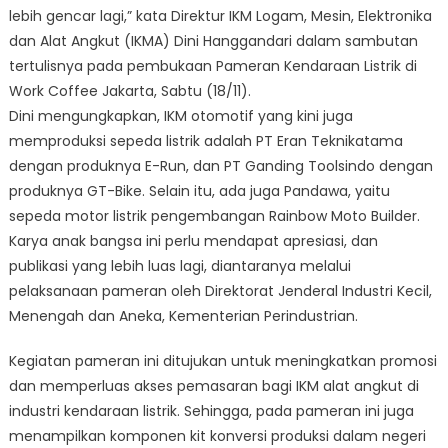
Anak
lebih gencar lagi,” kata Direktur IKM Logam, Mesin, Elektronika
Bangsa
dan Alat Angkut (IKMA) Dini Hanggandari dalam sambutan
tertulisnya pada pembukaan Pameran Kendaraan Listrik di
Work Coffee Jakarta, Sabtu (18/11).
Dini mengungkapkan, IKM otomotif yang kini juga
memproduksi sepeda listrik adalah PT Eran Teknikatama
dengan produknya E-Run, dan PT Ganding Toolsindo dengan
produknya GT-Bike. Selain itu, ada juga Pandawa, yaitu
sepeda motor listrik pengembangan Rainbow Moto Builder.
Karya anak bangsa ini perlu mendapat apresiasi, dan
publikasi yang lebih luas lagi, diantaranya melalui
pelaksanaan pameran oleh Direktorat Jenderal Industri Kecil,
Menengah dan Aneka, Kementerian Perindustrian.
Kegiatan pameran ini ditujukan untuk meningkatkan promosi
dan memperluas akses pemasaran bagi IKM alat angkut di
industri kendaraan listrik. Sehingga, pada pameran ini juga
menampilkan komponen kit konversi produksi dalam negeri