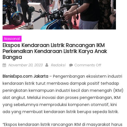
Nasional
Ekspos Kendaraan Listrik Rancangan IKM
Perkenalkan Kendaraan Listrik Karya Anak
Bangsa
Posted
Author
on
November 20, 2023
Redaksi
Comments Off
on
Ekspos
BisnisExpo.com Jakarta
– Pengembangan ekosistem industri
kendaraan
kendaraan listrik turut membawa dampak positif terhadap
listrik
peningkatan kemampuan industri kecil dan menengah (IKM)
rancangan
IKM
alat angkut. Melalui inovasi dan proses pengembangan, IKM
Perkenalkan
yang sebelumnya memproduksi komponen otomotif, kini
Kendaraan
ada yang membuat kendaraan listrik berupa sepeda listrik.
Listrik
Karya
“Ekspos kendaraan listrik rancangan IKM di masyarakat harus