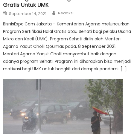
Gratis Untuk UMK
Author
Posted
Redaksi
September 14, 2021
on
BisnisExpo.Com Jakarta – Kementerian Agama meluncurkan
Program Sertifikasi Halal Gratis atau Sehati bagi pelaku Usaha
Mikro dan Kecil (UMK). Program Sehati dirilis oleh Menteri
Agama Yaqut Cholil Qoumas pada, 8 September 2021.
Menteri Agama Yaqut Cholil menyambut baik dengan
adanya program Sehati. Program ini diharapkan bisa menjadi
motivasi bagi UMK untuk bangkit dari dampak pandemi. […]