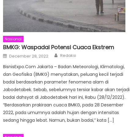
Nasional
BMKG: Waspadai Potensi Cuaca Ekstrem
Author
Posted
Redaksi
December 28, 2022
on
BisnisExpo.Com Jakarta – Badan Meteorologi, Klimatologi,
dan Geofisika (BMKG) menyatakan, peluang kecil terjadi
badai berdasarkan parameter fenomena alam di
Jabodetabek. Sebab, sebelumnya tersiar kabar akan terjadi
badai dahsyat di Jabodetabek hari ini, Rabu (28/12/2022).
“Berdasarkan prakiraan cuaca BMKG, pada 28 Desember
2022, pada umumnya adalah hujan dengan intensitas
sedang hingga lebat. Namun, bukan badai,” kata […]