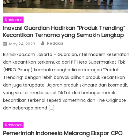
Nasional
Inovasi Guardian Hadirkan “Produk Trending”
Kecantikan Ternama yang Semakin Lengkap
Author
Posted
Redaksi
May 24, 2023
on
BisnisExpo.com Jakarta – Guardian, ritel modern kesehatan
dan kecantikan terkemuka dari PT Hero Supermarket Tbk
(HERO Group) kembali menghadirkan kategori “Produk
Trending” dengan lebih banyak pilihan produk kecantikan
dan juga terupdate. Jajaran produk skincare dan kosmetik,
yang viral di media sosial TikTok dari berbagai merek
kecantikan terkenal seperti Somethinc dan The Originote
dan beberapa brand […]
Nasional
Pemerintah Indonesia Melarang Ekspor CPO