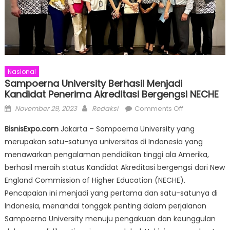
Nasional
Sampoerna University Berhasil Menjadi
Kandidat Penerima Akreditasi Bergengsi NECHE
Posted
Author
on
November 29, 2023
Redaksi
Comments Off
on
Sampoerna
BisnisExpo.com
Jakarta – Sampoerna University yang
University
merupakan satu-satunya universitas di Indonesia yang
Berhasil
menawarkan pengalaman pendidikan tinggi ala Amerika,
Menjadi
Kandidat
berhasil meraih status Kandidat Akreditasi bergengsi dari New
Penerima
England Commission of Higher Education (NECHE).
Akreditasi
Pencapaian ini menjadi yang pertama dan satu-satunya di
Bergengsi
Indonesia, menandai tonggak penting dalam perjalanan
NECHE
Sampoerna University menuju pengakuan dan keunggulan