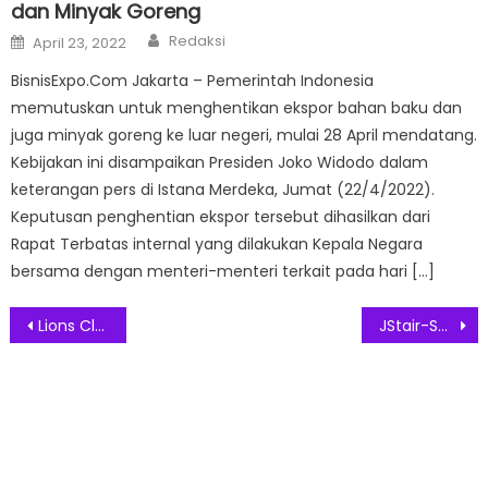
dan Minyak Goreng
Author
Posted
Redaksi
April 23, 2022
on
BisnisExpo.Com Jakarta – Pemerintah Indonesia
memutuskan untuk menghentikan ekspor bahan baku dan
juga minyak goreng ke luar negeri, mulai 28 April mendatang.
Kebijakan ini disampaikan Presiden Joko Widodo dalam
keterangan pers di Istana Merdeka, Jumat (22/4/2022).
Keputusan penghentian ekspor tersebut dihasilkan dari
Rapat Terbatas internal yang dilakukan Kepala Negara
bersama dengan menteri-menteri terkait pada hari […]
Post
Lions Clubs International – Distrik 307 A1 Adakan Lions Ride 2023 “Ride for Diabetes” di PIK Jakarta Utara
JStair-SBS Umumkan Peluncuran K-POP The Show, Game Rhythm yang Menampilkan Musik Idol K-Pop Populer
navigation