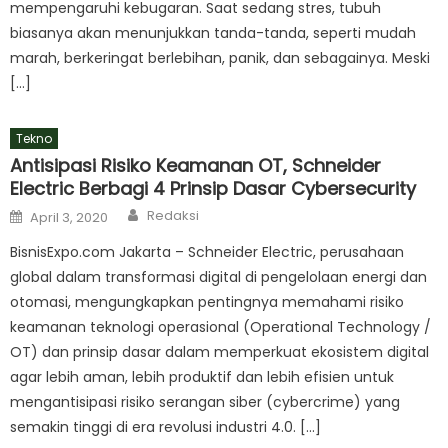
mempengaruhi kebugaran. Saat sedang stres, tubuh
biasanya akan menunjukkan tanda-tanda, seperti mudah
marah, berkeringat berlebihan, panik, dan sebagainya. Meski
[…]
Tekno
Antisipasi Risiko Keamanan OT, Schneider
Electric Berbagi 4 Prinsip Dasar Cybersecurity
Author
Posted
Redaksi
April 3, 2020
on
BisnisExpo.com Jakarta – Schneider Electric, perusahaan
global dalam transformasi digital di pengelolaan energi dan
otomasi, mengungkapkan pentingnya memahami risiko
keamanan teknologi operasional (Operational Technology /
OT) dan prinsip dasar dalam memperkuat ekosistem digital
agar lebih aman, lebih produktif dan lebih efisien untuk
mengantisipasi risiko serangan siber (cybercrime) yang
semakin tinggi di era revolusi industri 4.0. […]