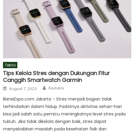
Tekno
Tips Kelola Stres dengan Dukungan Fitur
Canggih Smartwatch Garmin
Author
Posted
Redaksi
August 7, 2023
on
BisnisExpo.com Jakarta – Stres menjadi bagian tidak
terhindarkan dalam hidup. Padatnya aktivitas sehari-hari
bisa jadi salah satu pemicu meningkatnya level stres pada
tubuh. Jika tidak dikelola dengan baik, stres dapat
menyebabkan masalah pada kesehatan fisik dan