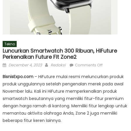
Tekno
Luncurkan Smartwatch 300 Ribuan, HiFuture
Perkenalkan Future Fit Zone2
Posted
Author
on
December 4, 2023
Redaksi
Comments Off
on
Luncurkan
BisnisExpo.com
– HiFuture mulai resmi meluncurkan produk
Smartwatch
produk unggulannya setelah pengenalan merek pada awal
300
November lalu. Kali ini HiFuture memperkenalkan produk
ribuan,
HiFuture
smartwatch besutannya yang memiliki fitur-fitur premium
Perkenalkan
dengan harga ramah di kantong. Memiliki fitur lengkap untuk
Future
memantau aktivita olahraga Anda, Zone 2 juga memiliki
Fit
beberapa fitur keren lainnya.
Zone2