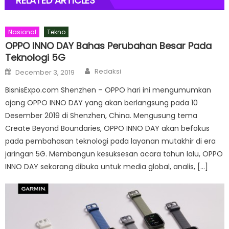
RELATED ARTICLES
Nasional
Tekno
OPPO INNO DAY Bahas Perubahan Besar Pada
Teknologi 5G
Author
Posted
Redaksi
December 3, 2019
on
BisnisExpo.com Shenzhen – OPPO hari ini mengumumkan
ajang OPPO INNO DAY yang akan berlangsung pada 10
Desember 2019 di Shenzhen, China. Mengusung tema
Create Beyond Boundaries, OPPO INNO DAY akan befokus
pada pembahasan teknologi pada layanan mutakhir di era
jaringan 5G. Membangun kesuksesan acara tahun lalu, OPPO
INNO DAY sekarang dibuka untuk media global, analis, […]