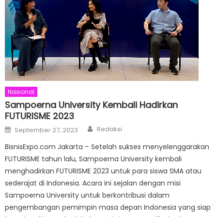
Nasional
Sampoerna University Kembali Hadirkan
FUTURISME 2023
Author
Posted
Redaksi
September 27, 2023
on
BisnisExpo.com Jakarta – Setelah sukses menyelenggarakan
FUTURISME tahun lalu, Sampoerna University kembali
menghadirkan FUTURISME 2023 untuk para siswa SMA atau
sederajat di Indonesia. Acara ini sejalan dengan misi
Sampoerna University untuk berkontribusi dalam
pengembangan pemimpin masa depan Indonesia yang siap