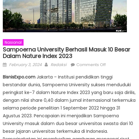
Nasional
Sampoerna University Berhasil Masuk 10 Besar
Dalam Nature Index 2023
Posted
Author
on
February 3, 2024
Redaksi
Comments Off
on
Sampoerna
BisnisExpo.com
Jakarta – Institusi pendidikan tinggi
University
berstandar dunia, Sampoerna University sukses menduduki
Berhasil
peringkat ke-7 dalam Nature Index 2023 yang baru saja dirilis,
Masuk
10
dengan nilai share 0,40 dalam jurnal internasional terkemuka
Besar
selama periode penelitian 1 September 2022 hingga 31
dalam
Agustus 2023. Pencapaian ini menjadikan Sampoerna
Nature
University masuk dalam dua besar universitas swasta dari 10
Index
besar jajaran universitas terkemuka di Indonesia.
2023