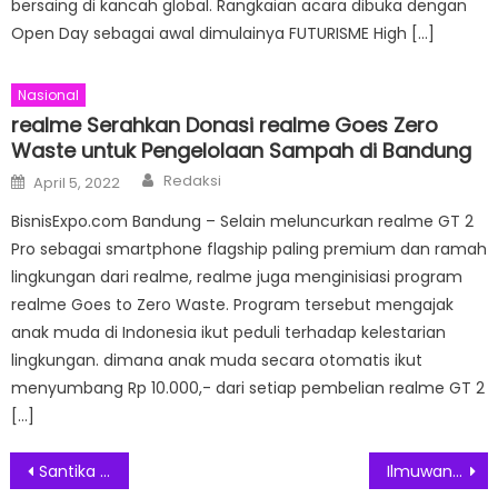
bersaing di kancah global. Rangkaian acara dibuka dengan
Open Day sebagai awal dimulainya FUTURISME High […]
Nasional
realme Serahkan Donasi realme Goes Zero
Waste untuk Pengelolaan Sampah di Bandung
Author
Posted
Redaksi
April 5, 2022
on
BisnisExpo.com Bandung – Selain meluncurkan realme GT 2
Pro sebagai smartphone flagship paling premium dan ramah
lingkungan dari realme, realme juga menginisiasi program
realme Goes to Zero Waste. Program tersebut mengajak
anak muda di Indonesia ikut peduli terhadap kelestarian
lingkungan. dimana anak muda secara otomatis ikut
menyumbang Rp 10.000,- dari setiap pembelian realme GT 2
[…]
Post
Santika Indonesia Hotels & Resorts Wujudkan Pernikahan Impian di Santika Best Wedding Deals 2024
Ilmuwan: Tidur Siang Sejenak Dapat Menjaga Kesehatan Otak