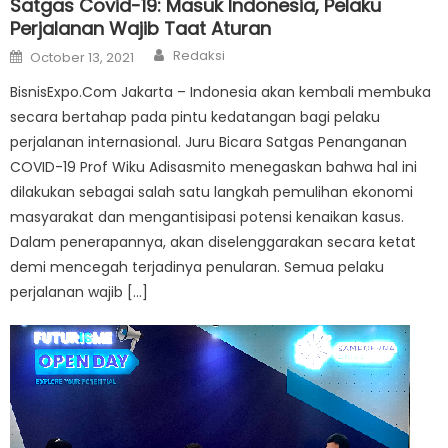
Satgas Covid-19: Masuk Indonesia, Pelaku
Perjalanan Wajib Taat Aturan
Author
Posted
Redaksi
October 13, 2021
on
BisnisExpo.Com Jakarta – Indonesia akan kembali membuka
secara bertahap pada pintu kedatangan bagi pelaku
perjalanan internasional. Juru Bicara Satgas Penanganan
COVID-19 Prof Wiku Adisasmito menegaskan bahwa hal ini
dilakukan sebagai salah satu langkah pemulihan ekonomi
masyarakat dan mengantisipasi potensi kenaikan kasus.
Dalam penerapannya, akan diselenggarakan secara ketat
demi mencegah terjadinya penularan. Semua pelaku
perjalanan wajib […]