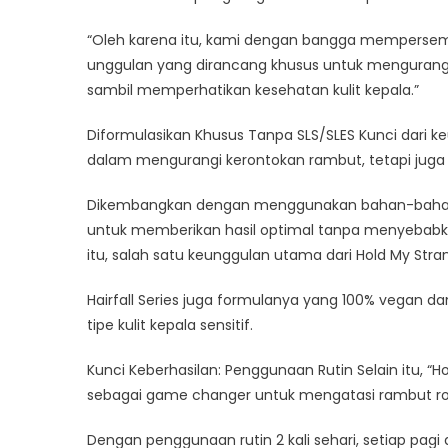
“Oleh karena itu, kami dengan bangga mempersembah
unggulan yang dirancang khusus untuk mengurang
sambil memperhatikan kesehatan kulit kepala.”
Diformulasikan Khusus Tanpa SLS/SLES Kunci dari k
dalam mengurangi kerontokan rambut, tetapi jug
Dikembangkan dengan menggunakan bahan-bahan ala
untuk memberikan hasil optimal tanpa menyebabkan ir
itu, salah satu keunggulan utama dari Hold My Stra
Hairfall Series juga formulanya yang 100% vegan 
tipe kulit kepala sensitif.
Kunci Keberhasilan: Penggunaan Rutin Selain itu, “Ho
sebagai game changer untuk mengatasi rambut ro
Dengan penggunaan rutin 2 kali sehari, setiap p