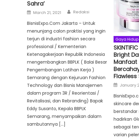
Sahra’
Author
Posted
Redaksi
March 21, 2021
on
BisnisExpo.Com Jakarta – Untuk
menunjang calon praktisi yang ingin
terjun di industri fashion secara
Gaya Hidup
professional / Kementerian
SKINTIFI
Bright D
Ketenagakerjaan Republik Indonesia
Manfaat 
mengembangkan BBPLK ( Balai Besar
Bercahay
Pengembangan Latihan Kerja )
Flawless
Semarang dengan Kejuruan Fashion
Posted
January 2
Technology dan Bisnis Manajemen
on
dalam program 3R / Reorientasi /
BisnisExpo.
Revitalisasi, dan Rebranding) Bapak
skincare de
Eddy Susanto, Kepala BBPLK
berstandar i
Semarang, menyampaikan dalam
hadirkan G
sambutannya […]
sebagai te
varian pele