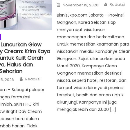
Author
Posted
Redaksi
November 19, 2020
on
BisnisExpo.com Jakarta – Provinsi
Gangwon, Korea Selatan siap
menyambut wisatawan
mancanegara dan berkomitmen
C Luncurkan Glow
untuk memastikan keamanan para
ay Cream: Krim Kaya
wisatawan melalui Kampanye Clea
untuk Kulit Cerah
Gangwon. Sejak diluncurkan pada
a, Halus dan
Maret 2020, Kampanye Clean
 Seharian
Gangwon memastikan destinasi
Author
Redaksi
5, 2026
wisata, seperti hotel, restoran, dan
tempat wisata lainnya di provinsi
com – Sebagai pelopor
tersebut, bersih dan aman untuk
ngan formulasi
dikunjungi. Kampanye ini juga
lmiah, SKINTIFIC kini
mengajak lebih dari 2.000 […]
low Bright Day Cream
robosan baru dalam
mbab harian. Tidak