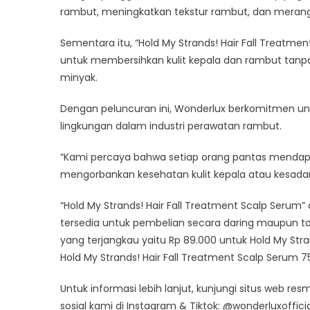
rambut, meningkatkan tekstur rambut, dan mera
Sementara itu, “Hold My Strands! Hair Fall Treatm
untuk membersihkan kulit kepala dan rambut tanpa
minyak.
Dengan peluncuran ini, Wonderlux berkomitmen unt
lingkungan dalam industri perawatan rambut.
“Kami percaya bahwa setiap orang pantas mendapa
mengorbankan kesehatan kulit kepala atau kesadar
“Hold My Strands! Hair Fall Treatment Scalp Serum”
tersedia untuk pembelian secara daring maupun to
yang terjangkau yaitu Rp 89.000 untuk Hold My Str
Hold My Strands! Hair Fall Treatment Scalp Serum 7
Untuk informasi lebih lanjut, kunjungi situs web res
sosial kami di Instagram & Tiktok: @wonderluxoffici