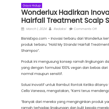
Gaya Hidup
Wonderlux Hadirkan Inova
Hairfall Treatment Scalp 
Posted
Author
on
March 1, 2024
Redaksi
Comments Off
on
Wonder
BisnisExpo.com – Inovasi terbaru dari Wonderlux 
Hadirk
produk terbaru: “Hold My Strands! Hairfall Treatmen
Inovasi
Shampoo”.
Terbar
“Hold
Produk ini mengusung konsep ramah lingkungan d
My
yang dengan formulasi 100% vegan dan bebas dari SL
Strands
Hairfall
normal maupun sensitif.
Treatm
Scalp
Solusi Inovatif untuk Rambut Rontok Ketika ditanya 
Serum”
Cella Vanessa, mengatakan, “Kami terus mendeng
“Banyak dari mereka yang menginginkan produk yan
ramah terhadap lingkungan dan kulit kepala mereka