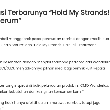
si Terbarunya “Hold My Strands!
Serum”
lux
kembali menggebrak pasar perawatan rambut dengan merilis dua
an
t Scalp Serum” dan “Hold My Strands! Hair Fall Treatment
unya
an kesehatan dengan menjadi shampoo pertama dari Wonderlu
S/SLES, menjadikannya pilihan ideal bagi pemilik kulit kepala
!
ent
tentang inspirasi di balik peluncuran produk ini, CMO Wonderlux,
arkan kebutuhan dan keinginan konsumen kami.”
g tidak hanya efektif dalam merawat rambut, tetapi juga
.”