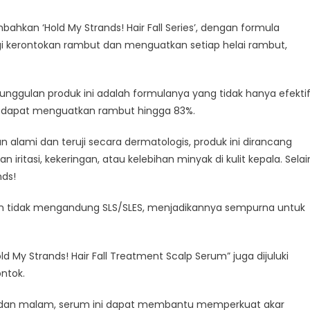
kan ‘Hold My Strands! Hair Fall Series’, dengan formula
i kerontokan rambut dan menguatkan setiap helai rambut,
eunggulan produk ini adalah formulanya yang tidak hanya efekti
a dapat menguatkan rambut hingga 83%.
mi dan teruji secara dermatologis, produk ini dirancang
itasi, kekeringan, atau kelebihan minyak di kulit kepala. Selai
nds!
dan tidak mengandung SLS/SLES, menjadikannya sempurna untuk
ld My Strands! Hair Fall Treatment Scalp Serum” juga dijuluki
ntok.
agi dan malam, serum ini dapat membantu memperkuat akar