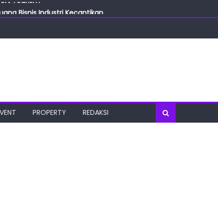
ang Bisnis Industri Kecantikan
las
oratorium Terkini
osial
port Tourism
EVENT
PROPERTY
REDAKSI