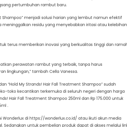
ngsang pertumbuhan rambut baru.
ent Shampoo” menjadi solusi harian yang lembut namun efektif
 meninggalkan residu yang menyebabkan iritasi atau kelebihan
uk terus memberikan inovasi yang berkualitas tinggi dan rama
tkan perawatan rambut yang terbaik, tanpa harus
an lingkungan,” tambah Cella Vanessa.
 dan “Hold My Strands! Hair Fall Treatment Shampoo” sudah
ko-toko kecantikan terkemuka di seluruh negeri dengan harga
ands! Hair Fall Treatment Shampoo 250ml dan Rp 175.000 untuk
5ml .
mi Wonderlux di https://wonderlux.co.id/ atau ikuti akun media
al. Sedangkan untuk pembelian produk dapat di akses melalui lin