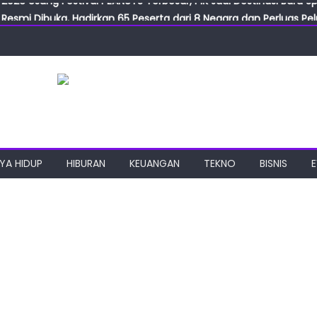
Resmi Dibuka, Hadirkan 65 Peserta dari 8 Negara dan Perluas Pelu
Resmikan ILF dan IGT Expo 2026, Industri Manufaktur Siap Naik Ke
ab Expo 2026 Resmi Digelar, Tampilkan Teknologi Medis dan Lab
ngan Gulirkan Program Jumat Berkah, Wujud Nyata Kepedulian S
2026 Usung Festival PEANUTS Terbesar, PIK Jadi Destinasi Baru S
YA HIDUP
HIBURAN
KEUANGAN
TEKNO
BISNIS