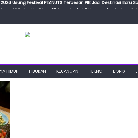
2026 Usung Festival PEANUTS Terbesar, PIK Jadi Destinasi Baru S
Resmi Dibuka, Hadirkan 65 Peserta dari 8 Negara dan Perluas Pelu
Resmikan ILF dan IGT Expo 2026, Industri Manufaktur Siap Naik Ke
ab Expo 2026 Resmi Digelar, Tampilkan Teknologi Medis dan Lab
ngan Gulirkan Program Jumat Berkah, Wujud Nyata Kepedulian S
2026 Usung Festival PEANUTS Terbesar, PIK Jadi Destinasi Baru S
YA HIDUP
HIBURAN
KEUANGAN
TEKNO
BISNIS