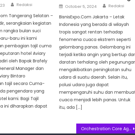
Author
Author
Redaksi
Posted
023
Redaksi
October 5, 2024
on
.Com Tangerang Selatan –
BisnisExpo.Com Jakarta – Letak
ir, serangkaian kegiatan
Indonesia yang berada di wilayah
m rangka bulan suci
tropis sangat rentan terhadap
aru-baru ini kami
fenomena cuaca ekstrem seperti
 pembagian tajil cuma
gelombang panas. Gelombang ini
eputaran hotel Aviary
terjadi ketika angin yang bertiup dar
adiri oleh Bapak Brafely
daratan terhalang oleh pegunungan
 General Manager dan
mengakibatkan peningkatan suhu
iary Bintaro
udara di suatu daerah. Selain itu,
 tajil secara Cuma-
polusi udara juga dapat
da pengendara yang
mempengaruhi suhu dan membua
el kami. Bagi Tajil
cuaca menjadi lebih panas. Untuk
ini diharapkan dapat
itu, ada […]
Orchestration Core Agoric, Inovasi Baru dalam Transaksi Blockchain