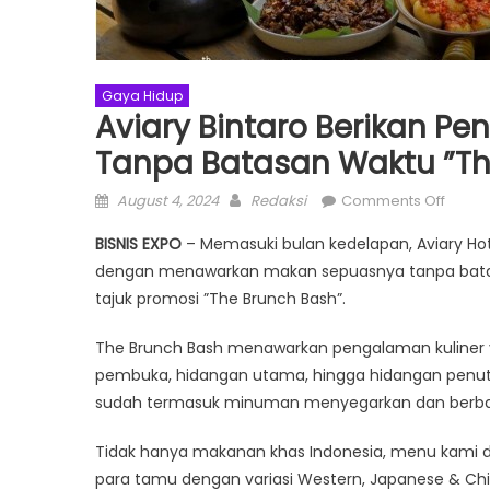
Gaya Hidup
Aviary Bintaro Berikan 
Tanpa Batasan Waktu ”Th
Posted
Author
on
August 4, 2024
Redaksi
Comments Off
on
Aviary
BISNIS EXPO
– Memasuki bulan kedelapan, Aviary H
Bintar
dengan menawarkan makan sepuasnya tanpa batas
Berika
tajuk promosi ”The Brunch Bash”.
Peng
Maka
The Brunch Bash menawarkan pengalaman kuliner y
Sepua
pembuka, hidangan utama, hingga hidangan penutu
Tanpa
Batas
sudah termasuk minuman menyegarkan dan berbaga
Waktu
”The
Tidak hanya makanan khas Indonesia, menu kami 
Brunc
para tamu dengan variasi Western, Japanese & Chi