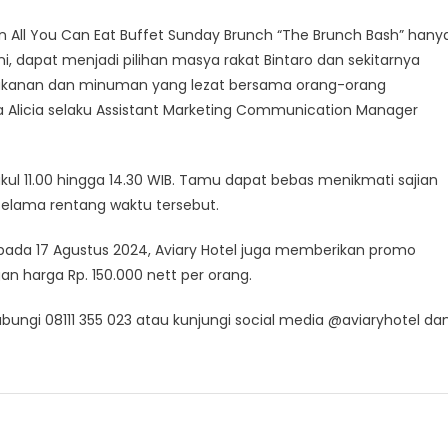
an All You Can Eat Buffet Sunday Brunch “The Brunch Bash” hany
i, dapat menjadi pilihan masya rakat Bintaro dan sekitarnya
makanan dan minuman yang lezat bersama orang-orang
ka Alicia selaku Assistant Marketing Communication Manager
ukul 11.00 hingga 14.30 WIB. Tamu dapat bebas menikmati sajian
lama rentang waktu tersebut.
 pada 17 Agustus 2024, Aviary Hotel juga memberikan promo
n harga Rp. 150.000 nett per orang.
hubungi 08111 355 023 atau kunjungi social media @aviaryhotel da