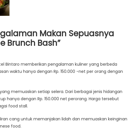
Pengalaman Makan Sepuasnya
e Brunch Bash”
otel Bintaro memberikan pengalaman kuliner yang berbeda
o
an waktu hanya dengan Rp. 150.000 -net per orang dengan
n
alaman
n
ang memuaskan setiap selera. Dari berbagai jenis hidangan
snya
p hanya dengan Rp. 150.000 net perorang. Harga tersebut
an
i food stall.
diran cang untuk memanjakan lidah dan memuaskan keinginan
h
nese food.