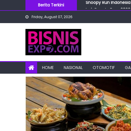
Snoopy Run Indonesia 
Skip
Berita Terkini
IndoBeauty Expo 2026 
to
Menteri Perindustrian 
Friday, August 07, 2026
content
IndoHealthcare Gakesl
BRI Cabang Mega Kuni
Snoopy Run Indonesia 
HOME
NASIONAL
OTOMOTIF
GA