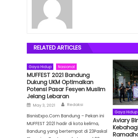
RELATED ARTICLES
Gaya Hidup
Nasional
MUFFEST 2021 Bandung
Dukung UKM Optimalkan
Potensi Pasar Fesyen Muslim
Jelang Lebaran
Author
Posted
Redaksi
May 3, 2021
on
Gaya Hidup
BisnisExpo.Com Bandung – Pekan ini
Aviary Bi
MUFFEST 2021 hadir di kota kelima,
Kebahag
Bandung yang bertempat di 23Paskal
Ramadh