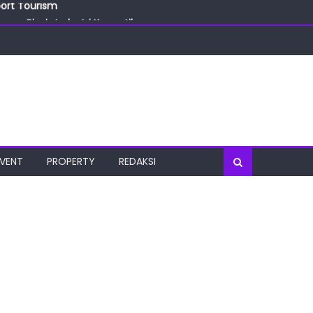
port Tourism
ang Bisnis Industri Kecantikan
las
oratorium Terkini
osial
port Tourism
EVENT
PROPERTY
REDAKSI