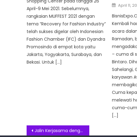
Shopping Center pada tanggal 26
Posted
April 11, 2
on
April-9 Mei 2021. Sebelumnya,
BisnisExpo
rangkaian MUFFEST 2021 dengan
Kembali had
tema “Recovery for Fashion Industry”
acara dala
telah sukses digelar oleh Indonesian
Ramadan, b
Fashion Chamber (IFC) dan Dyandra
mengadakan
Promosindo di empat kota yaitu
– cuma di s
Jakarta, Yogyakarta, Surabaya, dan
Bintaro. Dih
Bekasi. Untuk […]
Sahelangi,
karyawan Av
membagikan
Cuma kepa
melewati hot
cuma-cuma 
[…]
Post
Jalin Kerjasama dengan SCSA Western Australia, Putera Sampoerna Foundation Komitmen Tingkatkan Kualitas Pendidikan di Indonesia