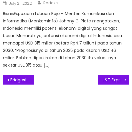
Author
Posted
Redaksi
July 21, 2022
on
BisnisExpo.com Labuan Bajo – Menteri Komunikasi dan
Informatika (Menkominfo) Johnny G. Plate mengatakan,
Indonesia memiliki potensi ekonomi digital yang sangat
besar. Menurutnya, potensi ekonomi digital Indonesia bisa
mencapai USD 315 miliar (setara Rp4.7 triliun) pada tahun
2030. “Prognosisnya di tahun 2025 pada kisaran USD146
miliar. Bahkan diperkirakan di tahun 2030 itu valuasinya
sekitar USD315 atau […]
Post
Bridgestone Indonesia Kembali Raih Penghargaan Gold Champion
J&T Express Raih WOW Brand 2024 Pilihan Gen Z
navigation