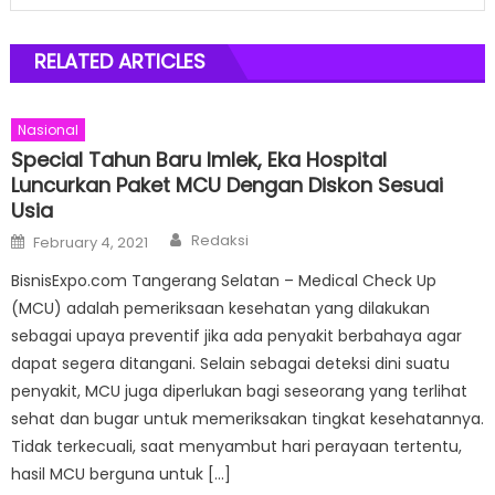
RELATED ARTICLES
Nasional
Special Tahun Baru Imlek, Eka Hospital
Luncurkan Paket MCU Dengan Diskon Sesuai
Usia
Author
Posted
Redaksi
February 4, 2021
on
BisnisExpo.com Tangerang Selatan – Medical Check Up
(MCU) adalah pemeriksaan kesehatan yang dilakukan
sebagai upaya preventif jika ada penyakit berbahaya agar
dapat segera ditangani. Selain sebagai deteksi dini suatu
penyakit, MCU juga diperlukan bagi seseorang yang terlihat
sehat dan bugar untuk memeriksakan tingkat kesehatannya.
Tidak terkecuali, saat menyambut hari perayaan tertentu,
hasil MCU berguna untuk […]