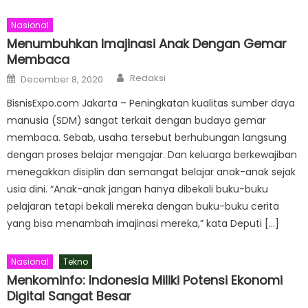
Nasional
Menumbuhkan Imajinasi Anak Dengan Gemar
Membaca
Author
Posted
Redaksi
December 8, 2020
on
BisnisExpo.com Jakarta – Peningkatan kualitas sumber daya
manusia (SDM) sangat terkait dengan budaya gemar
membaca. Sebab, usaha tersebut berhubungan langsung
dengan proses belajar mengajar. Dan keluarga berkewajiban
menegakkan disiplin dan semangat belajar anak-anak sejak
usia dini. “Anak-anak jangan hanya dibekali buku-buku
pelajaran tetapi bekali mereka dengan buku-buku cerita
yang bisa menambah imajinasi mereka,” kata Deputi […]
Nasional
Tekno
Menkominfo: Indonesia Miliki Potensi Ekonomi
Digital Sangat Besar