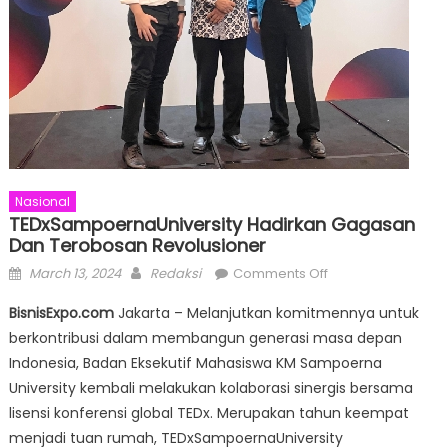
Nasional
TEDxSampoernaUniversity Hadirkan Gagasan
Dan Terobosan Revolusioner
Posted
Author
on
March 13, 2024
Redaksi
Comments Off
on
TEDxSampoernaUni
BisnisExpo.com
Jakarta – Melanjutkan komitmennya untuk
Hadirkan
berkontribusi dalam membangun generasi masa depan
Gagasan
Indonesia, Badan Eksekutif Mahasiswa KM Sampoerna
dan
Terobosan
University kembali melakukan kolaborasi sinergis bersama
Revolusioner
lisensi konferensi global TEDx. Merupakan tahun keempat
menjadi tuan rumah, TEDxSampoernaUniversity