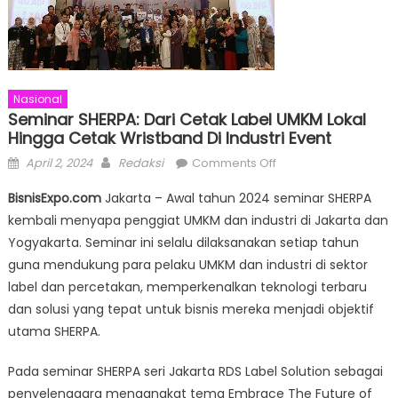
Nasional
Seminar SHERPA: Dari Cetak Label UMKM Lokal
Hingga Cetak Wristband Di Industri Event
Posted
Author
on
April 2, 2024
Redaksi
Comments Off
on
Seminar
BisnisExpo.com
Jakarta – Awal tahun 2024 seminar SHERPA
SHERPA:
kembali menyapa penggiat UMKM dan industri di Jakarta dan
Dari
Yogyakarta. Seminar ini selalu dilaksanakan setiap tahun
Cetak
Label
guna mendukung para pelaku UMKM dan industri di sektor
UMKM
label dan percetakan, memperkenalkan teknologi terbaru
Lokal
dan solusi yang tepat untuk bisnis mereka menjadi objektif
Hingga
utama SHERPA.
Cetak
Wristband
Pada seminar SHERPA seri Jakarta RDS Label Solution sebagai
di
penyelenggara mengangkat tema Embrace The Future of