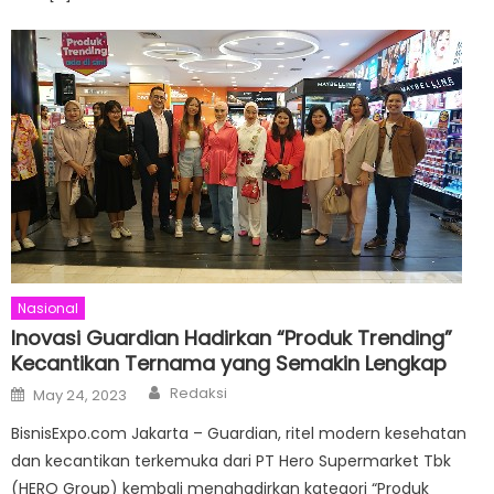
Nasional
Inovasi Guardian Hadirkan “Produk Trending”
Kecantikan Ternama yang Semakin Lengkap
Author
Posted
Redaksi
May 24, 2023
on
BisnisExpo.com Jakarta – Guardian, ritel modern kesehatan
dan kecantikan terkemuka dari PT Hero Supermarket Tbk
(HERO Group) kembali menghadirkan kategori “Produk