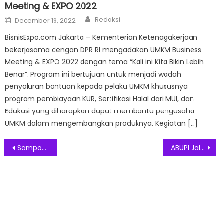
Meeting & EXPO 2022
Author
Posted
Redaksi
December 19, 2022
on
BisnisExpo.com Jakarta – Kementerian Ketenagakerjaan
bekerjasama dengan DPR RI mengadakan UMKM Business
Meeting & EXPO 2022 dengan tema “Kali ini Kita Bikin Lebih
Benar”. Program ini bertujuan untuk menjadi wadah
penyaluran bantuan kepada pelaku UMKM khususnya
program pembiayaan KUR, Sertifikasi Halal dari MUI, dan
Edukasi yang diharapkan dapat membantu pengusaha
UMKM dalam mengembangkan produknya. Kegiatan […]
Post
Sampoerna University: Pentingnya Integrasi AI dalam Pendidikan
ABUPI Jalin Silaturahmi dan Bakti Sosial dalam Mencapai Keberkahan di Bulan Ramadhan
navigation