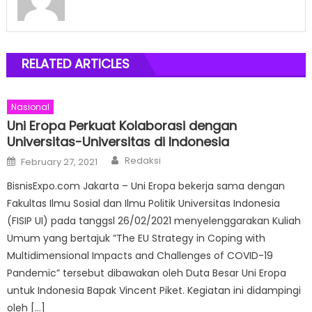
RELATED ARTICLES
Nasional
Uni Eropa Perkuat Kolaborasi dengan
Universitas-Universitas di Indonesia
Author
Posted
Redaksi
February 27, 2021
on
BisnisExpo.com Jakarta – Uni Eropa bekerja sama dengan
Fakultas Ilmu Sosial dan Ilmu Politik Universitas Indonesia
(FISIP UI) pada tanggsl 26/02/2021 menyelenggarakan Kuliah
Umum yang bertajuk ”The EU Strategy in Coping with
Multidimensional Impacts and Challenges of COVID-19
Pandemic” tersebut dibawakan oleh Duta Besar Uni Eropa
untuk Indonesia Bapak Vincent Piket. Kegiatan ini didampingi
oleh […]