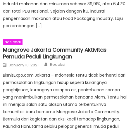
industri makanan dan minuman sebesar 39,91%, atau 6,47%
dari total PDB Nasional. Sejalan dengan itu, industri
pengemasan makanan atau Food Packaging Industry. Laju
perkembangan […]
Nasional
Mangrove Jakarta Community Aktivitas
Pemuda Peduli Lingkungan
Author
Posted
Redaksi
January 10, 2021
on
BisnisExpo.com Jakarta – Indonesia tentu tidak berhenti dari
permasalahan lingkungan hidup seperti kurangnya
penghijauan, kurangnya resapan air, penimbunan sampa
yang menimbulkan permasalahan bencana Alam. Tentu hal
ini menjadi salah satu alasan utama terbentuknya
komunitas baru bernama Mangrove Jakarta Community.
Bermula dari kegiatan dan aksi kecil terhadap lingkungan,
Paundra Hanutama selaku pelopor generasi muda peduli