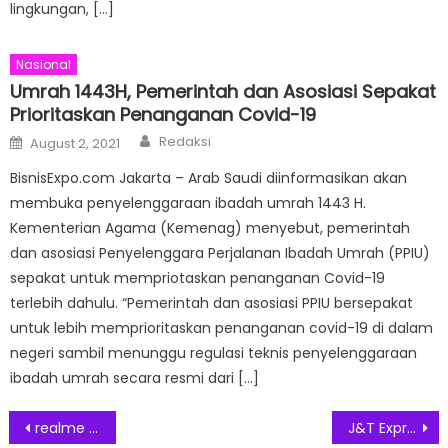
lingkungan, […]
Nasional
Umrah 1443H, Pemerintah dan Asosiasi Sepakat
Prioritaskan Penanganan Covid-19
Author
Posted
Redaksi
August 2, 2021
on
BisnisExpo.com Jakarta – Arab Saudi diinformasikan akan
membuka penyelenggaraan ibadah umrah 1443 H.
Kementerian Agama (Kemenag) menyebut, pemerintah
dan asosiasi Penyelenggara Perjalanan Ibadah Umrah (PPIU)
sepakat untuk mempriotaskan penanganan Covid-19
terlebih dahulu. “Pemerintah dan asosiasi PPIU bersepakat
untuk lebih memprioritaskan penanganan covid-19 di dalam
negeri sambil menunggu regulasi teknis penyelenggaraan
ibadah umrah secara resmi dari […]
Post
realme C85 Series Raih Rekor Dunia Guiness World Records
J&T Express Catat Rekor Pengiriman Global Selama Kampanye 11.11, Indonesia Meningkat 70℅ YoY