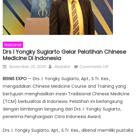
Nasional
Drs I Yongky Sugiarto Gelar Pelatihan Chinese
Medicine Di Indonesia
Posted
Author
on
November 23, 2025
Redaksi
Comments Off
on
Drs
BISNIS EXPO
— Drs. I. Yongky Sugiarto, Apt., S.Tr. Kes.,
I
mengadakan Chinese Medicine Course and Training yang
Yongky
bertujuan menghasilkan insan Tradisional Chinese Medicine
Sugiarto
Gelar
(TCM) berkualitas di Indonesia. Pelatihan ini berlangsung
Pelatihan
dengan bimbingan langsung dari Drs. I. Yongky Sugiarto,
Chinese
penerima Penghargaan Citra Indonesia Award.
Medicine
di
Drs. I. Yongky Sugiarto, Apt., S.Tr. Kes., dikenal memiliki pustaka
Indonesia