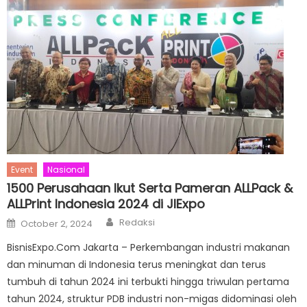
Event
Nasional
1500 Perusahaan Ikut Serta Pameran ALLPack &
ALLPrint Indonesia 2024 di JIExpo
Author
Posted
Redaksi
October 2, 2024
on
BisnisExpo.Com Jakarta – Perkembangan industri makanan
dan minuman di Indonesia terus meningkat dan terus
tumbuh di tahun 2024 ini terbukti hingga triwulan pertama
tahun 2024, struktur PDB industri non-migas didominasi oleh