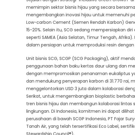
memimpin sektor bisnis hijau yang secara bersa
mengembangkan inovasi hijau untuk memenuhi perm
Low-carbon Cement (Semen Rendah Karbon) Genera
15-20%. Selain itu, SCG sedang mempersiapkan diri
seperti SAMEA (Asia Selatan, Timur Tengah, Afrika)
dalam persiapan untuk memproduksi resin dengan k
Unit bisnis SCG, SCGP (SCG Packaging), aktif me
penggunaan bahan baku kertas daur ulang dan men
dengan mempromosikan penanaman eukaliptus ya
dan mendukung penyerapan karbon di 31.770 rai, me
menggelontorkan USD 3 juta dalam kolaborasi deng
Serikat, untuk mengembangkan bioplastic berbahan
tren bisnis hijau dan membangun kolaborasi linta
lingkungan. Di Indonesia, komitmen ini dapat dilih
perusahaan di bawah SCGP Indonesia, PT Fajar Sury
Tanah Air, yang telah tersertifikasi Eco Label, sertif
Stewardship Council®).