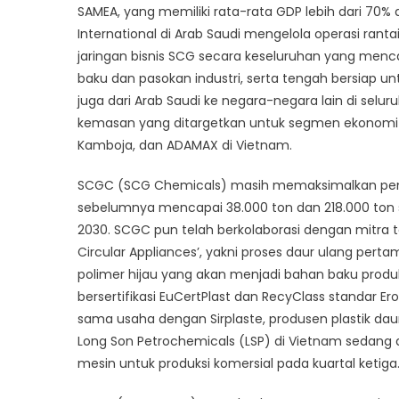
SAMEA, yang memiliki rata-rata GDP lebih dari 70%
International di Arab Saudi mengelola operasi ra
jaringan bisnis SCG secara keseluruhan yang men
baku dan pasokan industri, serta tengah bersiap unt
juga dari Arab Saudi ke negara-negara lain di sel
kemasan yang ditargetkan untuk segmen ekonomi pe
Kamboja, dan ADAMAX di Vietnam.
SCGC (SCG Chemicals) masih memaksimalkan penj
sebelumnya mencapai 38.000 ton dan 218.000 ton s
2030. SCGC pun telah berkolaborasi dengan mitra
Circular Appliances’, yakni proses daur ulang pert
polimer hijau yang akan menjadi bahan baku produk
bersertifikasi EuCertPlast dan RecyClass standar Er
sama usaha dengan Sirplaste, produsen plastik daur
Long Son Petrochemicals (LSP) di Vietnam sedang
mesin untuk produksi komersial pada kuartal ketiga