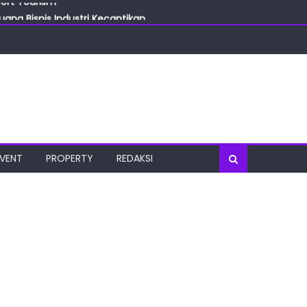
ang Bisnis Industri Kecantikan
las
oratorium Terkini
osial
port Tourism
EVENT
PROPERTY
REDAKSI