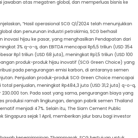
i jawaban atas megatren global, dan memperluas bisnis ke
naan
laskan, “Hasil operasional SCG Q1/2024 telah menunjukkan
lobal dan penurunan industri petrokimia, SCG berhasil
 inovasi hijau ke pasar, yang menghasilkan Pendapatan dari
i
meningkat 3% q-o-q, dan EBITDA mencapai Rp5,5 triliun (USD 354
esar Rp1 triliun (USD 68 juta), meningkat Rp1,5 triliun (USD 100
bangan produk-produk hijau inovatif (SCG Green Choice) yang
ibusi pada pengurangan emisi karbon, di antaranya semen
buhan
anjutan. Penjualan produk-produk SCG Green Choice mencapai
i total penjualan, meningkat Rp484,3 juta (USD 31,2 juta) q-o-q,
r 230.000 ton. Pada saat yang sama, pengurangan biaya yang
es produksi ramah lingkungan, dengan pabrik semen Thailand
natif menjadi 47%. Selain itu, The Siam Cement Public
 Singapura sejak 1 April, memberikan jalur baru bagi investor
” di bawah kepemimpinan Thammasak, SCG bertujuan untuk