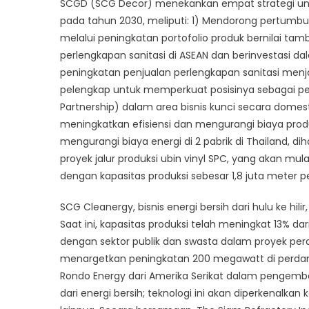
SCGD (SCG Decor) menekankan empat strategi unt
pada tahun 2030, meliputi: 1) Mendorong pertumbu
melalui peningkatan portofolio produk bernilai tam
perlengkapan sanitasi di ASEAN dan berinvestasi da
peningkatan penjualan perlengkapan sanitasi menjad
pelengkap untuk memperkuat posisinya sebagai pe
Partnership) dalam area bisnis kunci secara domes
meningkatkan efisiensi dan mengurangi biaya produk
mengurangi biaya energi di 2 pabrik di Thailand, d
proyek jalur produksi ubin vinyl SPC, yang akan mu
dengan kapasitas produksi sebesar 1,8 juta meter p
SCG Cleanergy, bisnis energi bersih dari hulu ke hil
Saat ini, kapasitas produksi telah meningkat 13% da
dengan sektor publik dan swasta dalam proyek perda
menargetkan peningkatan 200 megawatt di perdang
Rondo Energy dari Amerika Serikat dalam pengemb
dari energi bersih; teknologi ini akan diperkenalka