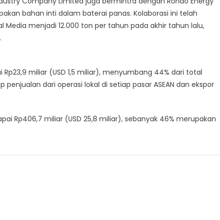
ndustry Company Limited juga bermintra dengan Rondo Energy
n bahan inti dalam baterai panas. Kolaborasi ini telah
Media menjadi 12.000 ton per tahun pada akhir tahun lalu,
.
p23,9 miliar (USD 1,5 miliar), menyumbang 44% dari total
penjualan dari operasi lokal di setiap pasar ASEAN dan ekspor
apai Rp406,7 miliar (USD 25,8 miliar), sebanyak 46% merupakan