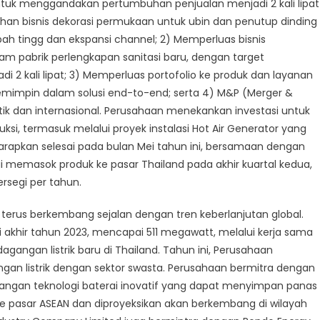
uk menggandakan pertumbuhan penjualan menjadi 2 kali lipat
han bisnis dekorasi permukaan untuk ubin dan penutup dinding
bah tingg dan ekspansi channel; 2) Memperluas bisnis
lam pabrik perlengkapan sanitasi baru, dengan target
i 2 kali lipat; 3) Memperluas portofolio ke produk dan layanan
mimpin dalam solusi end-to-end; serta 4) M&P (Merger &
tik dan internasional. Perusahaan menekankan investasi untuk
si, termasuk melalui proyek instalasi Hot Air Generator yang
iharapkan selesai pada bulan Mei tahun ini, bersamaan dengan
lai memasok produk ke pasar Thailand pada akhir kuartal kedua,
ersegi per tahun.
ir, terus berkembang sejalan dengan tren keberlanjutan global.
ri akhir tahun 2023, mencapai 511 megawatt, melalui kerja sama
gangan listrik baru di Thailand. Tahun ini, Perusahaan
an listrik dengan sektor swasta. Perusahaan bermitra dengan
angan teknologi baterai inovatif yang dapat menyimpan panas
n ke pasar ASEAN dan diproyeksikan akan berkembang di wilayah