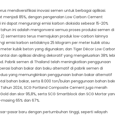
us mendiversifikasi inovasi semen untuk berbagai aplikasi.
at menjadi 85%, dengan pengenalan Low Carbon Cement
i ini dapat mengurangi emisi karbon dioksida sebesar 15-20%
n tahun ini adalah mengonversi semua proses produksi semen di
 2) sementara terus memajukan produk low-carbon lainnya
i emisi karbon setidaknya 25 kilogram per meter kubik atau
meter kubik beton yang digunakan; dan Tiger Décor Low Carbon
antai dan aplikasi dinding dekoratif yang mengeluarkan 38% leb
d. Pabrik semen di Thailand telah meningkatkan penggunaan
perasi bahan bakar dan baku alternatif di pabrik semen di
edua yang memungkinkan penggunaan bahan bakar alternatif
total bahan bakar, serta 8.000 ton/bulan penggunaan bahan bak
u. Tahun 2024, SCG Portland Composite Cement juga meraih
 Gold dan skor 95,8%, serta SCG Smartblock dan SCG Mortar yan
-masing 65% dan 67%.
pasar-pasar baru dengan pertumbuhan tinggi, seperti wilayah