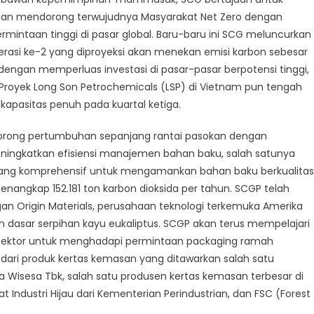
maan mendorong terwujudnya Masyarakat Net Zero dengan
intaan tinggi di pasar global. Baru-baru ini SCG meluncurkan
si ke-2 yang diproyeksi akan menekan emisi karbon sebesar
 dengan memperluas investasi di pasar-pasar berpotensi tinggi,
. Proyek Long Son Petrochemicals (LSP) di Vietnam pun tengah
apasitas penuh pada kuartal ketiga.
ndorong pertumbuhan sepanjang rantai pasokan dengan
ingkatkan efisiensi manajemen bahan baku, salah satunya
ng komprehensif untuk mengamankan bahan baku berkualitas
nangkap 152.181 ton karbon dioksida per tahun. SCGP telah
an Origin Materials, perusahaan teknologi terkemuka Amerika
 dasar serpihan kayu eukaliptus. SCGP akan terus mempelajari
s sektor untuk menghadapi permintaan packaging ramah
at dari produk kertas kemasan yang ditawarkan salah satu
a Wisesa Tbk, salah satu produsen kertas kemasan terbesar di
ikat Industri Hijau dari Kementerian Perindustrian, dan FSC (Forest