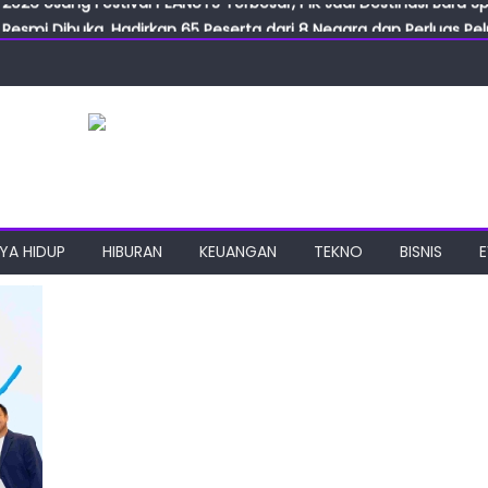
Resmi Dibuka, Hadirkan 65 Peserta dari 8 Negara dan Perluas Pelu
Resmikan ILF dan IGT Expo 2026, Industri Manufaktur Siap Naik Ke
ab Expo 2026 Resmi Digelar, Tampilkan Teknologi Medis dan Lab
ngan Gulirkan Program Jumat Berkah, Wujud Nyata Kepedulian S
2026 Usung Festival PEANUTS Terbesar, PIK Jadi Destinasi Baru S
YA HIDUP
HIBURAN
KEUANGAN
TEKNO
BISNIS