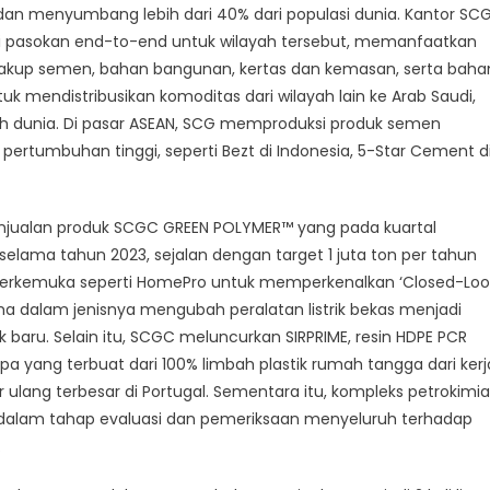
 dan menyumbang lebih dari 40% dari populasi dunia. Kantor SC
ntai pasokan end-to-end untuk wilayah tersebut, memanfaatkan
cakup semen, bahan bangunan, kertas dan kemasan, serta baha
uk mendistribusikan komoditas dari wilayah lain ke Arab Saudi,
uruh dunia. Di pasar ASEAN, SCG memproduksi produk semen
rtumbuhan tinggi, seperti Bezt di Indonesia, 5-Star Cement d
ualan produk SCGC GREEN POLYMER™ yang pada kuartal
elama tahun 2023, sejalan dengan target 1 juta ton per tahun
 terkemuka seperti HomePro untuk memperkenalkan ‘Closed-Lo
ama dalam jenisnya mengubah peralatan listrik bekas menjadi
 baru. Selain itu, SCGC meluncurkan SIRPRIME, resin HDPE PCR
opa yang terbuat dari 100% limbah plastik rumah tangga dari kerj
 ulang terbesar di Portugal. Sementara itu, kompleks petrokimia
 dalam tahap evaluasi dan pemeriksaan menyeluruh terhadap
.