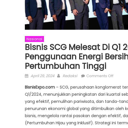
Nasional
Bisnis SCG Melesat Di Q1 2
Penggunaan Energi Bersih
Pertumbuhan Tinggi
Posted
Author
on
April 29, 2024
Redaksi
Comments Off
on
Bisnis
BisnisExpo.com
– SCG, perusahaan konglomerat terk
SCG
Q1/2024, menunjukkan peningkatan dari kuartal se
Melesat
yang efektif, pemulihan pariwisata, dan tanda-ta
di
Q1
penurunan ekonomi global yang ditimbulkan oleh
2024
bisnis, mengelola rantai pasokan dengan efektif, da
melalui
(Pertumbuhan Hijau yang Inklusif). Strategi ini t
Inovasi