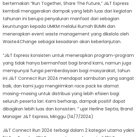
Run,
bertemakan “Run Together, Share The Future,” J&T Express
Berlari
kembali menggerakan dampak yang lebih luas dari kegiatan
Bersama
tahunan ini berupa penyaluran manfaat dari sebagian
Mendukung
keuntungan kepada UMKM melalui Rumah BUMN dan
UMKM
menerapkan event waste management yang dikelola oleh
dan
Waste4Change sebagai kesadaran akan keberlanjutan.
Keberlanjutan
“J&T Express konsisten untuk menerapkan program-program
yang tidak hanya bermanfaat bagi brand kami, namun juga
mempunyai fungsi pemberdayaan bagi masyarakat, tahun
ini J&T Connect Run 2024 mendapat sambutan yang sangat
baik, dan kami juga mengirimkan race pack ke alamat
masing-masing untuk distribusi yang lebih efisien bagi
seluruh peserta lari. Kami berharap, dampak positif dapat
dibagikan lebih luas dan konsisten. ” ujar Herline Septia, Brand
Manager J&T Express, Minggu (14/7/2024)
J&T Connect Run 2024 terbagi dalam 2 kategori utama yakni