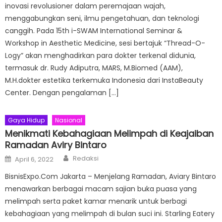
inovasi revolusioner dalam peremajaan wajah,
menggabungkan seni, ilmu pengetahuan, dan teknologi
canggih. Pada 15th i-SWAM International Seminar &
Workshop in Aesthetic Medicine, sesi bertajuk “Thread-O-
Logy” akan menghadirkan para dokter terkenal didunia,
termasuk dr. Rudy Adiputra, MARS, M.Biomed (AAM),
M.H.dokter estetika terkemuka Indonesia dari InstaBeauty
Center. Dengan pengalaman […]
Gaya Hidup
Nasional
Menikmati Kebahagiaan Melimpah di Keajaiban
Ramadan Aviry Bintaro
Author
Posted
Redaksi
April 6, 2022
on
BisnisExpo.Com Jakarta – Menjelang Ramadan, Aviary Bintaro
menawarkan berbagai macam sajian buka puasa yang
melimpah serta paket kamar menarik untuk berbagi
kebahagiaan yang melimpah di bulan suci ini. Starling Eatery