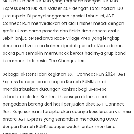
5K Fun Run dan 10K Run yang terpecah menjadi 10K Run
Express serta 10K Run Master 45+ dengan total hadiah 100
juta rupiah. Di penyelenggaraan spesial tahun ini, J&T
Connect Run menyediakan official finisher medal dengan
grafir ukiran nama peserta dan finish time secara gratis.
Lebih lanjut, tersedianya Race Village Area yang lengkap
dengan aktivasi dan kuliner dipadati peserta. Kemeriahan
acara pun semakin memuncak berkat hadirnya grup band
kenamaan Indonesia, The Changcuters.
Sebagai ekstensi dari kegiatan J&T Connect Run 2024, J&T
Express bekerja sama dengan Rumah BUMN untuk
mendistribusikan dukungan konkret bagi UMKM se-
Jabodetabek dan Banten, khususnya dalam aspek
pengadaan barang dari hasil penjualan tiket J&T Connect
Run. Kerja sama ini tercipta akan adanya keselarasan visi misi
antara J&T Express yang senantiasa mendukung UMKM
dengan Rumah BUMN sebagai wadah untuk membina