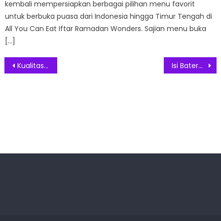
kembali mempersiapkan berbagai pilihan menu favorit
untuk berbuka puasa dari Indonesia hingga Timur Tengah di
All You Can Eat Iftar Ramadan Wonders. Sajian menu buka
[…]
Post
Kualitas Bath Bomb Local yang Dapat Bersaing Internasional
Isi Baterai Ponsel dengan Cepat di Mobil Berkat ANKER 613 magGo Car Charger
navigation