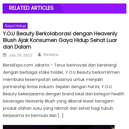
RELATED ARTICLES
Gaya Hidup
Y.O.U Beauty Berkolaborasi dengan Heavenly
Blush Ajak Konsumen Gaya Hidup Sehat Luar
dan Dalam
Author
Posted
Redaksi
July 29, 2022
on
BisnisExpo.com Jakarta – Terus berinovasi dan bersinergi
dengan berbagai stake holder, Y.O.U Beauty berkomitmen
membuka kesempatan seluasnya untuk menjalin
partnership lintas industri. Sejalan dengan hal ini, Y.O.U
Beauty bekerjasama dengan brand lokal dari kategori health
beverages Heavenly Blush yang dikenal lewat beragam
produk olahan susu yang nikmat dan sehat bagi tubuh.
Kerjasama ini bermula dari […]