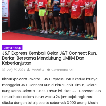
Gaya Hidup
J&T Express Kembali Gelar J&T Connect Run,
Berlari Bersama Mendukung UMKM Dan
Keberlanjutan
Posted
Author
on
July 14, 2024
Redaksi
Comments Off
on
J&T
BisnisExpo.com
Jakarta – J&T Express untuk kedua kalinya
Express
menggelar J&T Connect Run di Plaza Parkir Timur, Gelora
Kembali
Bung Karno, Jakarta Pusat. Tahun ini, tiket J&T Connect Run
Gelar
J&T
terjual habis dalam kurun waktu 24 jam sejak registrasi
Connect
dibuka dengan total peserta sebanyak 3.000 orang. Masih