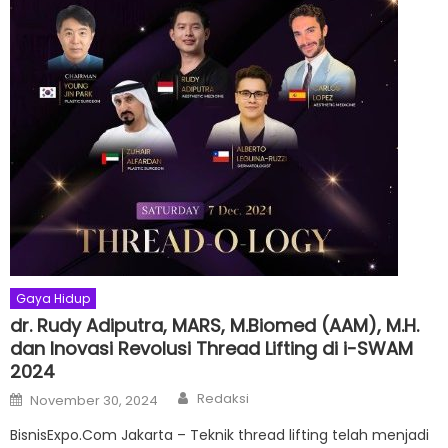
Gaya Hidup
dr. Rudy Adiputra, MARS, M.Biomed (AAM), M.H.
dan Inovasi Revolusi Thread Lifting di i-SWAM
2024
Author
Posted
Redaksi
November 30, 2024
on
BisnisExpo.Com Jakarta – Teknik thread lifting telah menjadi