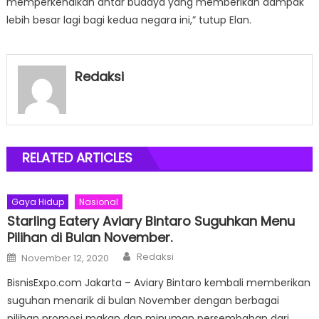
memperkenalkan antar budaya yang memberikan dampak
lebih besar lagi bagi kedua negara ini,” tutup Elan.
Redaksi
RELATED ARTICLES
Gaya Hidup
Nasional
Starling Eatery Aviary Bintaro Suguhkan Menu
Pilihan di Bulan November.
Author
Posted
Redaksi
November 12, 2020
on
BisnisExpo.com Jakarta – Aviary Bintaro kembali memberikan
suguhan menarik di bulan November dengan berbagai
pilihan promosi makan dan minuman persembahan dari