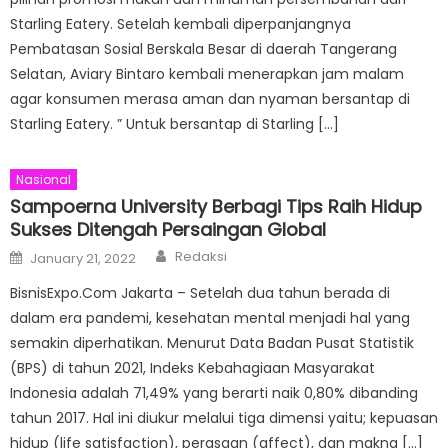
Starling Eatery. Setelah kembali diperpanjangnya
Pembatasan Sosial Berskala Besar di daerah Tangerang
Selatan, Aviary Bintaro kembali menerapkan jam malam
agar konsumen merasa aman dan nyaman bersantap di
Starling Eatery. ” Untuk bersantap di Starling […]
Nasional
Sampoerna University Berbagi Tips Raih Hidup
Sukses Ditengah Persaingan Global
Author
Posted
Redaksi
January 21, 2022
on
BisnisExpo.Com Jakarta – Setelah dua tahun berada di
dalam era pandemi, kesehatan mental menjadi hal yang
semakin diperhatikan. Menurut Data Badan Pusat Statistik
(BPS) di tahun 2021, Indeks Kebahagiaan Masyarakat
Indonesia adalah 71,49% yang berarti naik 0,80% dibanding
tahun 2017. Hal ini diukur melalui tiga dimensi yaitu; kepuasan
hidup (life satisfaction), perasaan (affect), dan makna […]