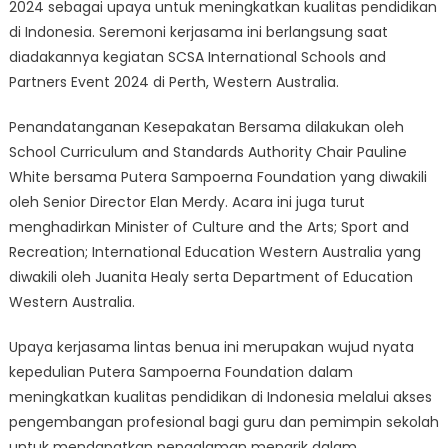
Australia,
2024 sebagai upaya untuk meningkatkan kualitas pendidikan
Putera
di Indonesia. Seremoni kerjasama ini berlangsung saat
Sampoerna
diadakannya kegiatan SCSA International Schools and
Foundation
Partners Event 2024 di Perth, Western Australia.
Komitmen
Tingkatkan
Penandatanganan Kesepakatan Bersama dilakukan oleh
Kualitas
School Curriculum and Standards Authority Chair Pauline
Pendidikan
White bersama Putera Sampoerna Foundation yang diwakili
di
oleh Senior Director Elan Merdy. Acara ini juga turut
Indonesia
menghadirkan Minister of Culture and the Arts; Sport and
Recreation; International Education Western Australia yang
diwakili oleh Juanita Healy serta Department of Education
Western Australia.
Upaya kerjasama lintas benua ini merupakan wujud nyata
kepedulian Putera Sampoerna Foundation dalam
meningkatkan kualitas pendidikan di Indonesia melalui akses
pengembangan profesional bagi guru dan pemimpin sekolah
untuk mendapatkan pengalaman menarik dalam