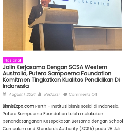
Nasional
Jalin Kerjasama Dengan SCSA Western
Australia, Putera Sampoerna Foundation
Komitmen Tingkatkan Kualitas Pendidikan Di
Indonesia
Posted
Author
on
August 1, 2024
Redaksi
Comments Off
on
Jalin
BisnisExpo.com
Perth – Institusi bisnis sosial di Indonesia,
Kerjasama
Putera Sampoerna Foundation telah melakukan
dengan
penandatanganan Kesepakatan Bersama dengan School
SCSA
Western
Curriculum and Standards Authority (SCSA) pada 28 Juli