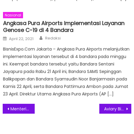
Nasional
Angkasa Pura Airports Implementasi Layanan
Genose C-19 di 4 Bandara
Author
Posted
Redaksi
April 22, 2021
on
BisnisExpo.Com Jakarta – Angkasa Pura Airports melanjutkan
implementasi layanan tersebut di 4 bandara pada minggu
ini. Keempat bandara tersebut yaitu Bandara Sentani
Jayapura pada Rabu 21 April ini, Bandara SAMS Sepinggan
Balikpapan dan Bandara Syamsudin Noor Banjarmasin pada
Kamis 22 April, serta Bandara Pattimura Ambon pada Jumat
23 April. Direktur Utama Angkasa Pura Airports (AP […]
Post
Menteri Perdagangan Resmi Buka Pameran Internasional IndoBeauty Expo 2024
Aviary Bintaro Berikan Pengalaman Makan Sepuasnya Tanpa Batasan Waktu ”The Brunch Bash”
navigation