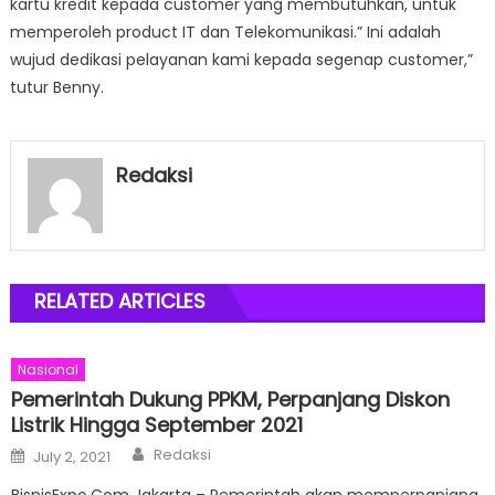
kartu kredit kepada customer yang membutuhkan, untuk
memperoleh product IT dan Telekomunikasi.” Ini adalah
wujud dedikasi pelayanan kami kepada segenap customer,”
tutur Benny.
Redaksi
RELATED ARTICLES
Nasional
Pemerintah Dukung PPKM, Perpanjang Diskon
Listrik Hingga September 2021
Author
Posted
Redaksi
July 2, 2021
on
BisnisExpo.Com Jakarta – Pemerintah akan memperpanjang