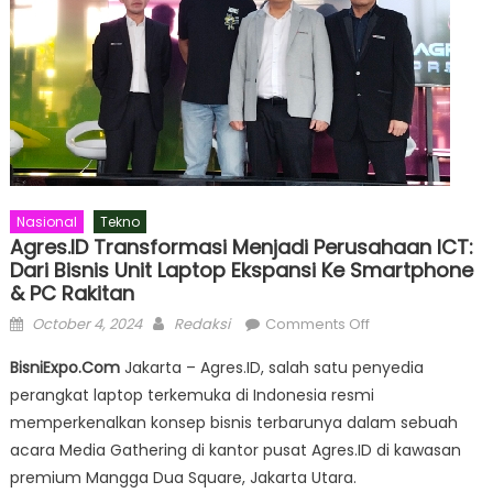
Nasional
Tekno
Agres.ID Transformasi Menjadi Perusahaan ICT:
Dari Bisnis Unit Laptop Ekspansi Ke Smartphone
& PC Rakitan
Posted
Author
on
October 4, 2024
Redaksi
Comments Off
on
Agres.ID
BisniExpo.Com
Jakarta – Agres.ID, salah satu penyedia
Transformasi
perangkat laptop terkemuka di Indonesia resmi
Menjadi
memperkenalkan konsep bisnis terbarunya dalam sebuah
Perusahaan
ICT:
acara Media Gathering di kantor pusat Agres.ID di kawasan
dari
premium Mangga Dua Square, Jakarta Utara.