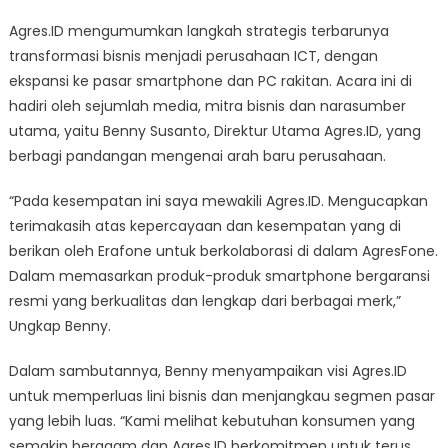
Bisnis
Unit
Agres.ID mengumumkan langkah strategis terbarunya
Laptop
transformasi bisnis menjadi perusahaan ICT, dengan
Ekspansi
ekspansi ke pasar smartphone dan PC rakitan. Acara ini di
ke
hadiri oleh sejumlah media, mitra bisnis dan narasumber
Smartphone
utama, yaitu Benny Susanto, Direktur Utama Agres.ID, yang
&
berbagi pandangan mengenai arah baru perusahaan.
PC
Rakitan
“Pada kesempatan ini saya mewakili Agres.ID. Mengucapkan
terimakasih atas kepercayaan dan kesempatan yang di
berikan oleh Erafone untuk berkolaborasi di dalam AgresFone.
Dalam memasarkan produk-produk smartphone bergaransi
resmi yang berkualitas dan lengkap dari berbagai merk,”
Ungkap Benny.
Dalam sambutannya, Benny menyampaikan visi Agres.ID
untuk memperluas lini bisnis dan menjangkau segmen pasar
yang lebih luas. “Kami melihat kebutuhan konsumen yang
semakin beragam dan Agres.ID berkomitmen untuk terus