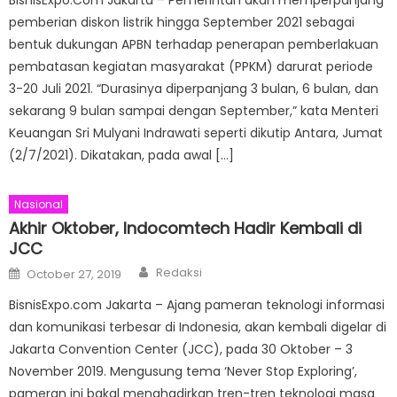
pemberian diskon listrik hingga September 2021 sebagai
bentuk dukungan APBN terhadap penerapan pemberlakuan
pembatasan kegiatan masyarakat (PPKM) darurat periode
3-20 Juli 2021. “Durasinya diperpanjang 3 bulan, 6 bulan, dan
sekarang 9 bulan sampai dengan September,” kata Menteri
Keuangan Sri Mulyani Indrawati seperti dikutip Antara, Jumat
(2/7/2021). Dikatakan, pada awal […]
Nasional
Akhir Oktober, Indocomtech Hadir Kembali di
JCC
Author
Posted
Redaksi
October 27, 2019
on
BisnisExpo.com Jakarta – Ajang pameran teknologi informasi
dan komunikasi terbesar di Indonesia, akan kembali digelar di
Jakarta Convention Center (JCC), pada 30 Oktober – 3
November 2019. Mengusung tema ‘Never Stop Exploring’,
pameran ini bakal menghadirkan tren-tren teknologi masa