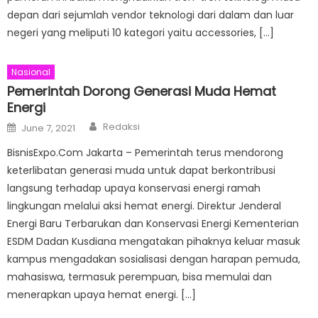
depan dari sejumlah vendor teknologi dari dalam dan luar
negeri yang meliputi 10 kategori yaitu accessories, […]
Nasional
Pemerintah Dorong Generasi Muda Hemat
Energi
Author
Posted
Redaksi
June 7, 2021
on
BisnisExpo.Com Jakarta – Pemerintah terus mendorong
keterlibatan generasi muda untuk dapat berkontribusi
langsung terhadap upaya konservasi energi ramah
lingkungan melalui aksi hemat energi. Direktur Jenderal
Energi Baru Terbarukan dan Konservasi Energi Kementerian
ESDM Dadan Kusdiana mengatakan pihaknya keluar masuk
kampus mengadakan sosialisasi dengan harapan pemuda,
mahasiswa, termasuk perempuan, bisa memulai dan
menerapkan upaya hemat energi. […]