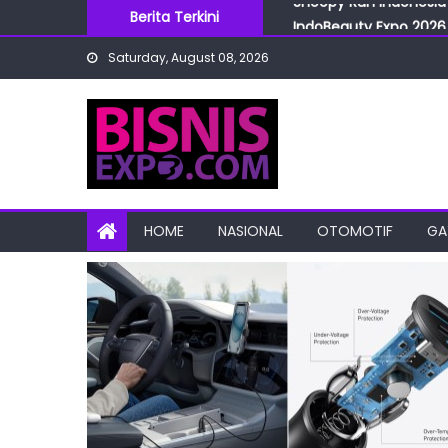
Skip
Berita Terkini
IndoBeauty Expo 2026 
to
Menteri Perindustrian 
Saturday, August 08, 2026
content
IndoHealthcare Gakesl
BRI Cabang Mega Kuni
Snoopy Run Indonesia 
HOME
NASIONAL
OTOMOTIF
GA