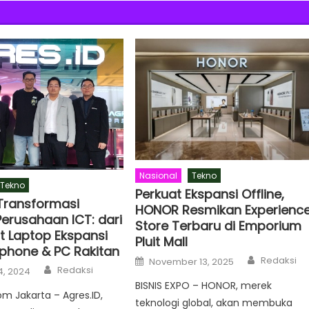
Nasional
Tekno
Tekno
Perkuat Ekspansi Offline,
 Transformasi
HONOR Resmikan Experienc
Perusahaan ICT: dari
Store Terbaru di Emporium
it Laptop Ekspansi
Pluit Mall
phone & PC Rakitan
Author
Posted
Redaksi
November 13, 2025
Author
on
Redaksi
4, 2024
BISNIS EXPO – HONOR, merek
om Jakarta – Agres.ID,
teknologi global, akan membuka