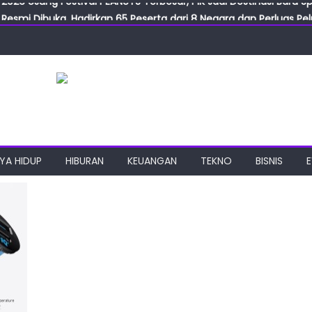
Resmi Dibuka, Hadirkan 65 Peserta dari 8 Negara dan Perluas Pelu
Resmikan ILF dan IGT Expo 2026, Industri Manufaktur Siap Naik Ke
ab Expo 2026 Resmi Digelar, Tampilkan Teknologi Medis dan Lab
ngan Gulirkan Program Jumat Berkah, Wujud Nyata Kepedulian S
2026 Usung Festival PEANUTS Terbesar, PIK Jadi Destinasi Baru S
YA HIDUP
HIBURAN
KEUANGAN
TEKNO
BISNIS