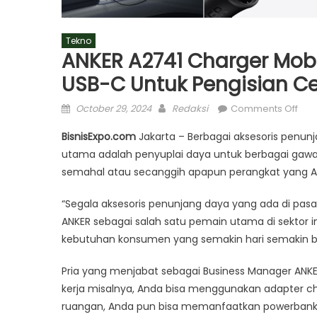
Tekno
ANKER A2741 Charger Mobi
USB-C Untuk Pengisian C
Posted
Author
on
October 29, 2024
Redaksi
Comments Off
on
ANK
BisnisExpo.com
Jakarta – Berbagai aksesoris penun
A27
utama adalah penyuplai daya untuk berbagai gawa
Cha
semahal atau secanggih apapun perangkat yang Anda
Mobi
Den
“Segala aksesoris penunjang daya yang ada di pasar
Fitur
ANKER sebagai salah satu pemain utama di sektor i
Port
USB
kebutuhan konsumen yang semakin hari semakin bes
A
dan
Pria yang menjabat sebagai Business Manager ANKE
USB
kerja misalnya, Anda bisa menggunakan adapter ch
C
ruangan, Anda pun bisa memanfaatkan powerbank 