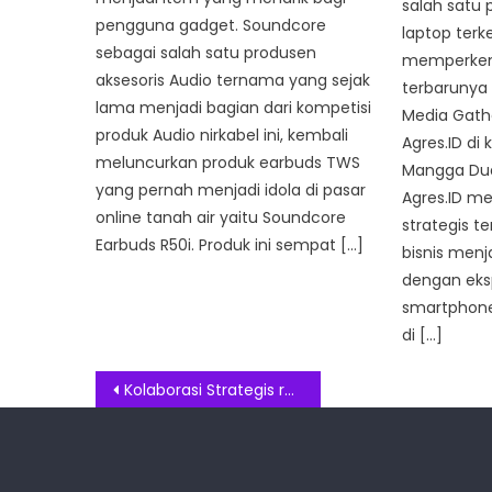
salah satu
pengguna gadget. Soundcore
laptop terk
sebagai salah satu produsen
memperkena
aksesoris Audio ternama yang sejak
terbarunya
lama menjadi bagian dari kompetisi
Media Gathe
produk Audio nirkabel ini, kembali
Agres.ID d
meluncurkan produk earbuds TWS
Mangga Dua 
yang pernah menjadi idola di pasar
Agres.ID 
online tanah air yaitu Soundcore
strategis t
Earbuds R50i. Produk ini sempat […]
bisnis menj
dengan eks
smartphone 
di […]
Post
Kolaborasi Strategis realme dan Honor of Kings: Kesempurnaan Gaming dan Teknologi
navigation