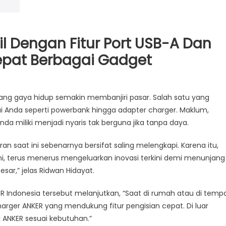
l Dengan Fitur Port USB-A Dan
epat Berbagai Gadget
ER
jang gaya hidup semakin membanjiri pasar. Salah satu yang
41
i Anda seperti powerbank hingga adapter charger. Maklum,
rger
 miliki menjadi nyaris tak berguna jika tanpa daya.
l
gan
an saat ini sebenarnya bersifat saling melengkapi. Karena itu,
ni, terus menerus mengeluarkan inovasi terkini demi menunjang
-
ar,” jelas Ridwan Hidayat.
R Indonesia tersebut melanjutkan, “Saat di rumah atau di temp
-
arger ANKER yang mendukung fitur pengisian cepat. Di luar
ANKER sesuai kebutuhan.”