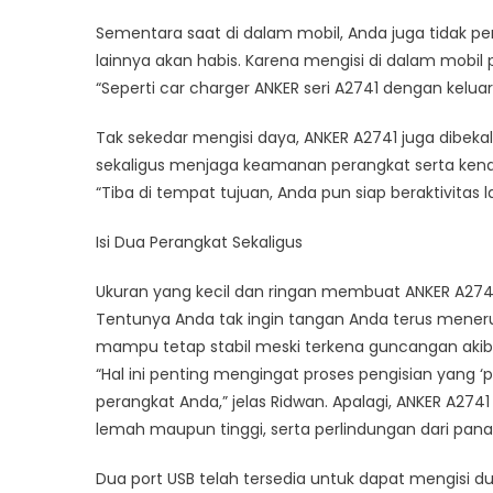
Unt
Pen
Sementara saat di dalam mobil, Anda juga tidak pe
Cep
lainnya akan habis. Karena mengisi di dalam mobil pu
Ber
“Seperti car charger ANKER seri A2741 dengan kelua
Gad
Tak sekedar mengisi daya, ANKER A2741 juga dibeka
sekaligus menjaga keamanan perangkat serta kendar
“Tiba di tempat tujuan, Anda pun siap beraktivitas la
Isi Dua Perangkat Sekaligus
Ukuran yang kecil dan ringan membuat ANKER A274
Tentunya Anda tak ingin tangan Anda terus menerus
mampu tetap stabil meski terkena guncangan akibat
“Hal ini penting mengingat proses pengisian yan
perangkat Anda,” jelas Ridwan. Apalagi, ANKER A2741
lemah maupun tinggi, serta perlindungan dari pana
Dua port USB telah tersedia untuk dapat mengisi d