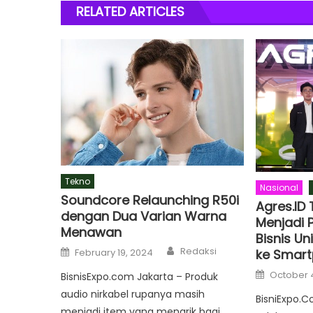
RELATED ARTICLES
Tekno
Nasional
Soundcore Relaunching R50i
Agres.ID
dengan Dua Varian Warna
Menjadi 
Menawan
Bisnis Un
Author
Posted
Redaksi
February 19, 2024
ke Smart
on
Posted
October 
BisnisExpo.com Jakarta – Produk
on
audio nirkabel rupanya masih
BisniExpo.C
menjadi item yang menarik bagi