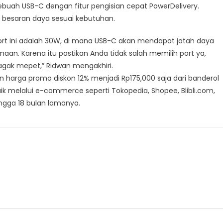
ebuah USB-C dengan fitur pengisian cepat PowerDelivery.
besaran daya sesuai kebutuhan.
ort ini adalah 30W, di mana USB-C akan mendapat jatah daya
aan. Karena itu pastikan Anda tidak salah memilih port ya,
gak mepet,” Ridwan mengakhiri.
 harga promo diskon 12% menjadi Rp175,000 saja dari banderol
ik melalui e-commerce seperti Tokopedia, Shopee, Blibli.com,
ngga 18 bulan lamanya.