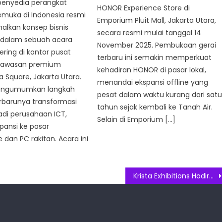
 penyedia perangkat
HONOR Experience Store di
emuka di Indonesia resmi
Emporium Pluit Mall, Jakarta Utara,
lkan konsep bisnis
secara resmi mulai tanggal 14
 dalam sebuah acara
November 2025. Pembukaan gerai
ring di kantor pusat
terbaru ini semakin memperkuat
i kawasan premium
kehadiran HONOR di pasar lokal,
Square, Jakarta Utara.
menandai ekspansi offline yang
mengumumkan langkah
pesat dalam waktu kurang dari sat
erbarunya transformasi
tahun sejak kembali ke Tanah Air.
adi perusahaan ICT,
Selain di Emporium […]
pansi ke pasar
dan PC rakitan. Acara ini
Krista Exhibitions Hadirkan Pameran Internasional PRO AVL 2024, Ajang Besar Industri Teknologi Audio Visual Lighting dan Musik