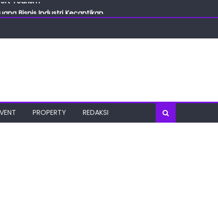
ang Bisnis Industri Kecantikan
las
oratorium Terkini
osial
port Tourism
EVENT
PROPERTY
REDAKSI