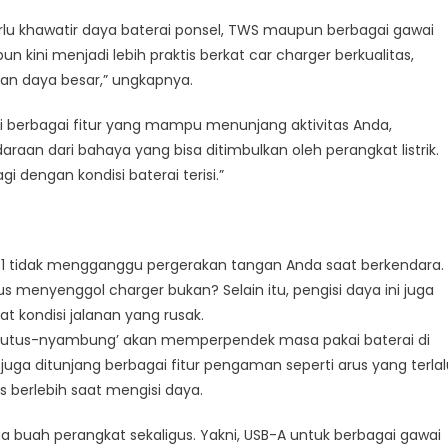
uk
gisian
rlu khawatir daya baterai ponsel, TWS maupun berbagai gawai
at
n kini menjadi lebih praktis berkat car charger berkualitas,
bagai
ran daya besar,” ungkapnya.
get
li berbagai fitur yang mampu menunjang aktivitas Anda,
aan dari bahaya yang bisa ditimbulkan oleh perangkat listrik.
gi dengan kondisi baterai terisi.”
1 tidak mengganggu pergerakan tangan Anda saat berkendara.
 menyenggol charger bukan? Selain itu, pengisi daya ini juga
 kondisi jalanan yang rusak.
g ‘putus-nyambung’ akan memperpendek masa pakai baterai di
 juga ditunjang berbagai fitur pengaman seperti arus yang terlal
s berlebih saat mengisi daya.
ua buah perangkat sekaligus. Yakni, USB-A untuk berbagai gawai