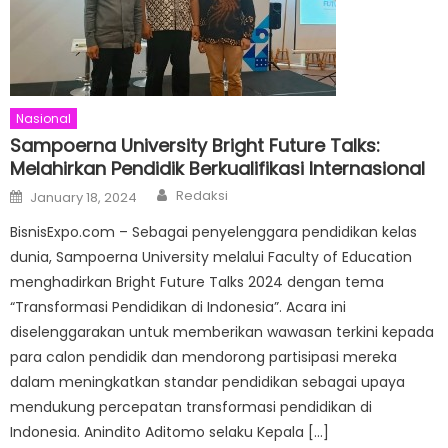
Nasional
Sampoerna University Bright Future Talks:
Melahirkan Pendidik Berkualifikasi Internasional
Author
Posted
Redaksi
January 18, 2024
on
BisnisExpo.com – Sebagai penyelenggara pendidikan kelas
dunia, Sampoerna University melalui Faculty of Education
menghadirkan Bright Future Talks 2024 dengan tema
“Transformasi Pendidikan di Indonesia”. Acara ini
diselenggarakan untuk memberikan wawasan terkini kepada
para calon pendidik dan mendorong partisipasi mereka
dalam meningkatkan standar pendidikan sebagai upaya
mendukung percepatan transformasi pendidikan di
Indonesia. Anindito Aditomo selaku Kepala […]