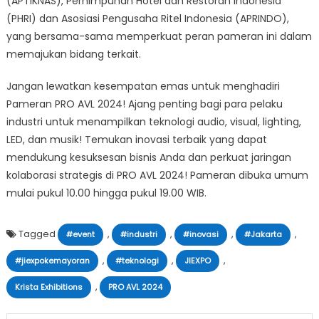
(APTIKNAS), Perhimpunan Hotel dan Restoran Indonesia
(PHRI) dan Asosiasi Pengusaha Ritel Indonesia (APRINDO),
yang bersama-sama memperkuat peran pameran ini dalam
memajukan bidang terkait.
Jangan lewatkan kesempatan emas untuk menghadiri
Pameran PRO AVL 2024! Ajang penting bagi para pelaku
industri untuk menampilkan teknologi audio, visual, lighting,
LED, dan musik! Temukan inovasi terbaik yang dapat
mendukung kesuksesan bisnis Anda dan perkuat jaringan
kolaborasi strategis di PRO AVL 2024! Pameran dibuka umum
mulai pukul 10.00 hingga pukul 19.00 WIB.
Tagged
,
,
,
,
#event
#industri
#inovasi
#Jakarta
,
,
,
#jiexpokemayoran
#teknologi
JIEXPO
,
Krista Exhibitions
PRO AVL 2024