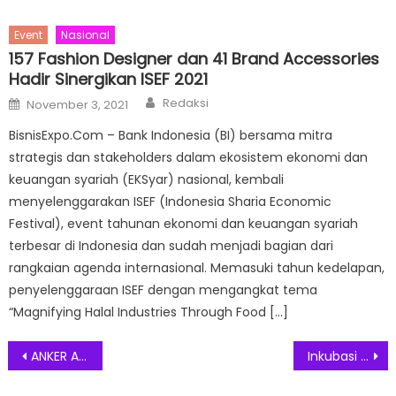
Event
Nasional
157 Fashion Designer dan 41 Brand Accessories
Hadir Sinergikan ISEF 2021
Author
Posted
Redaksi
November 3, 2021
on
BisnisExpo.Com – Bank Indonesia (BI) bersama mitra
strategis dan stakeholders dalam ekosistem ekonomi dan
keuangan syariah (EKSyar) nasional, kembali
menyelenggarakan ISEF (Indonesia Sharia Economic
Festival), event tahunan ekonomi dan keuangan syariah
terbesar di Indonesia dan sudah menjadi bagian dari
rangkaian agenda internasional. Memasuki tahun kedelapan,
penyelenggaraan ISEF dengan mengangkat tema
“Magnifying Halal Industries Through Food […]
Post
ANKER A2741 Charger Mobil Dengan Fitur Port USB-A dan USB-C Untuk Pengisian Cepat Berbagai Gadget
Inkubasi Bisnis J&T Connect Preneur Umumkan 10 Pemenang Modal Usaha 300 Juta Rupiah
navigation