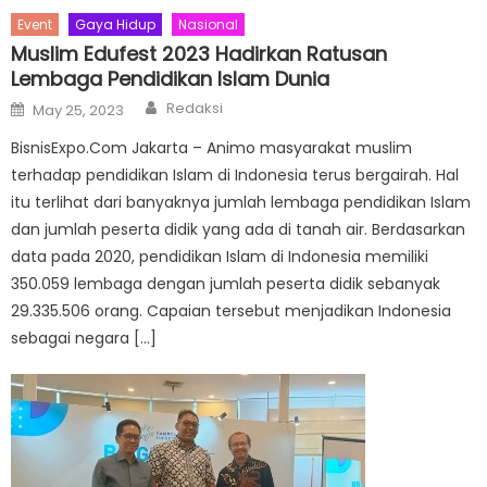
Event
Gaya Hidup
Nasional
Muslim Edufest 2023 Hadirkan Ratusan
Lembaga Pendidikan Islam Dunia
Author
Posted
Redaksi
May 25, 2023
on
BisnisExpo.Com Jakarta – Animo masyarakat muslim
terhadap pendidikan Islam di Indonesia terus bergairah. Hal
itu terlihat dari banyaknya jumlah lembaga pendidikan Islam
dan jumlah peserta didik yang ada di tanah air. Berdasarkan
data pada 2020, pendidikan Islam di Indonesia memiliki
350.059 lembaga dengan jumlah peserta didik sebanyak
29.335.506 orang. Capaian tersebut menjadikan Indonesia
sebagai negara […]