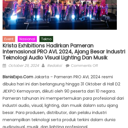
Event
Nasional
Tekno
Krista Exhibitions Hadirkan Pameran
Internasional PRO AVL 2024, Ajang Besar Industri
Teknologi Audio Visual Lighting Dan Musik
Posted
Author
on
October 29, 2024
Redaksi
Comments Off
on
Krista
BisnisExpo.Com
Jakarta – Pameran PRO AVL 2024 resmi
Exhibitions
dibuka hari ini dan berlangsung hingga 31 Oktober di Hall D2
Hadirkan
JIEXPO Kemayoran, diikuti oleh 90 peserta dari 10 negara.
Pameran
Internasional
Pameran tahunan ini mempertemukan para profesional dari
PRO
industri audio, visual, lighting, dan musik dalam satu ajang
AVL
besar. Para produsen, distributor, dan pelaku industri
2024,
menampilkan teknologi serta produk terkini dalam dunia
Ajang
audiovisual, musik, dan lighting profesional.