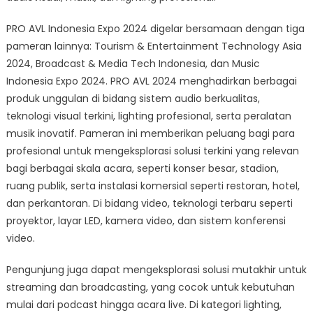
Besar
Industri
PRO AVL Indonesia Expo 2024 digelar bersamaan dengan tiga
Teknologi
pameran lainnya: Tourism & Entertainment Technology Asia
Audio
2024, Broadcast & Media Tech Indonesia, dan Music
Visual
Indonesia Expo 2024. PRO AVL 2024 menghadirkan berbagai
Lighting
produk unggulan di bidang sistem audio berkualitas,
dan
teknologi visual terkini, lighting profesional, serta peralatan
Musik
musik inovatif. Pameran ini memberikan peluang bagi para
profesional untuk mengeksplorasi solusi terkini yang relevan
bagi berbagai skala acara, seperti konser besar, stadion,
ruang publik, serta instalasi komersial seperti restoran, hotel,
dan perkantoran. Di bidang video, teknologi terbaru seperti
proyektor, layar LED, kamera video, dan sistem konferensi
video.
Pengunjung juga dapat mengeksplorasi solusi mutakhir untuk
streaming dan broadcasting, yang cocok untuk kebutuhan
mulai dari podcast hingga acara live. Di kategori lighting,